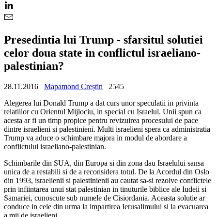
Presedintia lui Trump - sfarsitul solutiei
celor doua state in conflictul israeliano-
palestinian?
28.11.2016
Mapamond Creștin
2545
Alegerea lui Donald Trump a dat curs unor speculatii in privinta
relatiilor cu Orientul Mijlociu, in special cu Israelul. Unii spun ca
acesta ar fi un timp propice pentru revizuirea procesului de pace
dintre israelieni si palestinieni. Multi israelieni spera ca administratia
Trump va aduce o schimbare majora in modul de abordare a
conflictului israeliano-palestinian.
Schimbarile din SUA, din Europa si din zona dau Israelului sansa
unica de a restabili si de a reconsidera totul. De la Acordul din Oslo
din 1993, israelienii si palestinienii au cautat sa-si rezolve conflictele
prin infiintarea unui stat palestinian in tinuturile biblice ale Iudeii si
Samariei, cunoscute sub numele de Cisiordania. Aceasta solutie ar
conduce in cele din urma la impartirea Ierusalimului si la evacuarea
a mii de israelieni.