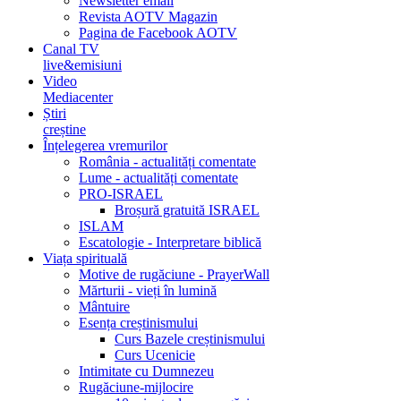
Newsletter email
Revista AOTV Magazin
Pagina de Facebook AOTV
Canal TV
live&emisiuni
Video
Mediacenter
Știri
creștine
Înțelegerea vremurilor
România - actualități comentate
Lume - actualități comentate
PRO-ISRAEL
Broșură gratuită ISRAEL
ISLAM
Escatologie - Interpretare biblică
Viața spirituală
Motive de rugăciune - PrayerWall
Mărturii - vieți în lumină
Mântuire
Esența creștinismului
Curs Bazele creștinismului
Curs Ucenicie
Intimitate cu Dumnezeu
Rugăciune-mijlocire