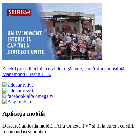
Apelul președintelui la o zi de rugăciune, laudă și recunoștință |
Mapamond Creștin 1150
Aplicația mobilă
Descarcă aplicația mobilă „Alfa Omega TV” și fii la curent cu știri,
recomandări și noutăți!