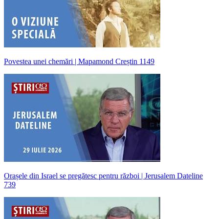
Povestea unei chemări | Mapamond Creștin 1149
Orașele din Israel se pregătesc pentru război | Jerusalem Dateline
739