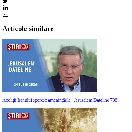
Articole similare
Acoliții Iranului sporesc amenințările | Jerusalem Dateline 738