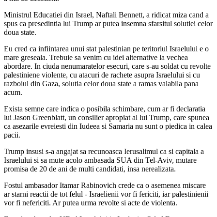
Ministrul Educatiei din Israel, Naftali Bennett, a ridicat miza cand a
spus ca presedintia lui Trump ar putea insemna sfarsitul solutiei celor
doua state.
Eu cred ca infiintarea unui stat palestinian pe teritoriul Israelului e o
mare greseala. Trebuie sa venim cu idei alternative la vechea
abordare. In ciuda nenumaratelor esecuri, care s-au soldat cu revolte
palestiniene violente, cu atacuri de rachete asupra Israelului si cu
razboiul din Gaza, solutia celor doua state a ramas valabila pana
acum.
Exista semne care indica o posibila schimbare, cum ar fi declaratia
lui Jason Greenblatt, un consilier apropiat al lui Trump, care spunea
ca asezarile evreiesti din Iudeea si Samaria nu sunt o piedica in calea
pacii.
Trump insusi s-a angajat sa recunoasca Ierusalimul ca si capitala a
Israelului si sa mute acolo ambasada SUA din Tel-Aviv, mutare
promisa de 20 de ani de multi candidati, insa nerealizata.
Fostul ambasador Itamar Rabinovich crede ca o asemenea miscare
ar starni reactii de tot felul - Israelienii vor fi fericiti, iar palestinienii
vor fi nefericiti. Ar putea urma revolte si acte de violenta.