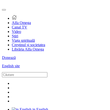
Alfa Omega
Canal TV
Video
Știri
Viața spirituală
Creștinul și societatea
Librăria Alfa Omega
Donează
English site
in English