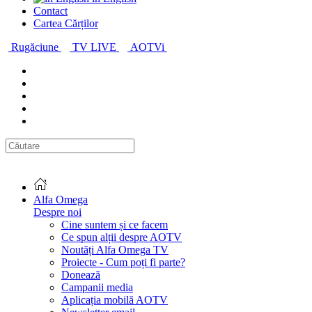
Contact
Cartea Cărților
Rugăciune
TV LIVE
AOTVi
Alfa Omega
Despre noi
Cine suntem și ce facem
Ce spun alții despre AOTV
Noutăți Alfa Omega TV
Proiecte - Cum poți fi parte?
Donează
Campanii media
Aplicația mobilă AOTV