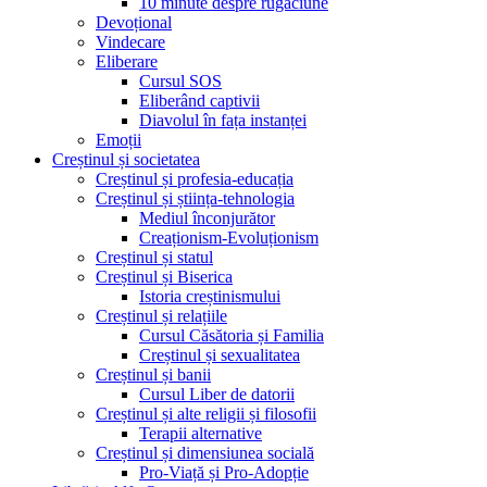
10 minute despre rugăciune
Devoțional
Vindecare
Eliberare
Cursul SOS
Eliberând captivii
Diavolul în fața instanței
Emoții
Creștinul și societatea
Creștinul și profesia-educația
Creștinul și știința-tehnologia
Mediul înconjurător
Creaționism-Evoluționism
Creștinul și statul
Creștinul și Biserica
Istoria creștinismului
Creștinul și relațiile
Cursul Căsătoria și Familia
Creștinul și sexualitatea
Creștinul și banii
Cursul Liber de datorii
Creștinul și alte religii și filosofii
Terapii alternative
Creștinul și dimensiunea socială
Pro-Viață și Pro-Adopție