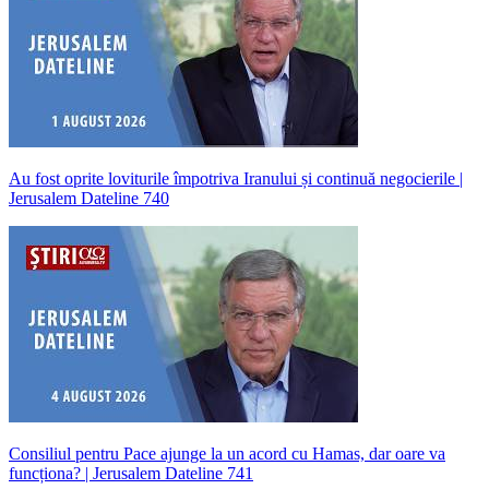
Au fost oprite loviturile împotriva Iranului și continuă negocierile |
Jerusalem Dateline 740
Consiliul pentru Pace ajunge la un acord cu Hamas, dar oare va
funcționa? | Jerusalem Dateline 741