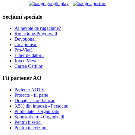
Secțiuni speciale
Ai nevoie de rugăciune?
Rugaciune-Prayerwall
Devoțional
Creaționism
Pro-Viață
Liber de datorii
Joyce Meyer
Cartea Cărților
Fii partener AO
Partener AOTV
Proiecte - fii parte
Donații - card bancar
3,5% din impozit - Persoane
Publicitate - Organizații
Sponsorizare - Organizații
Pentru biserici
Pentru televiziuni