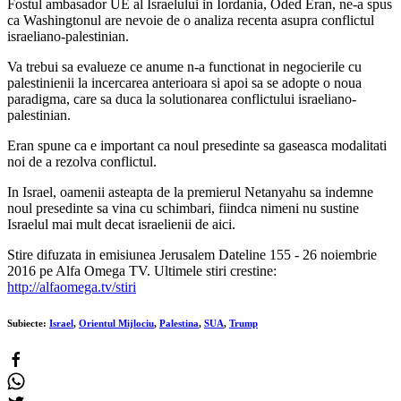
Fostul ambasador UE al Israelului in Iordania, Oded Eran, ne-a spus
ca Washingtonul are nevoie de o analiza recenta asupra conflictul
israeliano-palestinian.
Va trebui sa evalueze ce anume n-a functionat in negocierile cu
palestinienii la incercarea anterioara si apoi sa se adopte o noua
paradigma, care sa duca la solutionarea conflictului israeliano-
palestinian.
Eran spune ca e important ca noul presedinte sa gaseasca modalitati
noi de a rezolva conflictul.
In Israel, oamenii asteapta de la premierul Netanyahu sa indemne
noul presedinte sa vina cu schimbari, fiindca nimeni nu sustine
Israelul mai mult decat israelienii de aici.
Stire difuzata in emisiunea Jerusalem Dateline 155 - 26 noiembrie
2016 pe Alfa Omega TV. Ultimele stiri crestine:
http://alfaomega.tv/stiri
Subiecte:
Israel
,
Orientul Mijlociu
,
Palestina
,
SUA
,
Trump