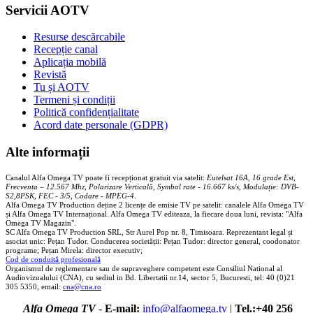
Servicii AOTV
Resurse descărcabile
Recepție canal
Aplicația mobilă
Revistă
Tu și AOTV
Termeni și condiții
Politică confidențialitate
Acord date personale (GDPR)
Alte informații
Canalul Alfa Omega TV poate fi recepționat gratuit via satelit:
Eutelsat 16A, 16 grade Est,
Frecventa – 12.567 Mhz, Polarizare
Vertica
lă, Symbol rate - 16.667 ks/s, Modulație: DVB-
S2,8PSK, FEC - 3/5, Codare - MPEG-4
.
Alfa Omega TV Production deține 2 licențe de emisie TV pe satelit: canalele Alfa Omega TV
și Alfa Omega TV Internațional. Alfa Omega TV editeaza, la fiecare doua luni, revista: "Alfa
Omega TV Magazin".
SC Alfa Omega TV Production SRL, Str Aurel Pop nr. 8, Timisoara. Reprezentant legal și
asociat unic: Pețan Tudor. Conducerea societății: Pețan Tudor: director general, coodonator
programe; Pețan Mirela: director executiv;
Cod de conduită profesională
Organismul de reglementare sau de supraveghere competent este Consiliul National al
Audiovizualului (CNA), cu sediul in Bd. Libertatii nr.14, sector 5, Bucuresti, tel: 40 (0)21
305 5350, email:
cna@cna.ro
Alfa Omega TV
-
E-mail:
info@alfaomega.tv
|
Tel.:+40 256