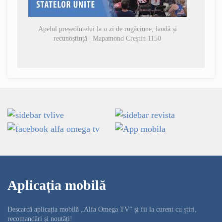
Apelul președintelui la o zi de rugăciune, laudă și
recunoștință | Mapamond Creștin 1150
Aplicația mobilă
Descarcă aplicația mobilă „Alfa Omega TV” și fii la curent cu știri,
recomandări și noutăți!