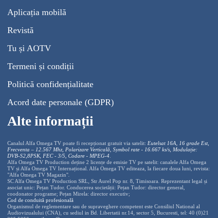
Aplicația mobilă
Revistă
Tu și AOTV
Termeni și condiții
Politică confidențialitate
Acord date personale (GDPR)
Alte informații
Canalul Alfa Omega TV poate fi recepționat gratuit via satelit:
Eutelsat 16A, 16 grade Est,
Frecventa – 12.567 Mhz, Polarizare
Vertica
lă, Symbol rate - 16.667 ks/s, Modulație:
DVB-S2,8PSK, FEC - 3/5, Codare - MPEG-4
.
Alfa Omega TV Production deține 2 licențe de emisie TV pe satelit: canalele Alfa Omega
TV și Alfa Omega TV Internațional. Alfa Omega TV editeaza, la fiecare doua luni, revista:
"Alfa Omega TV Magazin".
SC Alfa Omega TV Production SRL, Str Aurel Pop nr. 8, Timisoara. Reprezentant legal și
asociat unic: Pețan Tudor. Conducerea societății: Pețan Tudor: director general,
coodonator programe; Pețan Mirela: director executiv;
Cod de conduită profesională
Organismul de reglementare sau de supraveghere competent este Consiliul National al
Audiovizualului (CNA), cu sediul in Bd. Libertatii nr.14, sector 5, Bucuresti, tel: 40 (0)21