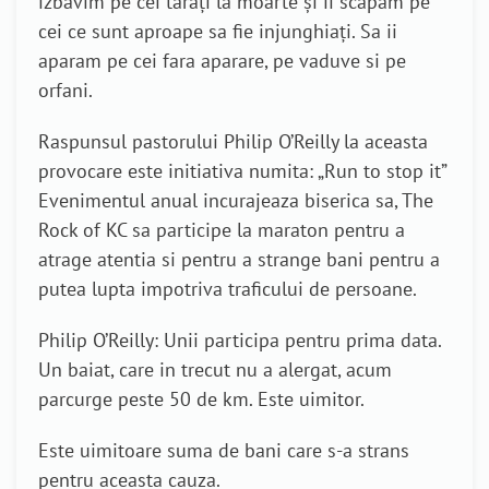
izbavim pe cei taraţi la moarte şi ii scapam pe
cei ce sunt aproape sa fie injunghiaţi. Sa ii
aparam pe cei fara aparare, pe vaduve si pe
orfani.
Raspunsul pastorului Philip O’Reilly la aceasta
provocare este initiativa numita: „Run to stop it”
Evenimentul anual incurajeaza biserica sa, The
Rock of KC sa participe la maraton pentru a
atrage atentia si pentru a strange bani pentru a
putea lupta impotriva traficului de persoane.
Philip O’Reilly: Unii participa pentru prima data.
Un baiat, care in trecut nu a alergat, acum
parcurge peste 50 de km. Este uimitor.
Este uimitoare suma de bani care s-a strans
pentru aceasta cauza.