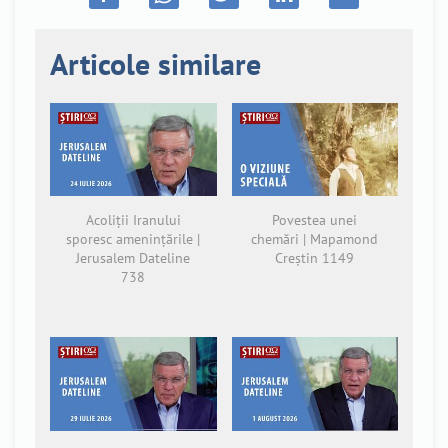
Articole similare
Acoliții Iranului
Povestea unei
sporesc amenințările |
chemări | Mapamond
Jerusalem Dateline
Creștin 1149
738