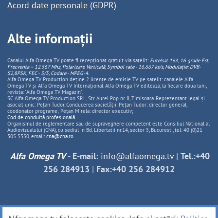
Acord date personale (GDPR)
Alte informații
Canalul Alfa Omega TV poate fi recepționat gratuit via satelit:
Eutelsat 16A, 16 grade Est,
Frecventa – 12.567 Mhz, Polarizare
Vertica
lă, Symbol rate - 16.667 ks/s, Modulație: DVB-
S2,8PSK, FEC - 3/5, Codare - MPEG-4
.
Alfa Omega TV Production deține 2 licențe de emisie TV pe satelit: canalele Alfa
Omega TV și Alfa Omega TV Internațional. Alfa Omega TV editeaza, la fiecare doua luni,
revista: "Alfa Omega TV Magazin".
SC Alfa Omega TV Production SRL, Str Aurel Pop nr. 8, Timisoara. Reprezentant legal și
asociat unic: Pețan Tudor. Conducerea societății: Pețan Tudor: director general,
coodonator programe; Pețan Mirela: director executiv;
Cod de conduită profesională
Organismul de reglementare sau de supraveghere competent este Consiliul National al
Audiovizualului (CNA), cu sediul in Bd. Libertatii nr.14, sector 5, Bucuresti, tel: 40 (0)21
305 5350, email:
cna@cna.ro
Alfa Omega TV
-
E-mail:
info@alfaomega.tv
|
Tel.:+40
256 284913
|
Fax:+40 256 284912