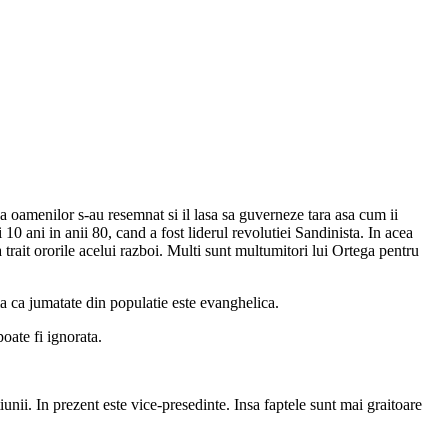
a oamenilor s-au resemnat si il lasa sa guverneze tara asa cum ii
10 ani in anii 80, cand a fost liderul revolutiei Sandinista. In acea
 trait ororile acelui razboi. Multi sunt multumitori lui Ortega pentru
ma ca jumatate din populatie este evanghelica.
oate fi ignorata.
unii. In prezent este vice-presedinte. Insa faptele sunt mai graitoare