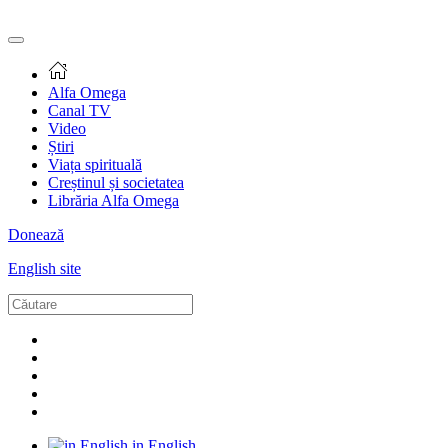
Alfa Omega
Canal TV
Video
Știri
Viața spirituală
Creștinul și societatea
Librăria Alfa Omega
Donează
English site
in English