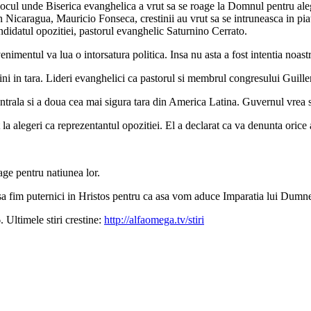
cul unde Biserica evanghelica a vrut sa se roage la Domnul pentru aleger
 Nicaragua, Mauricio Fonseca, crestinii au vrut sa se intruneasca in piat
andidatul opozitiei, pastorul evanghelic Saturnino Cerrato.
nimentul va lua o intorsatura politica. Insa nu asta a fost intentia noastr
aini in tara. Lideri evanghelici ca pastorul si membrul congresului Guill
rala si a doua cea mai sigura tara din America Latina. Guvernul vrea sa
 alegeri ca reprezentantul opozitiei. El a declarat ca va denunta orice a
age pentru natiunea lor.
i sa fim puternici in Hristos pentru ca asa vom aduce Imparatia lui Dumnez
Ultimele stiri crestine:
http://alfaomega.tv/stiri