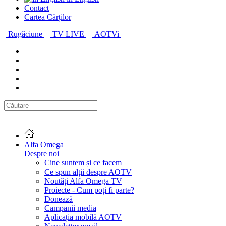
Contact
Cartea Cărților
Rugăciune
TV LIVE
AOTVi
Alfa Omega
Despre noi
Cine suntem și ce facem
Ce spun alții despre AOTV
Noutăți Alfa Omega TV
Proiecte - Cum poți fi parte?
Donează
Campanii media
Aplicația mobilă AOTV