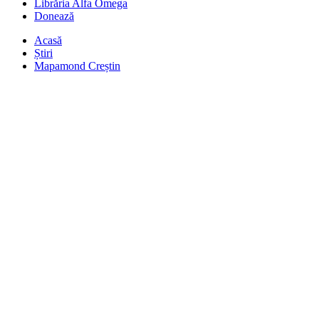
Librăria Alfa Omega
Donează
Acasă
Știri
Mapamond Creștin