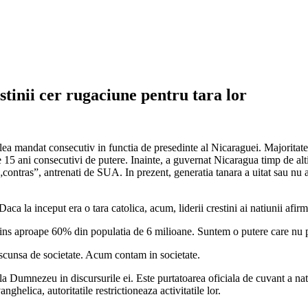
stinii cer rugaciune pentru tara lor
eilea mandat consecutiv in functia de presedinte al Nicaraguei. Majoritate
 15 ani consecutivi de putere. Inainte, a guvernat Nicaragua timp de alti 
„contras”, antrenati de SUA. In prezent, generatia tanara a uitat sau nu a
ca la inceput era o tara catolica, acum, liderii crestini ai natiunii afir
tins aproape 60% din populatia de 6 milioane. Suntem o putere care nu p
scunsa de societate. Acum contam in societate.
a Dumnezeu in discursurile ei. Este purtatoarea oficiala de cuvant a nati
ghelica, autoritatile restrictioneaza activitatile lor.