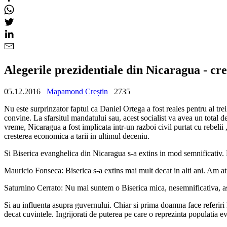
Alegerile prezidentiale din Nicaragua - cre
05.12.2016
Mapamond Creștin
2735
Nu este surprinzator faptul ca Daniel Ortega a fost reales pentru al tr
convine. La sfarsitul mandatului sau, acest socialist va avea un total de
vreme, Nicaragua a fost implicata intr-un razboi civil purtat cu rebelii 
cresterea economica a tarii in ultimul deceniu.
Si Biserica evanghelica din Nicaragua s-a extins in mod semnificativ. Da
Mauricio Fonseca: Biserica s-a extins mai mult decat in alti ani. Am a
Saturnino Cerrato: Nu mai suntem o Biserica mica, nesemnificativa, a
Si au influenta asupra guvernului. Chiar si prima doamna face referiri l
decat cuvintele. Ingrijorati de puterea pe care o reprezinta populatia evan