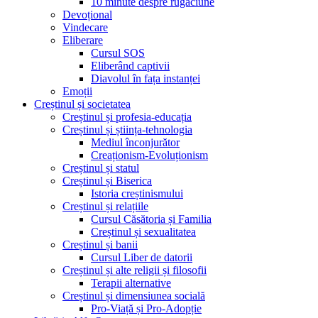
10 minute despre rugăciune
Devoțional
Vindecare
Eliberare
Cursul SOS
Eliberând captivii
Diavolul în fața instanței
Emoții
Creștinul și societatea
Creștinul și profesia-educația
Creștinul și știința-tehnologia
Mediul înconjurător
Creaționism-Evoluționism
Creștinul și statul
Creștinul și Biserica
Istoria creștinismului
Creștinul și relațiile
Cursul Căsătoria și Familia
Creștinul și sexualitatea
Creștinul și banii
Cursul Liber de datorii
Creștinul și alte religii și filosofii
Terapii alternative
Creștinul și dimensiunea socială
Pro-Viață și Pro-Adopție