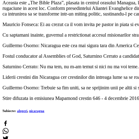
Aceasta este „The Bible Plaza”, plasata in centrul orasului Managua, lo
rugaciune in acest loc. Conform presedintelui Aliantei Evanghelice din
ca intrunirea sa se transforme intr-un miting politic, sustinandu-l pe c
Mauricio Fonseca: Ei au crezut ca il vom invita pe pastor in piata si eve
Cu saptamani inainte, guvernul a restrictionat accesul misionarilor str
Guillermo Osorno: Nicaragua este cea mai sigura tara din America Cent
Fostul conducator al Assemblies of God, Saturnino Cerrato a candidat la
Saturnino Cerrato: Nu ma tem, nu m-am temut si nici nu ma voi teme.
Liderii crestini din Nicaragua cer crestinilor din intreaga lume sa se ro
Guillermo Osorno: Trebuie sa fim uniti, sa ne sprijinim unii pe altii s
Stire difuzata in emisiunea Mapamond crestin 646 - 4 decembrie 2016. 
Subiecte:
alegeri
,
nicaragua