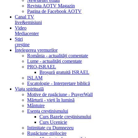
Newsletter email
Revista AOTV Magazin
Pagina de Facebook AOTV
Canal TV
live&emisiuni
Video
Mediacenter
Știri
creștine
Înțelegerea vremurilor
România - actualități comentate
Lume - actualități comentate
PRO-ISRAEL
Broșură gratuită ISRAEL
ISLAM
Escatologie - Interpretare biblică
Viața spirituală
Motive de rugăciune - PrayerWall
Mărturii - vieți în lumină
Mântuire
Esența creștinismului
Curs Bazele creștinismului
Curs Ucenicie
Intimitate cu Dumnezeu
Rugăciune-mijlocire