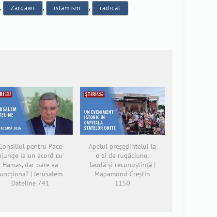
,
Zarqawi
,
islamism
,
radical
Consiliul pentru Pace
Apelul președintelui la
ajunge la un acord cu
o zi de rugăciune,
Hamas, dar oare va
laudă și recunoștință |
funcționa? | Jerusalem
Mapamond Creștin
Dateline 741
1150