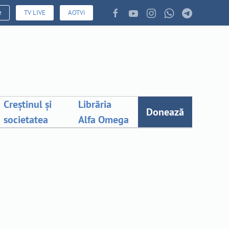
e
TV LIVE
AOTVi
Creștinul și
Librăria
Donează
societatea
Alfa Omega