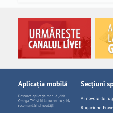
Aplicația mobilă
Secțiuni s
Descarcă aplicația mobilă „Alfa
Ai nevoie de ru
Omega TV” și fii la curent cu știri,
recomandări și noutăți!
Rugaciune-Praye