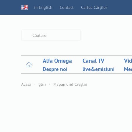
in English
Contact
Cartea Cărților
Type 2 or more characters for
results.
Alfa Omega
Canal TV
Vi
Despre noi
live&emisiuni
Med
Acasă
Știri
Mapamond Creștin