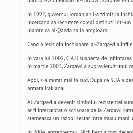
oarecare Abu Musab al-Zarqawi. Zarqawi era un 
In 1992, guvernul iordanian l-a trimis la inchi
incercand sa recruteze colegi detinuti intr-un 
inainte ca al-Qaeda sa ia amploare.
Cand a iesit din inchisoare, al-Zarqawi a infii
In vara lui 2002, CIA il suspecta de infiintare
In martie 2003, Zarqawi a supravietuit unui r
Apoi, s-a mutat mai la sud. Dupa ce SUA a desf
armata irakiana.
Al-Zarqawi a devenit simbolul rezistentei sunn
ar fi interceptat o scrisoare de la Zarqawi ca
starneasca un razboi sectar intre musulmani, ca
In 2004, antreprenorul Nick Berg a fost decapi