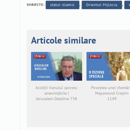
SUBIECTE:
statul islamic
,
Orientul Mijlociu
,
Articole similare
Acoliții Iranului sporesc
Povestea unei chemări
amenințările |
Mapamond Creștin
Jerusalem Dateline 738
1149