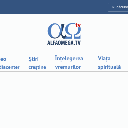
Rugăciun
Înțelegerea
Viața
deo
Știri
vremurilor
spirituală
iacenter
creștine