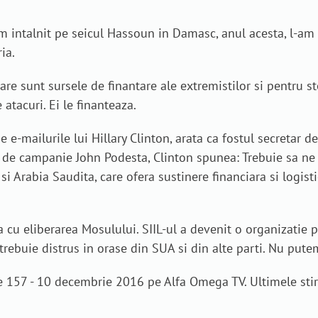
am intalnit pe seicul Hassoun in Damasc, anul acesta, l-am 
ia.
 care sunt sursele de finantare ale extremistilor si pentru s
atacuri. Ei le finanteaza.
e-mailurile lui Hillary Clinton, arata ca fostul secretar de 
de campanie John Podesta, Clinton spunea: Trebuie sa ne ut
i Arabia Saudita, care ofera sustinere financiara si logisti
cu eliberarea Mosulului. SIIL-ul a devenit o organizatie pu
l trebuie distrus in orase din SUA si din alte parti. Nu putem
e 157 - 10 decembrie 2016 pe Alfa Omega TV. Ultimele stir