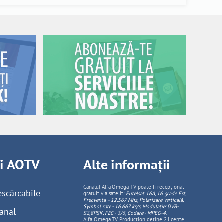
ii AOTV
Alte informații
Canalul Alfa Omega TV poate fi recepționat
escărcabile
gratuit via satelit:
Eutelsat 16A, 16 grade Est,
Frecventa – 12.567 Mhz, Polarizare
Vertica
lă,
Symbol rate - 16.667 ks/s, Modulație: DVB-
anal
S2,8PSK, FEC - 3/5, Codare - MPEG-4
.
Alfa Omega TV Production deține 2 licențe