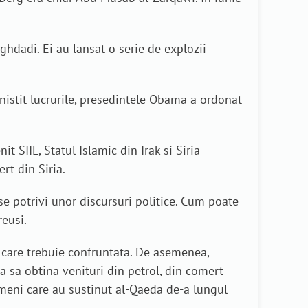
ghdadi. Ei au lansat o serie de explozii
inistit lucrurile, presedintele Obama a ordonat
t SIIL, Statul Islamic din Irak si Siria
rt din Siria.
a se potrivi unor discursuri politice. Cum poate
reusi.
ea care trebuie confruntata. De asemenea,
ila sa obtina venituri din petrol, din comert
 oameni care au sustinut al-Qaeda de-a lungul