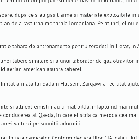
beduin cu origini palestiniene, nascut in Iordania, fiind 
soare, dupa ce s-au gasit arme si materiale explozibile in 
plan de a rasturna monarhia iordaniana. Pe atunci, el nu er
ntat o tabara de antrenamente pentru teroristi in Herat, in 
a unei tabere similare si a unui laborator de gaz otravitor 
aid aerian american asupra taberei.
iintat armata lui Sadam Hussein, Zarqawi a recrutat ajutoare
ite si alti extremisti i-au urmat pilda, infaptuind mai mul
tre conducerea al-Qaeda, in care el scria ca metoda cea mai
re-i va trezi pe sunnitii adormiti.
tat in fata camerelor. Conform declaratiilor CIA, calaul lu