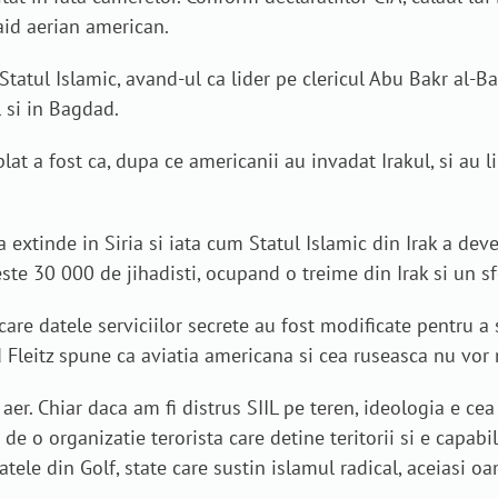
raid aerian american.
tatul Islamic, avand-ul ca lider pe clericul Abu Bakr al-Ba
 si in Bagdad.
lat a fost ca, dupa ce americanii au invadat Irakul, si au l
extinde in Siria si iata cum Statul Islamic din Irak a deveni
te 30 000 de jihadisti, ocupand o treime din Irak si un sfe
n care datele serviciilor secrete au fost modificate pentru 
d Fleitz spune ca aviatia americana si cea ruseasca nu vor 
 aer. Chiar daca am fi distrus SIIL pe teren, ideologia e c
 de o organizatie terorista care detine teritorii si e capab
statele din Golf, state care sustin islamul radical, aceiasi