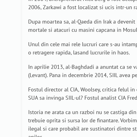
2006, Zarkawi a fost localizat si ucis intr-un 
Dupa moartea sa, al-Qaeda din Irak a devenit S
mortale si atacuri cu masini capcana in Mosul
Unul din cele mai rele lucruri care s-au intamp
o retragere rapida, lasand lucrurile in haos.
In aprilie 2013, al-Baghdadi a anuntat ca se va 
(Levant). Pana in decembrie 2014, SIIL avea pes
Fostul director al CIA, Woolsey, critica felul i
SUA sa invinga SIIL-ul? Fostul analist CIA Fre
Istoria ne arata ca un razboi nu se castiga din
trebuie oprita si sursa lor de finantare. Vorbim
ilegal si care probabil are sustinatori dintre 
anilor.