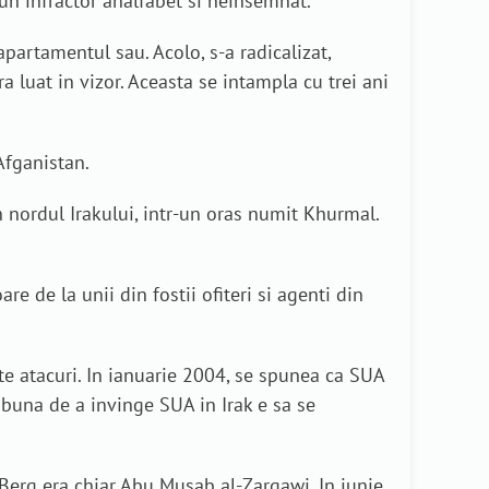
un infractor analfabet si neinsemnat.
apartamentul sau. Acolo, s-a radicalizat,
a luat in vizor. Aceasta se intampla cu trei ani
Afganistan.
in nordul Irakului, intr-un oras numit Khurmal.
 de la unii din fostii ofiteri si agenti din
te atacuri. In ianuarie 2004, se spunea ca SUA
 buna de a invinge SUA in Irak e sa se
i Berg era chiar Abu Musab al-Zarqawi. In iunie