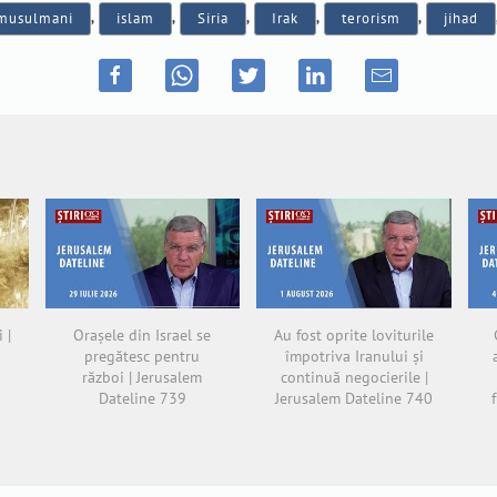
musulmani
,
islam
,
Siria
,
Irak
,
terorism
,
jihad
 |
Orașele din Israel se
Au fost oprite loviturile
pregătesc pentru
împotriva Iranului și
război | Jerusalem
continuă negocierile |
Dateline 739
Jerusalem Dateline 740