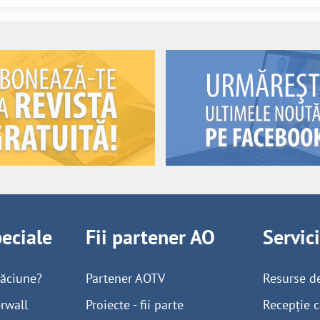
peciale
Fii partener AO
Servic
găciune?
Partener AOTV
Resurse d
rwall
Proiecte - fii parte
Recepție c