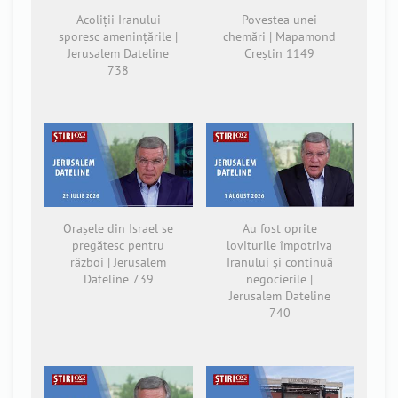
Acoliții Iranului
Povestea unei
sporesc amenințările |
chemări | Mapamond
Jerusalem Dateline
Creștin 1149
738
Orașele din Israel se
Au fost oprite
pregătesc pentru
loviturile împotriva
război | Jerusalem
Iranului și continuă
Dateline 739
negocierile |
Jerusalem Dateline
740