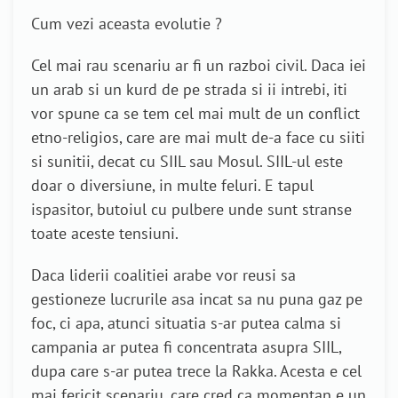
Cum vezi aceasta evolutie ?
Cel mai rau scenariu ar fi un razboi civil. Daca iei
un arab si un kurd de pe strada si ii intrebi, iti
vor spune ca se tem cel mai mult de un conflict
etno-religios, care are mai mult de-a face cu siiti
si sunitii, decat cu SIIL sau Mosul. SIIL-ul este
doar o diversiune, in multe feluri. E tapul
ispasitor, butoiul cu pulbere unde sunt stranse
toate aceste tensiuni.
Daca liderii coalitiei arabe vor reusi sa
gestioneze lucrurile asa incat sa nu puna gaz pe
foc, ci apa, atunci situatia s-ar putea calma si
campania ar putea fi concentrata asupra SIIL,
dupa care s-ar putea trece la Rakka. Acesta e cel
mai fericit scenariu, care cred ca momentan e un