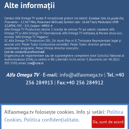
Alte informații
Canalul Alfa Omega TV poate fi recepționat gratuit via satelit:
Eutelsat 16A, 16 grade Est,
Frecventa – 12.567 Mhz, Polarizare
Vertica
lă, Symbol rate - 16.667 ks/s, Modulație: DVB-
S2,8PSK, FEC - 3/5, Codare - MPEG-4
.
Alfa Omega TV Production deține 2 licențe de emisie TV pe satelit: canalele Alfa
Omega TV și Alfa Omega TV Internațional. Alfa Omega TV editeaza, la fiecare doua luni,
revista: "Alfa Omega TV Magazin".
SC Alfa Omega TV Production SRL, Str Aurel Pop nr. 8, Timisoara. Reprezentant legal și
asociat unic: Pețan Tudor. Conducerea societății: Pețan Tudor: director general,
coodonator programe; Pețan Mirela: director executiv;
Cod de conduită profesională
Organismul de reglementare sau de supraveghere competent este Consiliul National al
Audiovizualului (CNA), cu sediul in Bd. Libertatii nr.14, sector 5, Bucuresti, tel: 40 (0)21
305 5350, email:
cna@cna.ro
Alfa Omega TV
-
E-mail:
info@alfaomega.tv
|
Tel.:+40
256 284913
|
Fax:+40 256 284912
Alfaomega.tv folosește cookies. Info și setări:
Politica
Cookies
.
Politica confidențialitate
.
Da, sunt de acord