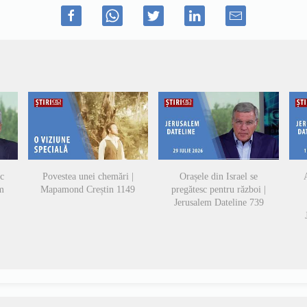
sc
Povestea unei chemări |
Orașele din Israel se
A
em
Mapamond Creștin 1149
pregătesc pentru război |
Jerusalem Dateline 739