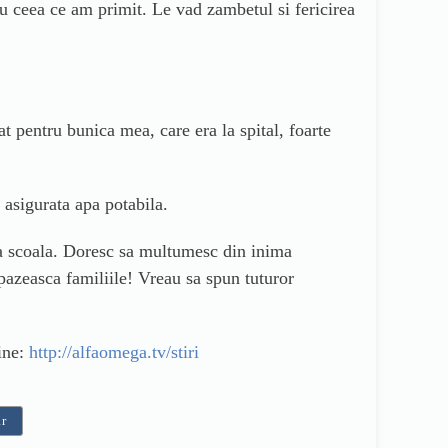
cu ceea ce am primit. Le vad zambetul si fericirea
t pentru bunica mea, care era la spital, foarte
 asigurata apa potabila.
la scoala. Doresc sa multumesc din inima
 pazeasca familiile! Vreau sa spun tuturor
ine:
http://alfaomega.tv/stiri
ar