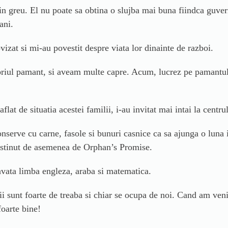
 din greu. El nu poate sa obtina o slujba mai buna fiindca guver
ani.
vizat si mi-au povestit despre viata lor dinainte de razboi.
riul pamant, si aveam multe capre. Acum, lucrez pe pamantul u
t de situatia acestei familii, i-au invitat mai intai la centrul
onserve cu carne, fasole si bunuri casnice ca sa ajunga o luna
stinut de asemenea de Orphan’s Promise.
 invata limba engleza, araba si matematica.
ii sunt foarte de treaba si chiar se ocupa de noi. Cand am ven
oarte bine!