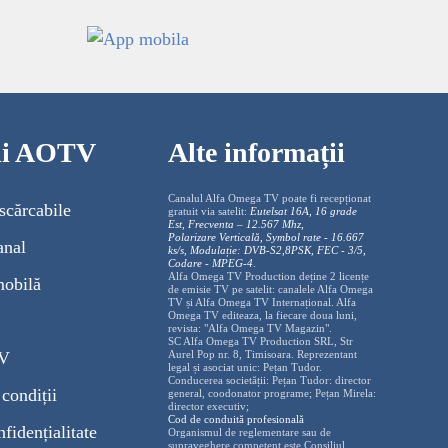
cii AOTV
Alte informații
Canalul Alfa Omega TV poate fi recepționat
scărcabile
gratuit via satelit:
Eutelsat 16A, 16 grade
Est, Frecventa – 12.567 Mhz,
Polarizare
Vertica
lă, Symbol rate - 16.667
anal
ks/s, Modulație: DVB-S2,8PSK, FEC - 3/5,
Codare - MPEG-4
.
Alfa Omega TV Production deține 2 licențe
mobilă
de emisie TV pe satelit: canalele Alfa Omega
TV și Alfa Omega TV Internațional. Alfa
Omega TV editeaza, la fiecare doua luni,
revista: "Alfa Omega TV Magazin".
SC Alfa Omega TV Production SRL, Str
TV
Aurel Pop nr. 8, Timisoara. Reprezentant
legal și asociat unic: Pețan Tudor.
Conducerea societății: Pețan Tudor: director
condiții
general, coodonator programe; Pețan Mirela:
director executiv;
Cod de conduită profesională
nfidențialitate
Organismul de reglementare sau de
supraveghere competent este Consiliul