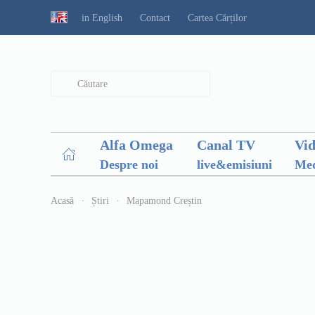
in English
Contact
Cartea Cărților
Type 2 or more characters for results.
Alfa Omega
Canal TV
Vi
Despre noi
live&emisiuni
Med
Acasă
Știri
Mapamond Creștin