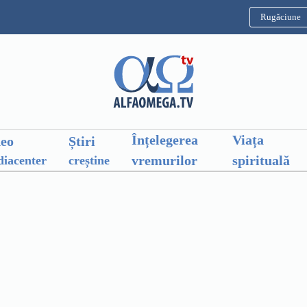
Rugăciune
Înțelegerea
Viața
deo
Știri
vremurilor
spirituală
iacenter
creștine