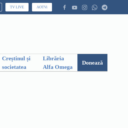
TV LIVE
AOTVi
Creștinul și
Librăria
Donează
societatea
Alfa Omega