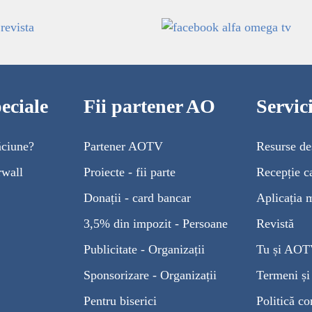
eciale
Fii partener AO
Servi
ăciune?
Partener AOTV
Resurse de
rwall
Proiecte - fii parte
Recepție c
Donații - card bancar
Aplicația 
3,5% din impozit - Persoane
Revistă
Publicitate - Organizații
Tu și AO
Sponsorizare - Organizații
Termeni și 
Pentru biserici
Politică co