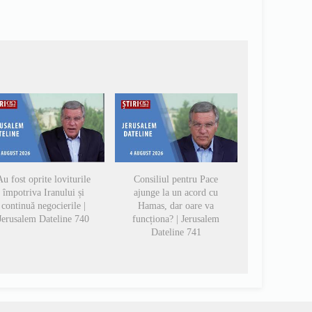
u fost oprite loviturile
Consiliul pentru Pace
împotriva Iranului și
ajunge la un acord cu
continuă negocierile |
Hamas, dar oare va
Jerusalem Dateline 740
funcționa? | Jerusalem
Dateline 741