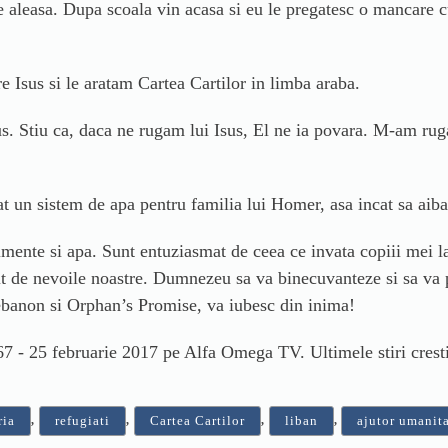
ie aleasa. Dupa scoala vin acasa si eu le pregatesc o mancare 
 Isus si le aratam Cartea Cartilor in limba araba.
us. Stiu ca, daca ne rugam lui Isus, El ne ia povara. M-am ruga
 un sistem de apa pentru familia lui Homer, asa incat sa aiba
limente si apa. Sunt entuziasmat de ceea ce invata copiii mei 
rijit de nevoile noastre. Dumnezeu sa va binecuvanteze si sa va
Lebanon si Orphan’s Promise, va iubesc din inima!
67 - 25 februarie 2017 pe Alfa Omega TV. Ultimele stiri crest
,
,
,
,
ria
refugiati
Cartea Cartilor
liban
ajutor umanit