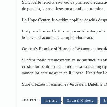
Sunt foarte fericita sa-i vad ca primesc o educat
de pe chip, iar asta inseamna totul pentru mine.
La Hope Center, le vorbim copiilor deschis despre
Imi place Cartea Cartilor si povestirile despre Is
bolnava, si acum ea e complet vindecata.
Orphan’s Promise si Heart for Lebanon au instalat
Suntem foarte recunoscatori ca ne sustineti cu a
crestinilor pentru rugaciunile lor si ca s-au ing
oamenilor care ne ajuta ca ii iubesc. Heart for 
Stire difuzata in emisiunea Jerusalem Dateline 1
SUBIECTE:
,
,
migrație
Orientul Mijlociu
Si