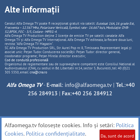
Alte informații
Canalul Alfa Omega TV poate fi recepționat gratuit via satelit:
Eutelsat 16A, 16 grade Est,
Frecventa – 12.567 Mhz, Polarizare
Vertica
lă, Symbol rate - 16.667 ks/s, Modulație: DVB-
S2,8PSK, FEC - 3/5, Codare - MPEG-4
.
Alfa Omega TV Production deține 2 licențe de emisie TV pe satelit: canalele Alfa
Omega TV și Alfa Omega TV Internațional. Alfa Omega TV editeaza, la fiecare doua luni,
revista: "Alfa Omega TV Magazin".
SC Alfa Omega TV Production SRL, Str Aurel Pop nr. 8, Timisoara. Reprezentant legal și
asociat unic: Pețan Tudor. Conducerea societății: Pețan Tudor: director general,
coodonator programe; Pețan Mirela: director executiv;
Cod de conduită profesională
Organismul de reglementare sau de supraveghere competent este Consiliul National al
Audiovizualului (CNA), cu sediul in Bd. Libertatii nr.14, sector 5, Bucuresti, tel: 40 (0)21
305 5350, email:
cna@cna.ro
Alfa Omega TV
-
E-mail:
info@alfaomega.tv
|
Tel.:+40
256 284913
|
Fax:+40 256 284912
Alfaomega.tv folosește cookies. Info și setări:
Politica
Cookies
.
Politica confidențialitate
.
Da, sunt de acord