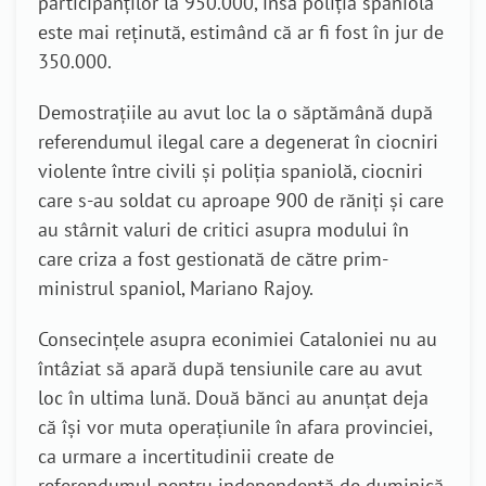
participanților la 950.000, însă poliția spaniolă
este mai reținută, estimând că ar fi fost în jur de
350.000.
Demostrațiile au avut loc la o săptămână după
referendumul ilegal care a degenerat în ciocniri
violente între civili și poliția spaniolă, ciocniri
care s-au soldat cu aproape 900 de răniți și care
au stârnit valuri de critici asupra modului în
care criza a fost gestionată de către prim-
ministrul spaniol, Mariano Rajoy.
Consecințele asupra econimiei Cataloniei nu au
întâziat să apară după tensiunile care au avut
loc în ultima lună. Două bănci au anunțat deja
că își vor muta operațiunile în afara provinciei,
ca urmare a incertitudinii create de
referendumul pentru independență de duminică,