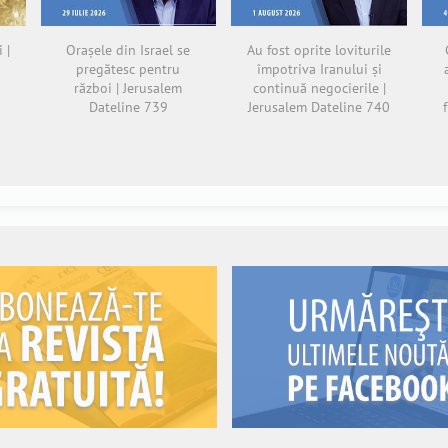
 |
Orașele din Israel se
Au fost oprite loviturile
pregătesc pentru
împotriva Iranului și
război | Jerusalem
continuă negocierile |
Dateline 739
Jerusalem Dateline 740