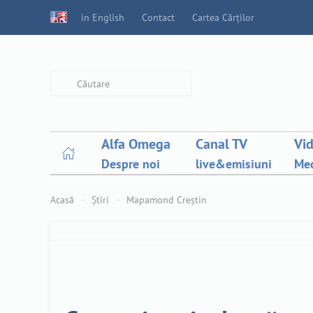
in English
Contact
Cartea Cărților
Type 2 or more characters for
results.
Alfa Omega
Canal TV
Vi
Despre noi
live&emisiuni
Med
Acasă
Știri
Mapamond Creștin