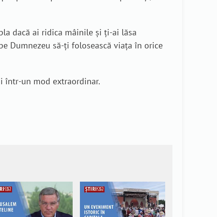
a dacă ai ridica mâinile și ți-ai lăsa
ita pe Dumnezeu să-ți folosească viața în orice
i într-un mod extraordinar.