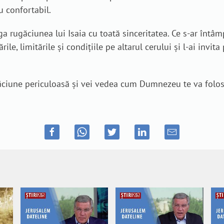
u confortabil.
 rugăciunea lui Isaia cu toată sinceritatea. Ce s-ar întâmpl
ările, limitările și condițiile pe altarul cerului și l-ai inv
ugăciune periculoasă și vei vedea cum Dumnezeu te va folos