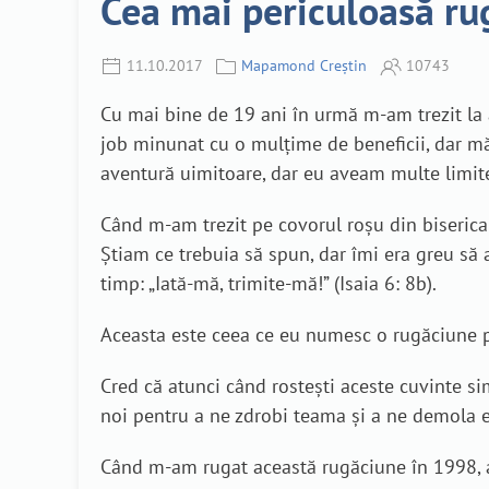
Cea mai periculoasă ru
11.10.2017
Mapamond Creștin
10743
Cu mai bine de 19 ani în urmă m-am trezit la 
job minunat cu o mulțime de beneficii, dar m
aventură uimitoare, dar eu aveam multe limite
Când m-am trezit pe covorul roșu din biseric
Știam ce trebuia să spun, dar îmi era greu să 
timp: „Iată-mă, trimite-mă!” (Isaia 6: 8b).
Aceasta este ceea ce eu numesc o rugăciune pe
Cred că atunci când rostești aceste cuvinte si
noi pentru a ne zdrobi teama și a ne demola eg
Când m-am rugat această rugăciune în 1998, a