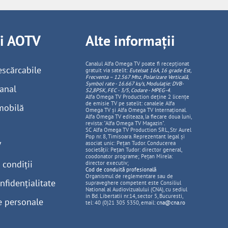
ii AOTV
Alte informații
Canalul Alfa Omega TV poate fi recepționat
escărcabile
gratuit via satelit:
Eutelsat 16A, 16 grade Est,
Frecventa – 12.567 Mhz, Polarizare
Vertica
lă,
Symbol rate - 16.667 ks/s, Modulație: DVB-
anal
S2,8PSK, FEC - 3/5, Codare - MPEG-4
.
Alfa Omega TV Production deține 2 licențe
de emisie TV pe satelit: canalele Alfa
mobilă
Omega TV și Alfa Omega TV Internațional.
Alfa Omega TV editeaza, la fiecare doua luni,
revista: "Alfa Omega TV Magazin".
SC Alfa Omega TV Production SRL, Str Aurel
Pop nr. 8, Timisoara. Reprezentant legal și
V
asociat unic: Pețan Tudor. Conducerea
societății: Pețan Tudor: director general,
coodonator programe; Pețan Mirela:
 condiții
director executiv;
Cod de conduită profesională
Organismul de reglementare sau de
nfidențialitate
supraveghere competent este Consiliul
National al Audiovizualului (CNA), cu sediul
in Bd. Libertatii nr.14, sector 5, Bucuresti,
e personale
tel: 40 (0)21 305 5350, email:
cna@cna.ro