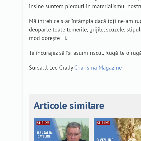
înșine suntem pierduți în materialismul nostr
Mă întreb ce s-ar întâmpla dacă toți ne-am ruga
deoparte toate temerile, grijile, scuzele, stipul
mod dorește El.
Te încurajez să își asumi riscul. Rugă-te o r
Sursă: J. Lee Grady
Charisma Magazine
Articole similare