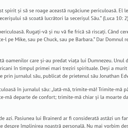
st spirit și să se roage această rugăciune periculoasă. El le-
cerişului să scoată lucrători la secerişul Său.” (Luca 10: 2
iculoasă. Rugați-vă și nu vă fie frică să riscați. Când ce
e-l pe Mike, sau pe Chuck, sau pe Barbara.” Dar Domnul rec
ită oamenilor care și-au predat viața lui Dumnezeu. Unul d
cani în timpul primei mari treziri spirituale. Deși a murit
e prin jurnalul său, publicat de prietenul său Jonathan Ed
culoasă în jurnalul său: „Iată-mă, trimite-mă! Trimite-mă 
ite-mă departe de confort; trimite-mă chiar și la moarte da
de azi. Pasiunea lui Brainerd ar fi considerată astăzi un 
e despre împlinirea noastră personală. Nu mai vorbim des