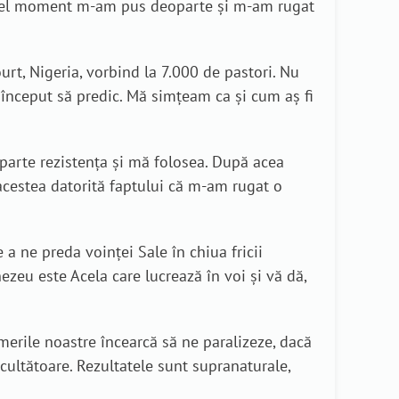
n acel moment m-am pus deoparte și m-am rugat
rt, Nigeria, vorbind la 7.000 de pastori. Nu
început să predic. Mă simțeam ca și cum aș fi
parte rezistența și mă folosea. După acea
 acestea datorită faptului că m-am rugat o
a ne preda voinței Sale în chiua fricii
zeu este Acela care lucrează în voi şi vă dă,
rile noastre încearcă să ne paralizeze, dacă
cultătoare. Rezultatele sunt supranaturale,