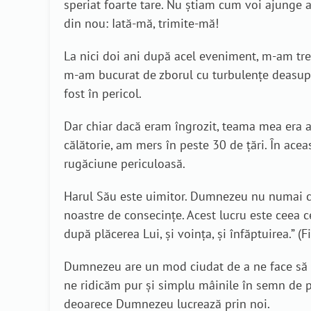
speriat foarte tare. Nu știam cum voi ajunge 
din nou: Iată-mă, trimite-mă!
La nici doi ani după acel eveniment, m-am trez
m-am bucurat de zborul cu turbulențe deasupr
fost în pericol.
Dar chiar dacă eram îngrozit, teama mea era a
călătorie, am mers în peste 30 de țări. În ace
rugăciune periculoasă.
Harul Său este uimitor. Dumnezeu nu numai că n
noastre de consecințe. Acest lucru este ceea c
după plăcerea Lui, şi voinţa, şi înfăptuirea.” (F
Dumnezeu are un mod ciudat de a ne face să n
ne ridicăm pur și simplu mâinile în semn de pr
deoarece Dumnezeu lucrează prin noi.