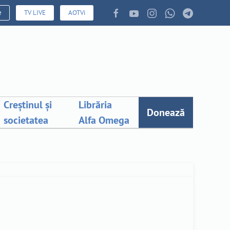
e
TV LIVE
AOTVi
Creștinul și
Librăria
Donează
societatea
Alfa Omega