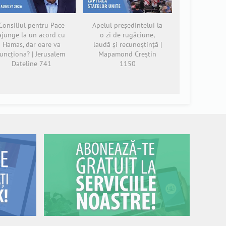
Consiliul pentru Pace
Apelul președintelui la
ajunge la un acord cu
o zi de rugăciune,
Hamas, dar oare va
laudă și recunoștință |
funcționa? | Jerusalem
Mapamond Creștin
Dateline 741
1150