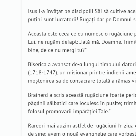
Isus i-a învățat pe discipolii Săi să cultive ace
puţini sunt lucrătorii! Rugaţi dar pe Domnul se
Aceasta este ceea ce eu numesc o rugăciune per
Lui, ne rugăm defapt: „Iată-mă, Doamne. Trimit
bine, de ce nu mergi tu?”
Biserica a avansat de-a lungul timpului dator
(1718-1747), un misionar printre indienii ameri
moștenirea sa de consacrare totală a rămas vi
Brainerd a scris această rugăciune foarte peri
păgânii sălbatici care locuiesc în pusite; trim
folosul promovării împărăției Tale.”
Rareori mai auzim astfel de rugăciuni în ziua 
de sine; avem o nouă evanghelie care vorbeșt