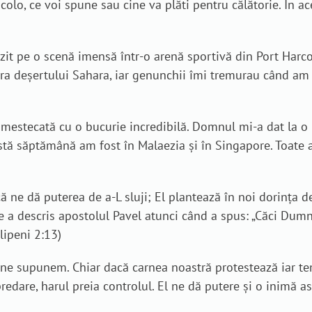
acolo, ce voi spune sau cine va plăti pentru călătorie. Î
it pe o scenă imensă într-o arenă sportivă din Port Harcou
a deșertului Sahara, iar genunchii îmi tremurau când am 
mestecată cu o bucurie incredibilă. Domnul mi-a dat la o 
astă săptămână am fost în Malaezia și în Singapore. Toate
e dă puterea de a-L sluji; El plantează în noi dorința de 
e a descris apostolul Pavel atunci când a spus: „Căci Dumne
ilipeni 2:13)
e supunem. Chiar dacă carnea noastră protestează iar teme
edare, harul preia controlul. El ne dă putere și o inimă as