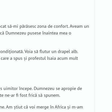
vocat să-mi părăsesc zona de confort. Aveam un
am că Dumnezeu pusese înaintea mea o
diționată. Voia să flutur un drapel alb.
u care a spus și profestul Isaia acum mult
oces uimitor începe. Dumnezeu se apropie de
e ne-ar fi fost frică să spunem.
e. Am știut că voi merge în Africa și m-am