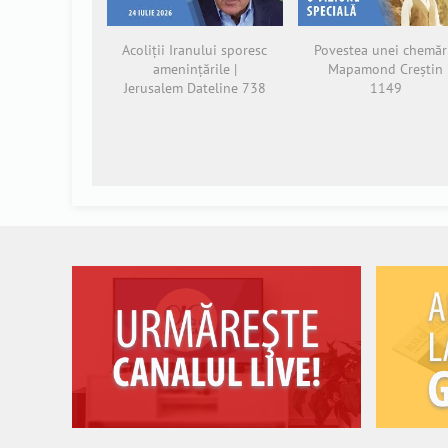
Acoliții Iranului sporesc
Povestea unei chemări
amenințările |
Mapamond Creștin
Jerusalem Dateline 738
1149