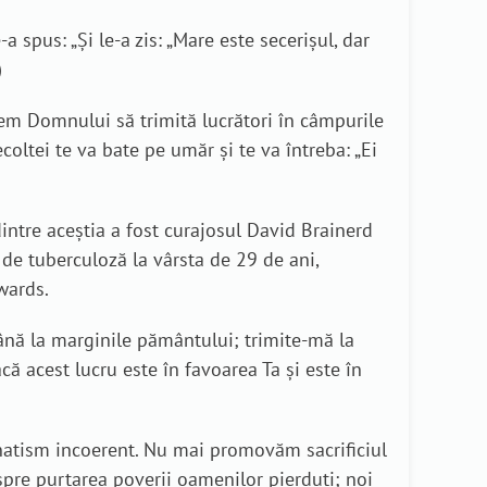
a spus: „Şi le-a zis: „Mare este secerişul, dar
)
rem Domnului să trimită lucrători în câmpurile
oltei te va bate pe umăr și te va întreba: „Ei
intre aceștia a fost curajosul David Brainerd
 de tuberculoză la vârsta de 29 de ani,
wards.
până la marginile pământului; trimite-mă la
că acest lucru este în favoarea Ta și este în
fanatism incoerent. Nu mai promovăm sacrificiul
pre purtarea poverii oamenilor pierduți; noi