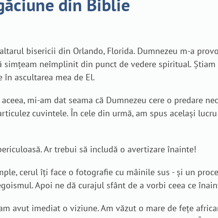
găciune din Biblie
altarul bisericii din Orlando, Florida. Dumnezeu m-a pro
ă simțeam neîmplinit din punct de vedere spiritual. Ști
 în ascultarea mea de El.
a aceea, mi-am dat seama că Dumnezeu cere o predare necon
articulez cuvintele. În cele din urmă, am spus același lucr
riculoasă. Ar trebui să includă o avertizare înainte!
mple, cerul îți face o fotografie cu mâinile sus - și un pr
oismul. Apoi ne dă curajul sfânt de a vorbi ceea ce înaint
m avut imediat o viziune. Am văzut o mare de fețe african