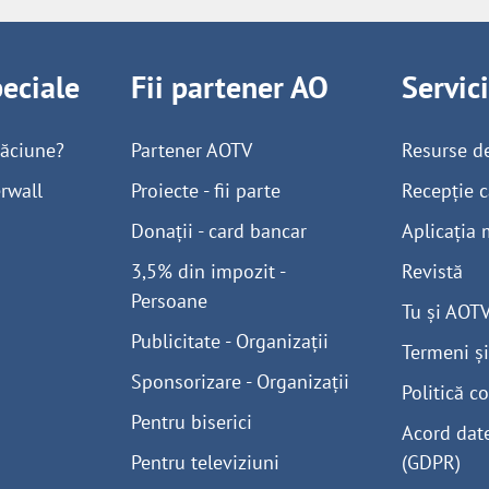
peciale
Fii partener AO
Servic
găciune?
Partener AOTV
Resurse d
rwall
Proiecte - fii parte
Recepție c
Donații - card bancar
Aplicația 
3,5% din impozit -
Revistă
Persoane
Tu și AOT
Publicitate - Organizații
Termeni și
Sponsorizare - Organizații
Politică co
Pentru biserici
Acord dat
Pentru televiziuni
(GDPR)