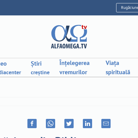
Rugăciun
Înțelegerea
Viața
deo
Știri
vremurilor
spirituală
iacenter
creștine