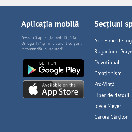
Aplicația mobilă
Secțiuni s
Descarcă aplicația mobilă „Alfa
Ai nevoie de ru
Omega TV” și fii la curent cu știri,
recomandări și noutăți!
Rugaciune-Praye
Devoțional
Creaționism
Pro-Viață
Liber de datorii
Joyce Meyer
Cartea Cărților