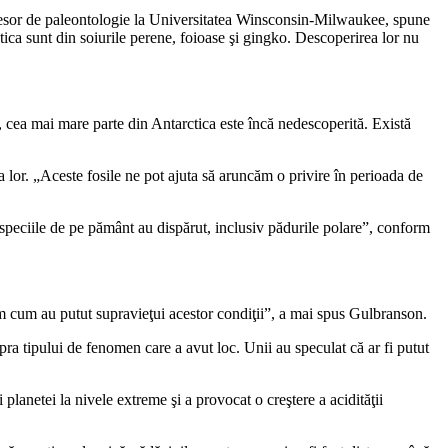
ofesor de paleontologie la Universitatea Winsconsin-Milwaukee, spune
ica sunt din soiurile perene, foioase şi gingko. Descoperirea lor nu
, cea mai mare parte din Antarctica este încă nedescoperită. Există
a lor. „Aceste fosile ne pot ajuta să aruncăm o privire în perioada de
speciile de pe pământ au dispărut, inclusiv pădurile polare”, conform
gem cum au putut supravieţui acestor condiţii”, a mai spus Gulbranson.
pra tipului de fenomen care a avut loc. Unii au speculat că ar fi putut
planetei la nivele extreme şi a provocat o creştere a acidităţii