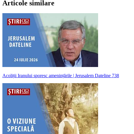
Articole similare
Acoliții Iranului sporesc amenințările | Jerusalem Dateline 738