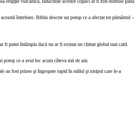
 erupţie vulcanică, rădăcinile acestor copaci ar fi fost distruse până
 această întrebare. Biblia descrie un potop ce a afectat tot pământul –
ar fi putut întâmpla dacă nu ar fi existat un climat global mai cald.
nui potop ce a avut loc acum câteva mii de ani.
e au fost prinse şi îngropate rapid în mâlul şi nisipul care le-a