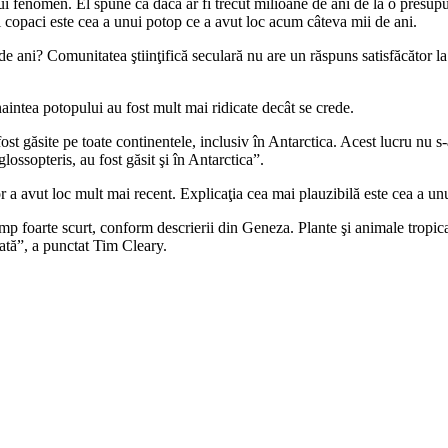
 fenomen. El spune că dacă ar fi trecut milioane de ani de la o presupusă
 copaci este cea a unui potop ce a avut loc acum câteva mii de ani.
e ani? Comunitatea ştiinţifică seculară nu are un răspuns satisfăcător la
aintea potopului au fost mult mai ridicate decât se crede.
fost găsite pe toate continentele, inclusiv în Antarctica. Acest lucru nu s-
ossopteris, au fost găsit şi în Antarctica”.
or a avut loc mult mai recent. Explicaţia cea mai plauzibilă este cea a u
mp foarte scurt, conform descrierii din Geneza. Plante şi animale tropical
rată”, a punctat Tim Cleary.