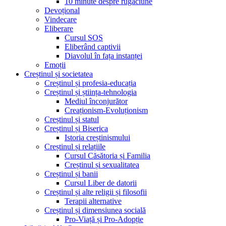
10 minute despre rugăciune
Devoțional
Vindecare
Eliberare
Cursul SOS
Eliberând captivii
Diavolul în fața instanței
Emoții
Creștinul și societatea
Creștinul și profesia-educația
Creștinul și știința-tehnologia
Mediul înconjurător
Creaționism-Evoluționism
Creștinul și statul
Creștinul și Biserica
Istoria creștinismului
Creștinul și relațiile
Cursul Căsătoria și Familia
Creștinul și sexualitatea
Creștinul și banii
Cursul Liber de datorii
Creștinul și alte religii și filosofii
Terapii alternative
Creștinul și dimensiunea socială
Pro-Viață și Pro-Adopție