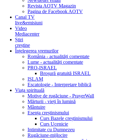
Newsletter email
Revista AOTV Magazin
Pagina de Facebook AOTV
Canal TV
live&emisiuni
Video
Mediacenter
Știri
creștine
Înțelegerea vremurilor
România - actualități comentate
Lume - actualități comentate
PRO-ISRAEL
Broșură gratuită ISRAEL
ISLAM
Escatologie - Interpretare biblică
Viața spirituală
Motive de rugăciune - PrayerWall
Mărturii - vieți în lumină
Mântuire
Esența creștinismului
Curs Bazele creștinismului
Curs Ucenicie
Intimitate cu Dumnezeu
Rugăciune-mijlocire