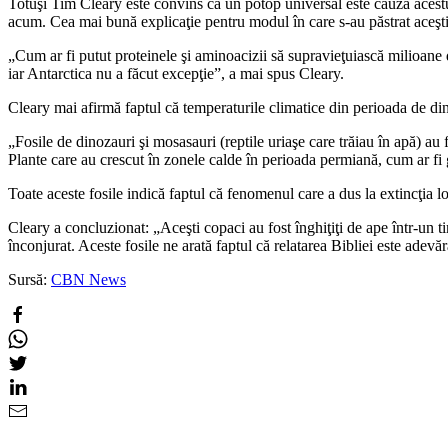
Totuşi Tim Cleary este convins că un potop universal este cauza acestui
acum. Cea mai bună explicaţie pentru modul în care s-au păstrat aceşti
„Cum ar fi putut proteinele şi aminoacizii să supravieţuiască milioane d
iar Antarctica nu a făcut excepţie”, a mai spus Cleary.
Cleary mai afirmă faptul că temperaturile climatice din perioada de din
„Fosile de dinozauri şi mosasauri (reptile uriaşe care trăiau în apă) au 
Plante care au crescut în zonele calde în perioada permiană, cum ar fi gl
Toate aceste fosile indică faptul că fenomenul care a dus la extincţia l
Cleary a concluzionat: „Aceşti copaci au fost înghiţiţi de ape într-un ti
înconjurat. Aceste fosile ne arată faptul că relatarea Bibliei este adevă
Sursă:
CBN News