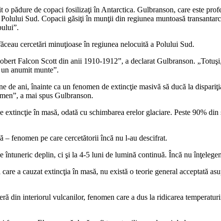
t o pădure de copaci fosilizaţi în Antarctica. Gulbranson, care este pr
Polului Sud. Copacii găsiţi în munţii din regiunea muntoasă transantarct
pului”.
făceau cercetări minuţioase în regiunea nelocuită a Polului Sud.
i Robert Falcon Scott din anii 1910-1912”, a declarat Gulbranson. „Totuşi
ă un anumit munte”.
ne de ani, înainte ca un fenomen de extincţie masivă să ducă la dispariţi
enomen”, a mai spus Gulbranson.
 extincţie în masă, odată cu schimbarea erelor glaciare. Peste 90% din 
că – fenomen pe care cercetătorii încă nu l-au descifrat.
de întuneric deplin, ci şi la 4-5 luni de lumină continuă. Încă nu înţele
 care a cauzat extincţia în masă, nu există o teorie general acceptată asu
ră din interiorul vulcanilor, fenomen care a dus la ridicarea temperaturii 