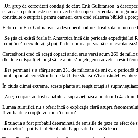
„Un grup de cercetători conduşi de către Erik Gulbranson, a descoperi
că aceasta pădure este cea mai veche descoperită vreodată în regiunea 
constituite o surpriză pentru oamenii care cred relatarea biblică a poto
Echipa lui Erik Gulbranson a descoperit pădurea fosilizată în timp ce 
„Se ştia că există fosile în Antarctica încă din perioada expediţiei lu
munţi încă neexploraţi şi poţi fi chiar prima persoană care escaladeaz
Cercetătorii cred că aceşti copaci antici erau verzi acum 260 de milioa
dinaintea dispariţiei lor şi să ne ajute să înţelegem cauzele acestui f
„Era permiană s-a sfârşit acum 251 de milioane de ani cu o perioadă de
unui raport al cercetătorilor de la Universitatea Wisconsin-Milwaukee.
În ciuda climei extreme, aceste plante au reuşit totuşi să supravieţuias
„Aceşti copaci au fost capabili să supravieţuiască nu doar la 4-5 luni 
Lumea ştiinţifică nu a oferit încă o explicaţie clară asupra fenomenului
fi vorba de e erupţie vulcanică enormă.
„Extincţia a fost probabil determinată de emisiile de gaze cu efect de se
oceanelor”, potrivit lui Stephanie Pappas de la LiveScience.