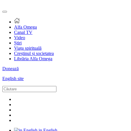
Alfa Omega
Canal TV
Video
Știri
Viața spirituală
Creștinul și societatea
Librăria Alfa Omega
Donează
English site
in English