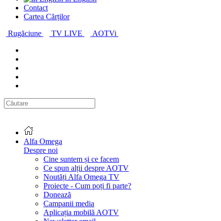
Contact
Cartea Cărților
Rugăciune
TV LIVE
AOTVi
Alfa Omega
Despre noi
Cine suntem și ce facem
Ce spun alții despre AOTV
Noutăți Alfa Omega TV
Proiecte - Cum poți fi parte?
Donează
Campanii media
Aplicația mobilă AOTV