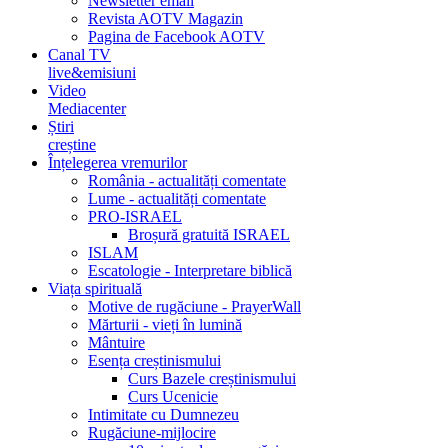
Newsletter email
Revista AOTV Magazin
Pagina de Facebook AOTV
Canal TV
live&emisiuni
Video
Mediacenter
Știri
creștine
Înțelegerea vremurilor
România - actualități comentate
Lume - actualități comentate
PRO-ISRAEL
Broșură gratuită ISRAEL
ISLAM
Escatologie - Interpretare biblică
Viața spirituală
Motive de rugăciune - PrayerWall
Mărturii - vieți în lumină
Mântuire
Esența creștinismului
Curs Bazele creștinismului
Curs Ucenicie
Intimitate cu Dumnezeu
Rugăciune-mijlocire