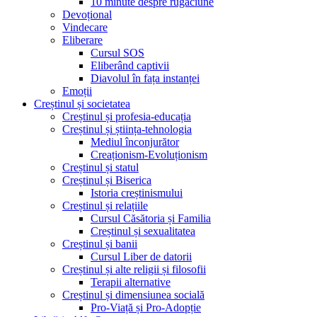
10 minute despre rugăciune
Devoțional
Vindecare
Eliberare
Cursul SOS
Eliberând captivii
Diavolul în fața instanței
Emoții
Creștinul și societatea
Creștinul și profesia-educația
Creștinul și știința-tehnologia
Mediul înconjurător
Creaționism-Evoluționism
Creștinul și statul
Creștinul și Biserica
Istoria creștinismului
Creștinul și relațiile
Cursul Căsătoria și Familia
Creștinul și sexualitatea
Creștinul și banii
Cursul Liber de datorii
Creștinul și alte religii și filosofii
Terapii alternative
Creștinul și dimensiunea socială
Pro-Viață și Pro-Adopție