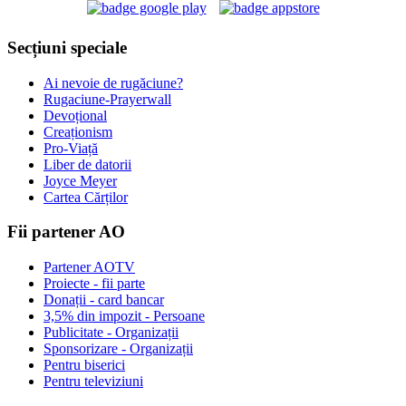
Secțiuni speciale
Ai nevoie de rugăciune?
Rugaciune-Prayerwall
Devoțional
Creaționism
Pro-Viață
Liber de datorii
Joyce Meyer
Cartea Cărților
Fii partener AO
Partener AOTV
Proiecte - fii parte
Donații - card bancar
3,5% din impozit - Persoane
Publicitate - Organizații
Sponsorizare - Organizații
Pentru biserici
Pentru televiziuni