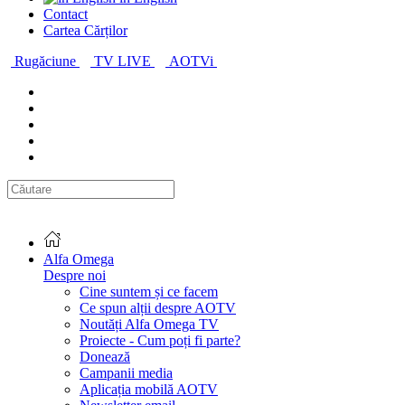
Contact
Cartea Cărților
Rugăciune
TV LIVE
AOTVi
Alfa Omega
Despre noi
Cine suntem și ce facem
Ce spun alții despre AOTV
Noutăți Alfa Omega TV
Proiecte - Cum poți fi parte?
Donează
Campanii media
Aplicația mobilă AOTV