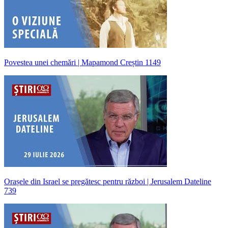
Povestea unei chemări | Mapamond Creștin 1149
Orașele din Israel se pregătesc pentru război | Jerusalem Dateline
739