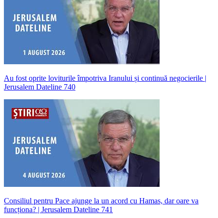
Au fost oprite loviturile împotriva Iranului și continuă negocierile |
Jerusalem Dateline 740
Consiliul pentru Pace ajunge la un acord cu Hamas, dar oare va
funcționa? | Jerusalem Dateline 741