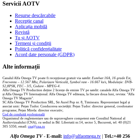
Servicii AOTV
Resurse descărcabile
Recepție canal
Aplicația mobilă
Revistă
Tu și AOTV
Termeni și condiții
Politică confidențialitate
Acord date personale (GDPR)
Alte informații
Canalul Alfa Omega TV poate fi recepționat gratuit via satelit:
Eutelsat 16A, 16 grade Est,
Frecventa – 12.567 Mhz, Polarizare
Vertica
lă, Symbol rate - 16.667 ks/s, Modulație: DVB-
S2,8PSK, FEC - 3/5, Codare - MPEG-4
.
Alfa Omega TV Production deține 2 licențe de emisie TV pe satelit: canalele Alfa Omega TV
și Alfa Omega TV Internațional. Alfa Omega TV editeaza, la fiecare doua luni, revista: "Alfa
Omega TV Magazin".
SC Alfa Omega TV Production SRL, Str Aurel Pop nr. 8, Timisoara. Reprezentant legal și
asociat unic: Pețan Tudor. Conducerea societății: Pețan Tudor: director general, coodonator
programe; Pețan Mirela: director executiv;
Cod de conduită profesională
Organismul de reglementare sau de supraveghere competent este Consiliul National al
Audiovizualului (CNA), cu sediul in Bd. Libertatii nr.14, sector 5, Bucuresti, tel: 40 (0)21
305 5350, email:
cna@cna.ro
Alfa Omega TV
-
E-mail:
info@alfaomega.tv
|
Tel.:+40 256