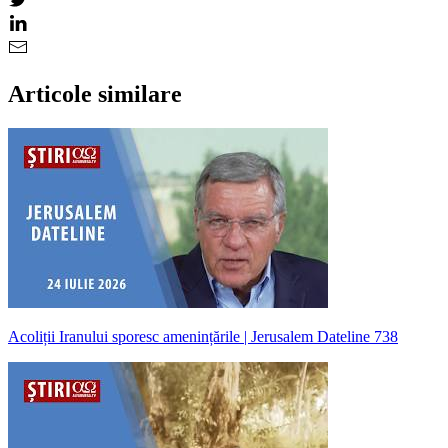
Articole similare
Acoliții Iranului sporesc amenințările | Jerusalem Dateline 738