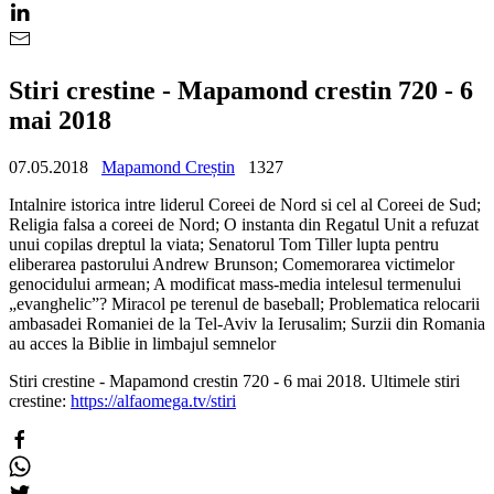
Stiri crestine - Mapamond crestin 720 - 6
mai 2018
07.05.2018
Mapamond Creștin
1327
Intalnire istorica intre liderul Coreei de Nord si cel al Coreei de Sud;
Religia falsa a coreei de Nord; O instanta din Regatul Unit a refuzat
unui copilas dreptul la viata; Senatorul Tom Tiller lupta pentru
eliberarea pastorului Andrew Brunson; Comemorarea victimelor
genocidului armean; A modificat mass-media intelesul termenului
„evanghelic”? Miracol pe terenul de baseball; Problematica relocarii
ambasadei Romaniei de la Tel-Aviv la Ierusalim; Surzii din Romania
au acces la Biblie in limbajul semnelor
Stiri crestine - Mapamond crestin 720 - 6 mai 2018. Ultimele stiri
crestine:
https://alfaomega.tv/stiri