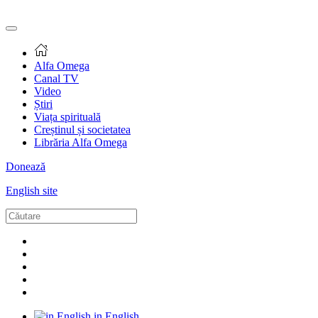
Alfa Omega
Canal TV
Video
Știri
Viața spirituală
Creștinul și societatea
Librăria Alfa Omega
Donează
English site
in English