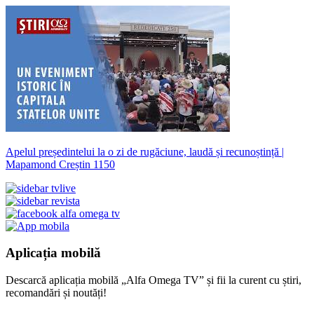
Apelul președintelui la o zi de rugăciune, laudă și recunoștință |
Mapamond Creștin 1150
Aplicația mobilă
Descarcă aplicația mobilă „Alfa Omega TV” și fii la curent cu știri,
recomandări și noutăți!