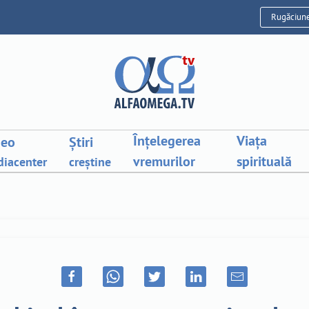
Rugăciun
Înțelegerea
Viața
deo
Știri
vremurilor
spirituală
iacenter
creștine