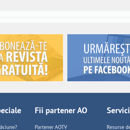
peciale
Fii partener AO
Servic
găciune?
Partener AOTV
Resurse d