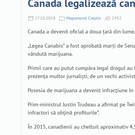
Canada legalizează can
17.10.2018
Mapamond Creștin
1952
Canada a devenit oficial a doua ţară din lume
„Legea Canabis” a fost aprobată marţi de Senat
vândută marijuana.
Primii care au putut cumpăra legal drogul au f
prezenţa multor jurnalişti, de un vechi activi
Posesia de marijuana a devenit infracţiune în
Prim-ministrul Justin Trudeau a afirmat pe Twi
infractori să obţină profiturile”.
În 2015, canadienii au cheltuit aproximativ 4,