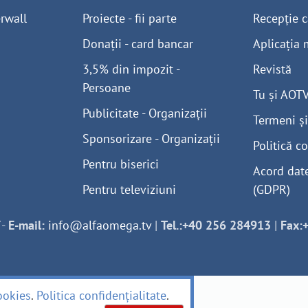
rwall
Proiecte - fii parte
Recepție c
Donații - card bancar
Aplicația 
3,5% din impozit -
Revistă
Persoane
Tu și AOT
Publicitate - Organizații
Termeni și
Sponsorizare - Organizații
Politică co
Pentru biserici
Acord dat
Pentru televiziuni
(GDPR)
-
E-mail:
info@alfaomega.tv
|
Tel.:+40 256 284913
|
Fax:
ookies
.
Politica confidențialitate
.