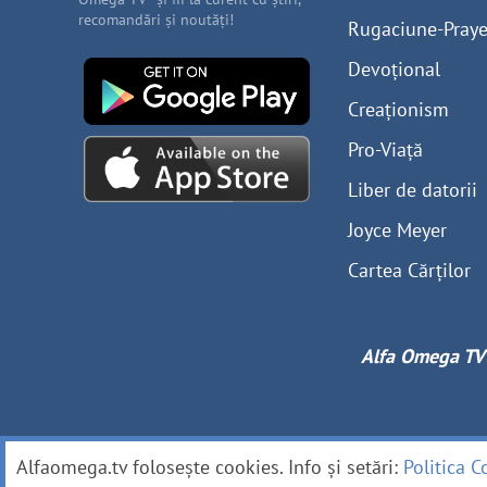
recomandări și noutăți!
Rugaciune-Praye
Devoțional
Creaționism
Pro-Viață
Liber de datorii
Joyce Meyer
Cartea Cărților
Alfa Omega TV
Alfaomega.tv folosește cookies. Info și setări:
Politica C