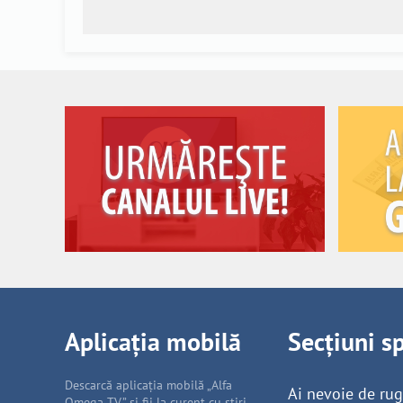
Aplicația mobilă
Secțiuni s
Descarcă aplicația mobilă „Alfa
Ai nevoie de ru
Omega TV” și fii la curent cu știri,