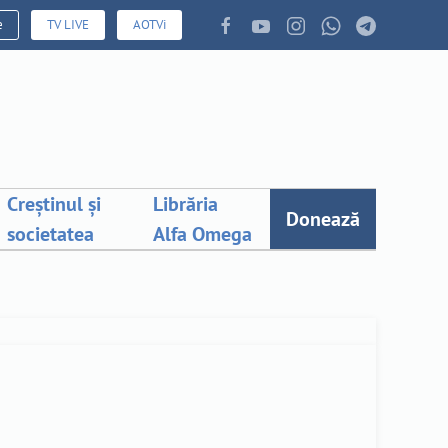
e
TV LIVE
AOTVi
Creștinul și
Librăria
Donează
societatea
Alfa Omega