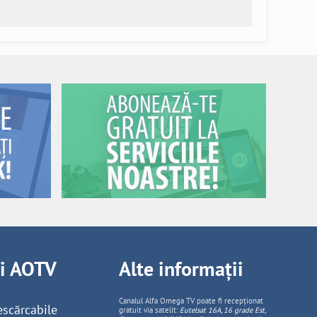
ii AOTV
Alte informații
Canalul Alfa Omega TV poate fi recepționat
escărcabile
gratuit via satelit:
Eutelsat 16A, 16 grade Est,