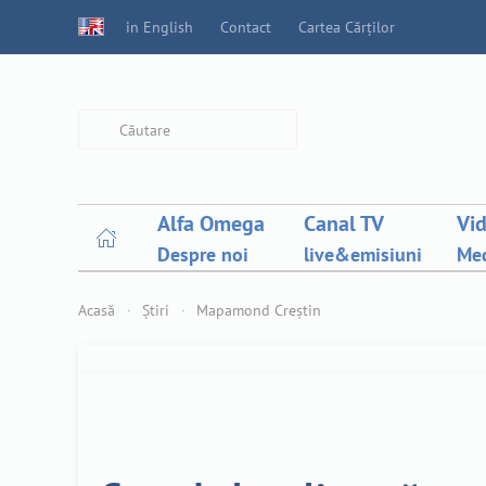
in English
Contact
Cartea Cărților
Type 2 or more characters for
results.
Alfa Omega
Canal TV
Vi
Despre noi
live&emisiuni
Med
Acasă
Știri
Mapamond Creștin