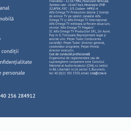
Frecventa – 12.567 Mhz, Polarizare
Vertica
lă,
Symbol rate - 16.667 ks/s, Modulație: DVB-
anal
S2,8PSK, FEC - 3/5, Codare - MPEG-4
.
Alfa Omega TV Production deține 2 licențe
de emisie TV pe satelit: canalele Alfa
mobilă
Omega TV și Alfa Omega TV Internațional.
Alfa Omega TV editeaza, la fiecare doua luni,
revista: "Alfa Omega TV Magazin".
SC Alfa Omega TV Production SRL, Str Aurel
Pop nr. 8, Timisoara. Reprezentant legal și
V
asociat unic: Pețan Tudor. Conducerea
societății: Pețan Tudor: director general,
coodonator programe; Pețan Mirela:
 condiții
director executiv;
Cod de conduită profesională
Organismul de reglementare sau de
nfidențialitate
supraveghere competent este Consiliul
National al Audiovizualului (CNA), cu sediul
in Bd. Libertatii nr.14, sector 5, Bucuresti,
e personale
tel: 40 (0)21 305 5350, email:
cna@cna.ro
+40 256 284912