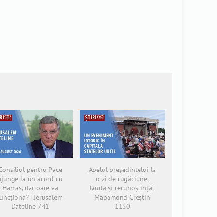
Consiliul pentru Pace
Apelul președintelui la
ajunge la un acord cu
o zi de rugăciune,
Hamas, dar oare va
laudă și recunoștință |
funcționa? | Jerusalem
Mapamond Creștin
Dateline 741
1150