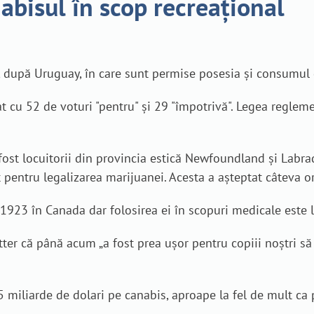
abisul în scop recreațional
, după Uruguay, în care sunt permise posesia şi consumul 
 cu 52 de voturi "pentru" şi 29 "împotrivă". Legea regleme
ost locuitorii din provincia estică Newfoundland şi Labrado
st pentru legalizarea marijuanei. Acesta a aşteptat câteva 
 1923 în Canada dar folosirea ei în scopuri medicale este 
tter că până acum „a fost prea uşor pentru copiii noştri s
5 miliarde de dolari pe canabis, aproape la fel de mult ca 