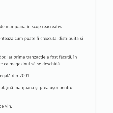
de marijuana în scop reacreativ.
ntează cum poate fi crescută, distribuită şi
r. Iar prima tranzacţie a fost făcută, în
ore ca magazinul să se deschidă.
legală din 2001.
ă obţină marijuana şi prea uşor pentru
pe vin.