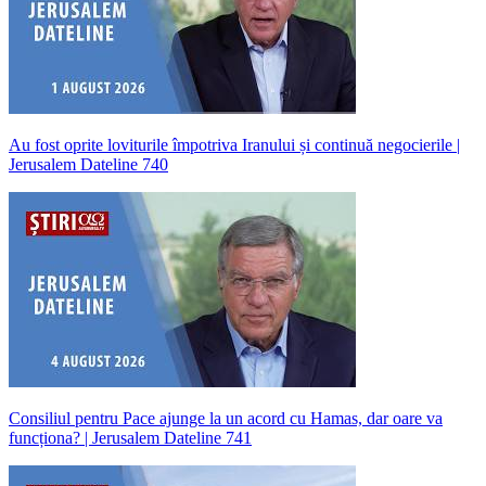
Au fost oprite loviturile împotriva Iranului și continuă negocierile |
Jerusalem Dateline 740
Consiliul pentru Pace ajunge la un acord cu Hamas, dar oare va
funcționa? | Jerusalem Dateline 741