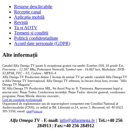
Resurse descărcabile
Recepție canal
Aplicația mobilă
Revistă
Tu și AOTV
Termeni și condiții
Politică confidențialitate
Acord date personale (GDPR)
Alte informații
Canalul Alfa Omega TV poate fi recepționat gratuit via satelit:
Eutelsat 16A, 16 grade Est,
Frecventa – 12.567 Mhz, Polarizare
Vertica
lă, Symbol rate - 16.667 ks/s, Modulație: DVB-
S2,8PSK, FEC - 3/5, Codare - MPEG-4
.
Alfa Omega TV Production deține 2 licențe de emisie TV pe satelit: canalele Alfa Omega TV
și Alfa Omega TV Internațional. Alfa Omega TV editeaza, la fiecare doua luni, revista: "Alfa
Omega TV Magazin".
SC Alfa Omega TV Production SRL, Str Aurel Pop nr. 8, Timisoara. Reprezentant legal și
asociat unic: Pețan Tudor. Conducerea societății: Pețan Tudor: director general, coodonator
programe; Pețan Mirela: director executiv;
Cod de conduită profesională
Organismul de reglementare sau de supraveghere competent este Consiliul National al
Audiovizualului (CNA), cu sediul in Bd. Libertatii nr.14, sector 5, Bucuresti, tel: 40 (0)21
305 5350, email:
cna@cna.ro
Alfa Omega TV
-
E-mail:
info@alfaomega.tv
|
Tel.:+40 256
284913
|
Fax:+40 256 284912