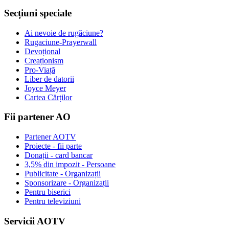
Secțiuni speciale
Ai nevoie de rugăciune?
Rugaciune-Prayerwall
Devoțional
Creaționism
Pro-Viață
Liber de datorii
Joyce Meyer
Cartea Cărților
Fii partener AO
Partener AOTV
Proiecte - fii parte
Donații - card bancar
3,5% din impozit - Persoane
Publicitate - Organizații
Sponsorizare - Organizații
Pentru biserici
Pentru televiziuni
Servicii AOTV