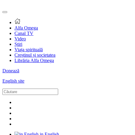
Alfa Omega
Canal TV
Video
Știri
Viața spirituală
Creștinul și societatea
Librăria Alfa Omega
Donează
English site
in English