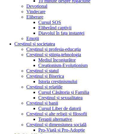
10 minute despre rugăciune
Devoțional
Vindecare
Eliberare
Cursul SOS
Eliberând captivii
Diavolul în fața instanței
Emoții
Creștinul și societatea
Creștinul și profesia-educația
Creștinul și știința-tehnologia
Mediul înconjurător
Creaționism-Evoluționism
Creștinul și statul
Creștinul și Biserica
Istoria creștinismului
Creștinul și relațiile
Cursul Căsătoria și Familia
Creștinul și sexualitatea
Creștinul și banii
Cursul Liber de datorii
Creștinul și alte religii și filosofii
Terapii alternative
Creștinul și dimensiunea socială
Pro-Viață și Pro-Adopție