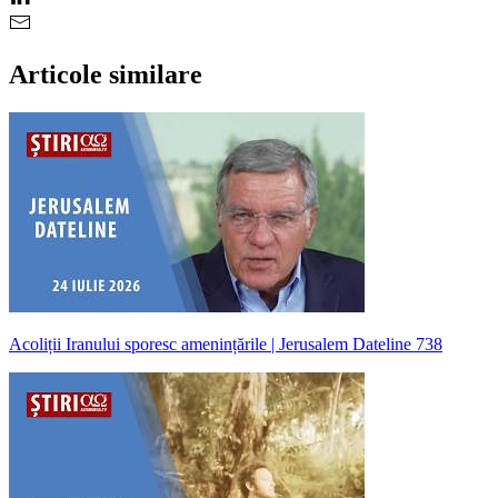
Articole similare
Acoliții Iranului sporesc amenințările | Jerusalem Dateline 738