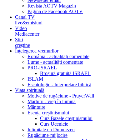
Newsletter email
Revista AOTV Magazin
Pagina de Facebook AOTV
Canal TV
live&emisiuni
Video
Mediacenter
Știri
creștine
Înțelegerea vremurilor
România - actualități comentate
Lume - actualități comentate
PRO-ISRAEL
Broșură gratuită ISRAEL
ISLAM
Escatologie - Interpretare biblică
Viața spirituală
Motive de rugăciune - PrayerWall
Mărturii - vieți în lumină
Mântuire
Esența creștinismului
Curs Bazele creștinismului
Curs Ucenicie
Intimitate cu Dumnezeu
Rugăciune-mijlocire