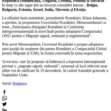
Republica Dominicană, Ungaria, Letonia, Polonia și Slovacia
-
în timp ce alte șapte țări au invocat consultări interne -
Belgia,
Bulgaria, Estonia, Israel, Italia, Slovenia și Elveția
.
La sfârșitul lunii noiembrie, președintele României, Klaus Iohannis,
a aprobat, la propunerea Guvernului României, Memorandumul cu
tema ,,Participarea delegației României la Conferința
interguvernamentală la nivel înalt pentru adoptarea Compactului
ONU pentru o Migrație sigură, ordonată și reglementată”.
Prin acest Memorandum, Guvernul României a propus adoptarea
unei poziții de susținere din partea României a Compactului Global
pentru Migrație (CGM), în forma convenită în urma negocierilor.
Acest text, care își propune să întărească cooperarea internațională
privind o „migrație sigură, ordonată”, urmează să facă obiectul unui
ultim vot de ratificare în 19 decembrie, în cadrul Adunării generale a
Națiunilor Unite.
Sursă:
Hotnews