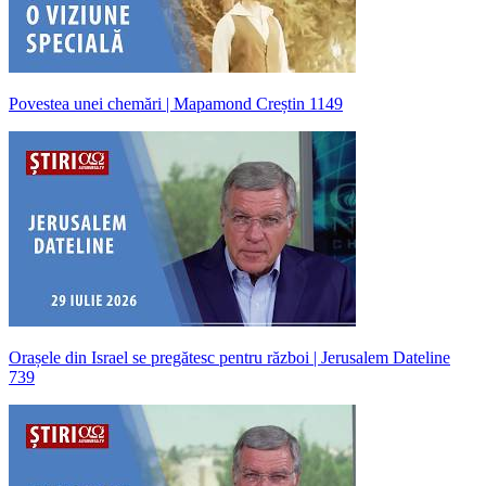
Povestea unei chemări | Mapamond Creștin 1149
Orașele din Israel se pregătesc pentru război | Jerusalem Dateline
739