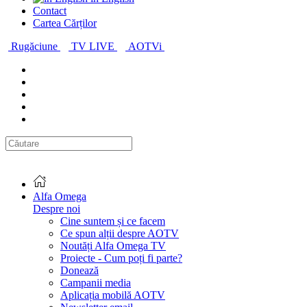
Contact
Cartea Cărților
Rugăciune
TV LIVE
AOTVi
Alfa Omega
Despre noi
Cine suntem și ce facem
Ce spun alții despre AOTV
Noutăți Alfa Omega TV
Proiecte - Cum poți fi parte?
Donează
Campanii media
Aplicația mobilă AOTV