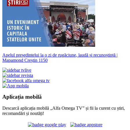
Apelul președintelui la o zi de rugăciune, laudă și recunoștință |
Mapamond Creștin 1150
Aplicația mobilă
Descarcă aplicația mobilă „Alfa Omega TV” și fii la curent cu știri,
recomandări și noutăți!