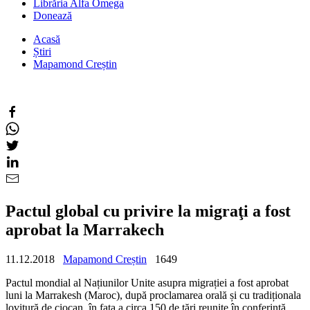
Librăria Alfa Omega
Donează
Acasă
Știri
Mapamond Creștin
Pactul global cu privire la migraţi a fost
aprobat la Marrakech
11.12.2018
Mapamond Creștin
1649
Pactul mondial al Națiunilor Unite asupra migrației a fost aprobat
luni la Marrakesh (Maroc), după proclamarea orală și cu tradiționala
lovitură de ciocan, în fața a circa 150 de țări reunite în conferință