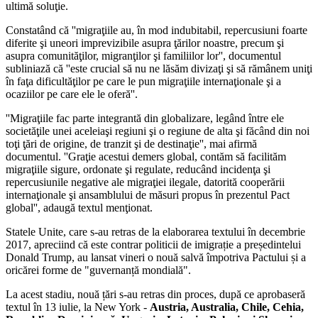
ultimă soluţie.
Constatând că ''migraţiile au, în mod indubitabil, repercusiuni foarte
diferite şi uneori imprevizibile asupra ţărilor noastre, precum şi
asupra comunităţilor, migranţilor şi familiilor lor'', documentul
subliniază că ''este crucial să nu ne lăsăm divizaţi şi să rămânem uniţi
în faţa dificultăţilor pe care le pun migraţiile internaţionale şi a
ocaziilor pe care ele le oferă''.
''Migraţiile fac parte integrantă din globalizare, legând între ele
societăţile unei aceleiaşi regiuni şi o regiune de alta şi făcând din noi
toţi ţări de origine, de tranzit şi de destinaţie'', mai afirmă
documentul. ''Graţie acestui demers global, contăm să facilităm
migraţiile sigure, ordonate şi regulate, reducând incidenţa şi
repercusiunile negative ale migraţiei ilegale, datorită cooperării
internaţionale şi ansamblului de măsuri propus în prezentul Pact
global'', adaugă textul menţionat.
Statele Unite, care s-au retras de la elaborarea textului în decembrie
2017, apreciind că este contrar politicii de imigrație a președintelui
Donald Trump, au lansat vineri o nouă salvă împotriva Pactului și a
oricărei forme de "guvernanță mondială".
La acest stadiu, nouă țări s-au retras din proces, după ce aprobaseră
textul în 13 iulie, la New York -
Austria, Australia, Chile, Cehia,