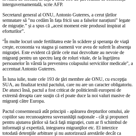
interguvernamentală, scrie AFP.
Secretarul general al ONU, Antonio Guterres, a cerut țărilor
semnatare să "nu cedăm în fața fricii sau a falselor narațiuni" legate
de migrație.” și a spus că „acest moment este produsul inspirat al
eforturilor”.
''În multe locuri unde fertilitatea este în scădere şi speranţa de viaţă
creşte, economia va stagna şi oamenii vor avea de suferit în absenţa
migraţiei. Este evident că ţările cele mai dezvoltate au nevoie de
migranţi pentru un spectru larg de roluri vitale, de la îngrijirea
persoanelor în vârstă la prevenirea colapsului serviciilor medicale'', a
accentuat Antonio Guterres.
În luna iulie, toate cele 193 de ţări membre ale ONU, cu excepţia
SUA, au finalizat textul pactului, care nu are un caracter obligatoriu.
De atunci însă, pactul a fost criticat de politicienili europeni de
extremă dreapta care susţin că el poate duce la noi valuri masive de
migranţi către Europa.
Pactul consemnează atât principii - apărarea drepturilor omului, ale
copiilor sau recunoaşterea suveranităţii naţionale - cât şi propuneri
pentru ajutarea ţărilor să facă faţă migraţiei, cum ar fi schimbul de
informaţii şi expertiză, integrarea migranţilor etc. El interzice
totodată detenţiile arbitrare şi nu autorizează arestările decât ca