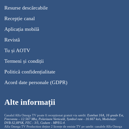
Resurse descărcabile
Recepție canal
Aplicația mobilă
Revistă
Tu și AOTV
Termeni și condiții
Politică confidențialitate
Acord date personale (GDPR)
Alte informații
Canalul Alfa Omega TV poate fi recepționat gratuit via satelit:
Eutelsat 16A, 16 grade Est,
Frecventa – 12.567 Mhz, Polarizare
Vertica
lă, Symbol rate - 16.667 ks/s, Modulație:
DVB-S2,8PSK, FEC - 3/5, Codare - MPEG-4
.
Alfa Omega TV Production deține 2 licențe de emisie TV pe satelit: canalele Alfa Omega