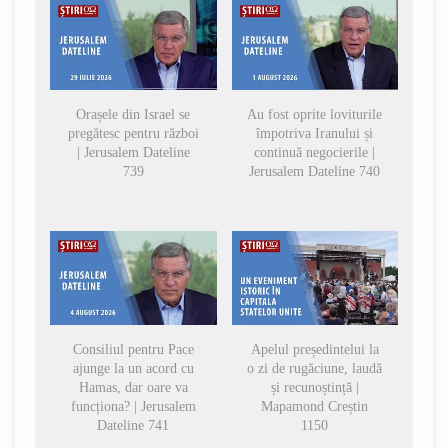
Orașele din Israel se
Au fost oprite loviturile
pregătesc pentru război
împotriva Iranului și
| Jerusalem Dateline
continuă negocierile |
739
Jerusalem Dateline 740
Consiliul pentru Pace
Apelul președintelui la
ajunge la un acord cu
o zi de rugăciune, laudă
Hamas, dar oare va
și recunoștință |
funcționa? | Jerusalem
Mapamond Creștin
Dateline 741
1150