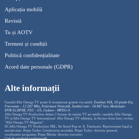
Aplicația mobilă
Revistă
Tu și AOTV
Termeni și condiții
Politică confidențialitate
Acord date personale (GDPR)
Alte informații
Canalul Alfa Omega TV poate fi recepționat gratuit via satelit:
Eutelsat 16A, 16 grade Est,
Frecventa – 12.567 Mhz, Polarizare
Vertica
lă, Symbol rate - 16.667 ks/s, Modulație:
DVB-S2,8PSK, FEC - 3/5, Codare - MPEG-4
.
Alfa Omega TV Production deține 2 licențe de emisie TV pe satelit: canalele Alfa Omega
TV și Alfa Omega TV Internațional. Alfa Omega TV editeaza, la fiecare doua luni, revista:
"Alfa Omega TV Magazin".
SC Alfa Omega TV Production SRL, Str Aurel Pop nr. 8, Timisoara. Reprezentant legal și
asociat unic: Pețan Tudor. Conducerea societății: Pețan Tudor: director general,
coodonator programe; Pețan Mirela: director executiv;
Cod de conduită profesională