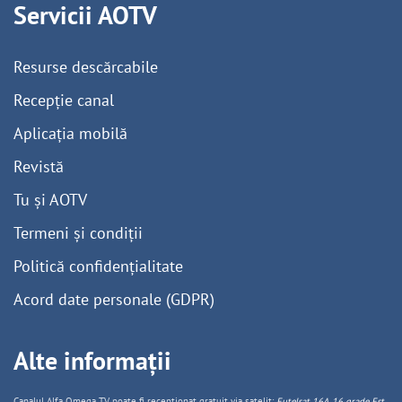
Servicii AOTV
Resurse descărcabile
Recepție canal
Aplicația mobilă
Revistă
Tu și AOTV
Termeni și condiții
Politică confidențialitate
Acord date personale (GDPR)
Alte informații
Canalul Alfa Omega TV poate fi recepționat gratuit via satelit:
Eutelsat 16A, 16 grade Est,