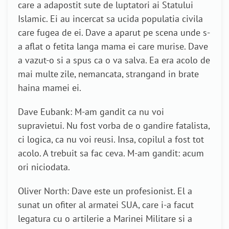
care a adapostit sute de luptatori ai Statului
Islamic. Ei au incercat sa ucida populatia civila
care fugea de ei. Dave a aparut pe scena unde s-
a aflat o fetita langa mama ei care murise. Dave
a vazut-o si a spus ca o va salva. Ea era acolo de
mai multe zile, nemancata, strangand in brate
haina mamei ei.
Dave Eubank: M-am gandit ca nu voi
supravietui. Nu fost vorba de o gandire fatalista,
ci logica, ca nu voi reusi. Insa, copilul a fost tot
acolo. A trebuit sa fac ceva. M-am gandit: acum
ori niciodata.
Oliver North: Dave este un profesionist. El a
sunat un ofiter al armatei SUA, care i-a facut
legatura cu o artilerie a Marinei Militare si a