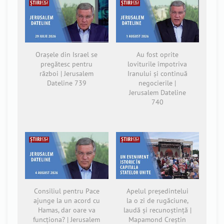
Orașele din Israel se
Au fost oprite
pregătesc pentru
loviturile împotriva
război | Jerusalem
Iranului și continuă
Dateline 739
negocierile |
Jerusalem Dateline
740
Consiliul pentru Pace
Apelul președintelui
ajunge la un acord cu
la o zi de rugăciune,
Hamas, dar oare va
laudă și recunoștință |
funcționa? | Jerusalem
Mapamond Creștin