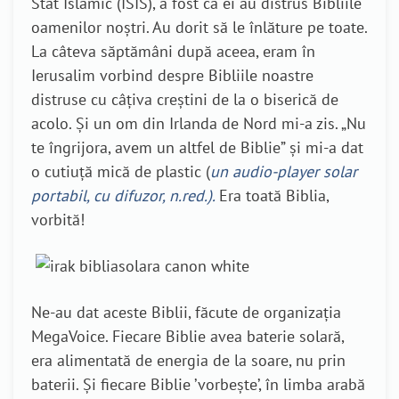
Stat Islamic (ISIS), a fost că ei au distrus Bibliile
oamenilor noștri. Au dorit să le înlăture pe toate.
La câteva săptămâni după aceea, eram în
Ierusalim vorbind despre Bibliile noastre
distruse cu câțiva creștini de la o biserică de
acolo. Și un om din Irlanda de Nord mi-a zis. „Nu
te îngrijora, avem un altfel de Biblie” și mi-a dat
o cutiuță mică de plastic (
un audio-player solar
portabil, cu difuzor, n.red.).
Era toată Biblia,
vorbită!
Ne-au dat aceste Biblii, făcute de organizația
MegaVoice. Fiecare Biblie avea baterie solară,
era alimentată de energia de la soare, nu prin
baterii. Și fiecare Biblie ’vorbește’, în limba arabă