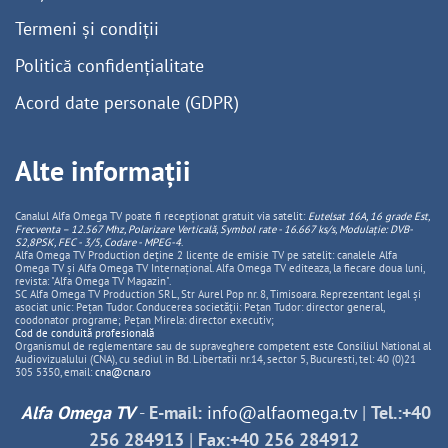
Termeni și condiții
Politică confidențialitate
Acord date personale (GDPR)
Alte informații
Canalul Alfa Omega TV poate fi recepționat gratuit via satelit:
Eutelsat 16A, 16 grade Est,
Frecventa – 12.567 Mhz, Polarizare
Vertica
lă, Symbol rate - 16.667 ks/s, Modulație: DVB-
S2,8PSK, FEC - 3/5, Codare - MPEG-4
.
Alfa Omega TV Production deține 2 licențe de emisie TV pe satelit: canalele Alfa
Omega TV și Alfa Omega TV Internațional. Alfa Omega TV editeaza, la fiecare doua luni,
revista: "Alfa Omega TV Magazin".
SC Alfa Omega TV Production SRL, Str Aurel Pop nr. 8, Timisoara. Reprezentant legal și
asociat unic: Pețan Tudor. Conducerea societății: Pețan Tudor: director general,
coodonator programe; Pețan Mirela: director executiv;
Cod de conduită profesională
Organismul de reglementare sau de supraveghere competent este Consiliul National al
Audiovizualului (CNA), cu sediul in Bd. Libertatii nr.14, sector 5, Bucuresti, tel: 40 (0)21
305 5350, email:
cna@cna.ro
Alfa Omega TV
-
E-mail:
info@alfaomega.tv
|
Tel.:+40
256 284913
|
Fax:+40 256 284912