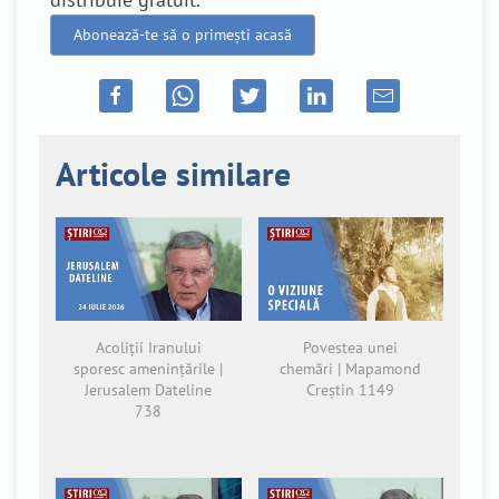
Abonează-te să o primești acasă
Articole similare
Acoliții Iranului
Povestea unei
sporesc amenințările |
chemări | Mapamond
Jerusalem Dateline
Creștin 1149
738