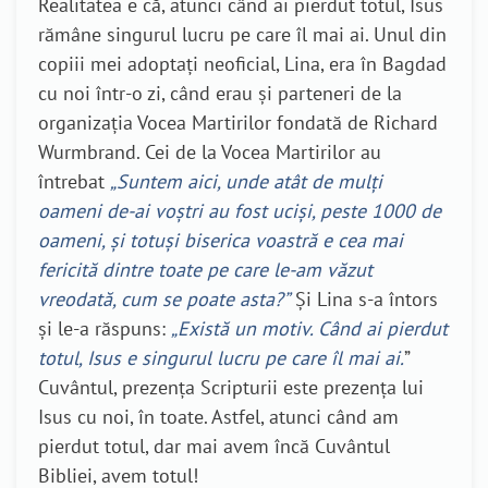
Realitatea e că, atunci când ai pierdut totul, Isus
rămâne singurul lucru pe care îl mai ai. Unul din
copiii mei adoptați neoficial, Lina, era în Bagdad
cu noi într-o zi, când erau și parteneri de la
organizația Vocea Martirilor fondată de Richard
Wurmbrand. Cei de la Vocea Martirilor au
întrebat
„Suntem aici, unde atât de mulți
oameni de-ai voștri au fost uciși, peste 1000 de
oameni, și totuși biserica voastră e cea mai
fericită dintre toate pe care le-am văzut
vreodată, cum se poate asta?”
Și Lina s-a întors
și le-a răspuns:
„Există un motiv. Când ai pierdut
totul, Isus e singurul lucru pe care îl mai ai.
”
Cuvântul, prezența Scripturii este prezența lui
Isus cu noi, în toate. Astfel, atunci când am
pierdut totul, dar mai avem încă Cuvântul
Bibliei, avem totul!