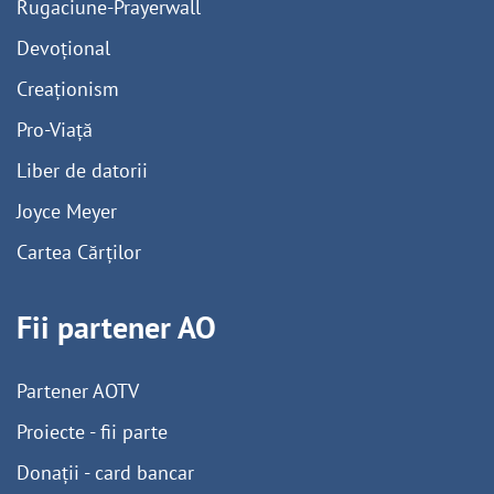
Rugaciune-Prayerwall
Devoțional
Creaționism
Pro-Viață
Liber de datorii
Joyce Meyer
Cartea Cărților
Fii partener AO
Partener AOTV
Proiecte - fii parte
Donații - card bancar