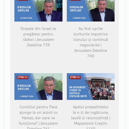
Orașele din Israel se
Au fost oprite
pregătesc pentru
loviturile împotriva
război | Jerusalem
Iranului și continuă
Dateline 739
negocierile |
Jerusalem Dateline
740
Consiliul pentru Pace
Apelul președintelui
ajunge la un acord cu
la o zi de rugăciune,
Hamas, dar oare va
laudă și recunoștință |
funcționa? | Jerusalem
Mapamond Creștin
Dateline 741
1150