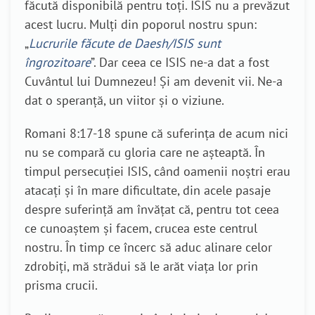
făcută disponibilă pentru toți. ISIS nu a prevăzut
acest lucru. Mulți din poporul nostru spun:
„
Lucrurile făcute de Daesh/ISIS sunt
îngrozitoare
”. Dar ceea ce ISIS ne-a dat a fost
Cuvântul lui Dumnezeu! Și am devenit vii. Ne-a
dat o speranță, un viitor și o viziune.
Romani 8:17-18 spune că suferința de acum nici
nu se compară cu gloria care ne așteaptă. În
timpul persecuției ISIS, când oamenii noștri erau
atacați și în mare dificultate, din acele pasaje
despre suferință am învățat că, pentru tot ceea
ce cunoaștem și facem, crucea este centrul
nostru. În timp ce încerc să aduc alinare celor
zdrobiți, mă strădui să le arăt viața lor prin
prisma crucii.