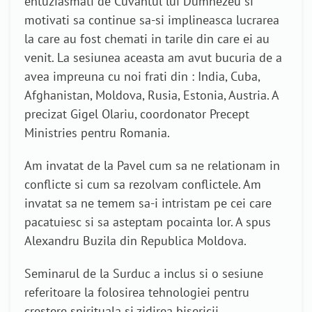
entuziasmati de Cuvantul lui Dumnezeu si
motivati sa continue sa-si implineasca lucrarea
la care au fost chemati in tarile din care ei au
venit. La sesiunea aceasta am avut bucuria de a
avea impreuna cu noi frati din : India, Cuba,
Afghanistan, Moldova, Rusia, Estonia, Austria. A
precizat Gigel Olariu, coordonator Precept
Ministries pentru Romania.
Am invatat de la Pavel cum sa ne relationam in
conflicte si cum sa rezolvam conflictele. Am
invatat sa ne temem sa-i intristam pe cei care
pacatuiesc si sa asteptam pocainta lor. A spus
Alexandru Buzila din Republica Moldova.
Seminarul de la Surduc a inclus si o sesiune
referitoare la folosirea tehnologiei pentru
crestere spirituala si zidirea bisericii.