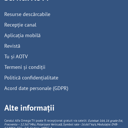
Resurse descărcabile
Recepție canal
Aplicația mobilă
Revistă
Tu și AOTV
Termeni și condiții
Politică confidențialitate
Acord date personale (GDPR)
Alte informații
Canalul Alfa Omega TV poate fi recepționat gratuit via satelit:
Eutelsat 16A, 16 grade Est,
Frecventa – 12.567 Mhz, Polarizare
Vertica
lă, Symbol rate - 16.667 ks/s, Modulație: DVB-