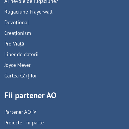
Ai nevoie de rugăciune?
Rugaciune-Prayerwall
Devoțional
Creaționism
Pro-Viață
Liber de datorii
Joyce Meyer
Cartea Cărților
Fii partener AO
Partener AOTV
Proiecte - fii parte