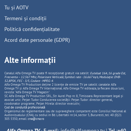
Tu și AOTV
Termeni și condiții
Politică confidențialitate
Acord date personale (GDPR)
Alte informații
Canalul Alfa Omega TV poate fi recepționat gratuit via satelit:
Eutelsat 16A, 16 grade Est,
Frecventa – 12.567 Mhz, Polarizare
Vertica
lă, Symbol rate - 16.667 ks/s, Modulație: DVB-
S2,8PSK, FEC - 3/5, Codare - MPEG-4
.
Alfa Omega TV Production deține 2 licențe de emisie TV pe satelit: canalele Alfa
Omega TV și Alfa Omega TV Internațional. Alfa Omega TV editeaza, la fiecare doua luni,
revista: "Alfa Omega TV Magazin".
SC Alfa Omega TV Production SRL, Str Aurel Pop nr. 8, Timisoara. Reprezentant legal și
asociat unic: Pețan Tudor. Conducerea societății: Pețan Tudor: director general,
coodonator programe; Pețan Mirela: director executiv;
Cod de conduită profesională
Organismul de reglementare sau de supraveghere competent este Consiliul National al
Audiovizualului (CNA), cu sediul in Bd. Libertatii nr.14, sector 5, Bucuresti, tel: 40 (0)21
305 5350, email:
cna@cna.ro
Alfa Omega TV
-
E-mail:
info@alfaomega.tv
|
Tel.:+40