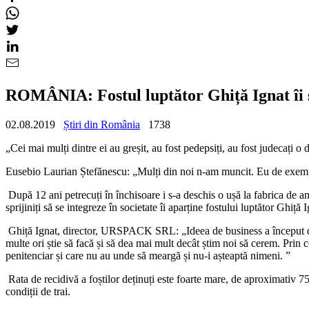
ROMÂNIA: Fostul luptător Ghiță Ignat îi sp
02.08.2019
Știri din România
1738
„Cei mai mulți dintre ei au greșit, au fost pedepsiți, au fost judecați o
Eusebio Laurian
Ștefănescu
: „
Mulți din noi n-am muncit. Eu de exemp
După 12 ani petrecuți în închisoare i s-a deschis o ușă la fabrica de am
sprijiniți să se integreze în societate îi aparține fostului luptător Ghiț
Ghiță Ignat,
director, URSPACK SRL
: „
Ideea de business a început
multe ori știe să facă și să dea mai mult decât știm noi să cerem. Pri
penitenciar și care nu au unde să meargă și nu-i așteaptă nimeni. ”
Rata de recidivă a foștilor deținuți este foarte mare, de aproximativ 
condi
ții de trai.