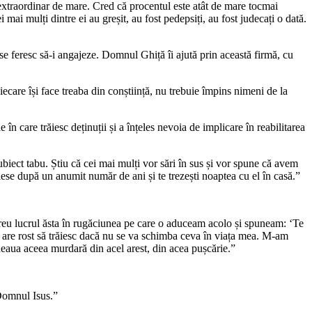
extraordinar de mare. Cred că procentul este atât de mare tocmai
ai mulți dintre ei au greșit, au fost pedepsiți, au fost judecați o dată.
 se feresc să-i angajeze. Domnul Ghiță îi ajută prin această firmă, cu
iecare își face treaba din conștiință, nu trebuie împins nimeni de la
 în care trăiesc deținuții și a înțeles nevoia de implicare în reabilitarea
subiect tabu. Știu că cei mai mulți vor sări în sus și vor spune că avem
, iese după un anumit număr de ani și te trezești noaptea cu el în casă.”
ereu lucrul ăsta în rugăciunea pe care o aduceam acolo și spuneam:
ʻ
Te
re rost să trăiesc dacă nu se va schimba ceva în viața mea. M-am
deaua aceea murdară din acel arest, din acea pușcărie.
”
 Domnul Isus.
”