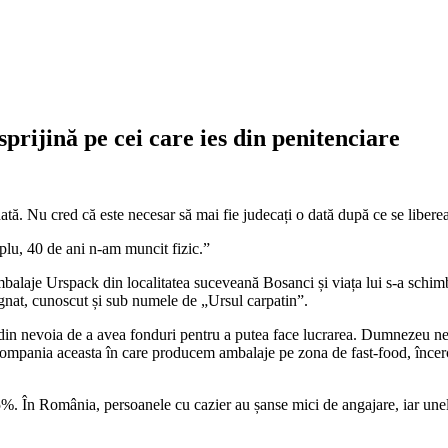
rijină pe cei care ies din penitenciare
 dată. Nu cred că este necesar să mai fie judecați o dată după ce se libere
lu, 40 de ani n-am muncit fizic
.”
balaje Urspack din localitatea suceveană Bosanci și viața lui s-a schimbat
ă Ignat, cunoscut și sub numele de „Ursul carpatin”.
 din nevoia de a avea fonduri pentru a putea face lucrarea. Dumnezeu ne
n compania aceasta în care producem ambalaje pe zona de fast-food, înce
75%. În România, persoanele cu cazier au șanse mici de angajare, iar unel