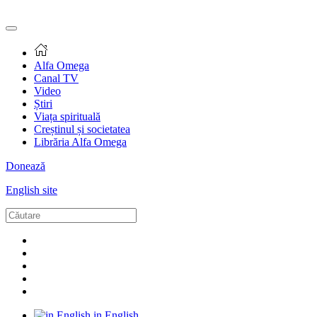
Alfa Omega
Canal TV
Video
Știri
Viața spirituală
Creștinul și societatea
Librăria Alfa Omega
Donează
English site
in English