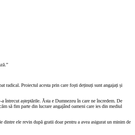
ază.
”
 radical. Proiectul acesta prin care foști deținuți sunt angajați și
-a întrecut așteptările. Ăsta e Dumnezeu în care ne încredem. De
rcăm să fim parte din lucrare angajând oameni care ies din mediul
e dintre ele revin dup
ă
gratii doar pentru a avea asigurat un minim de