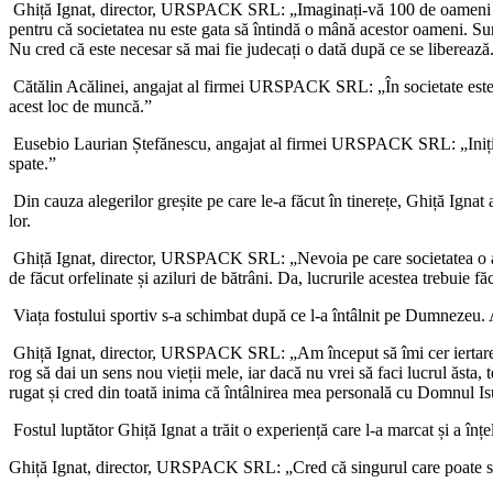
Ghiță Ignat,
director, URSPACK SRL
:
„
Imaginați-vă 100 de oameni c
pentru că societatea nu este gata să întindă o mână acestor oameni. Sunt
Nu cred că este necesar să mai fie judecați o dată după ce se liberează
Cătălin Acălinei, angajat al firmei URSPACK SRL
:
„
În societate est
acest loc de muncă.
”
Eusebio Laurian
Ștefănescu,
angajat al firmei URSPACK SRL
: „
Ini
spate.
”
Din cauza alegerilor greșite pe care le-a făcut în tinerețe, Ghiță Ignat a
lor.
Ghiță Ignat,
director, URSPACK SRL
:
„
Nevoia pe care societatea o a
de făcut orfelinate și aziluri de bătrâni. Da, lucrurile acestea trebuie 
Viața
fostului sportiv
s-a schimbat după ce l-a întâlnit pe Dumnezeu. A
Ghiță Ignat, director, URSPACK SRL
:
„
Am început să îmi cer iertar
rog să dai un sens nou vieții mele, iar dacă nu vrei să faci lucrul ăsta, 
rugat și cred din toată inima că întâlnirea mea personală cu Domnul Isu
Fostul luptător Ghiță Ignat a trăit o experiență care l-a marcat și a î
Ghiță Ignat, director, URSPACK SRL
:
„
Cred că singurul care poate 