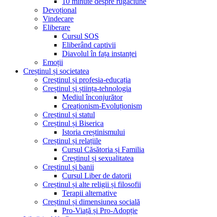
10 minute despre rugăciune
Devoțional
Vindecare
Eliberare
Cursul SOS
Eliberând captivii
Diavolul în fața instanței
Emoții
Creștinul și societatea
Creștinul și profesia-educația
Creștinul și știința-tehnologia
Mediul înconjurător
Creaționism-Evoluționism
Creștinul și statul
Creștinul și Biserica
Istoria creștinismului
Creștinul și relațiile
Cursul Căsătoria și Familia
Creștinul și sexualitatea
Creștinul și banii
Cursul Liber de datorii
Creștinul și alte religii și filosofii
Terapii alternative
Creștinul și dimensiunea socială
Pro-Viață și Pro-Adopție