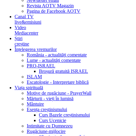
Newsletter email
Revista AOTV Magazin
Pagina de Facebook AOTV
Canal TV
live&emisiuni
Video
Mediacenter
Știri
creștine
Înțelegerea vremurilor
România - actualități comentate
Lume - actualități comentate
PRO-ISRAEL
Broșură gratuită ISRAEL
ISLAM
Escatologie - Interpretare biblică
Viața spirituală
Motive de rugăciune - PrayerWall
Mărturii - vieți în lumină
Mântuire
Esența creștinismului
Curs Bazele creștinismului
Curs Ucenicie
Intimitate cu Dumnezeu
Rugăciune-mijlocire