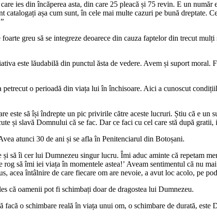
are ies din încăperea asta, din care 25 pleacă și 75 revin. E un număr 
 catalogați așa cum sunt, în cele mai multe cazuri pe bună dreptate. Cei m
.
”
e foarte greu să se integreze deoarece din cauza faptelor din trecut mulți
țiativa este lăudabilă din punctul ăsta de vedere. Avem și suport moral. F
 petrecut o perioadă din viața lui în închisoare. Aici a cunoscut condițiile
re este să își îndrepte un pic privirile către aceste lucruri. Știu că e un 
făcute și slavă Domnului că se fac. Dar ce faci cu cel care stă după gratii
vea atunci 30 de ani și se afla în Penitenciarul din Botoșani.
e și să îi cer lui Dumnezeu singur lucru. Îmi aduc aminte că repetam m
te rog să îmi iei viața în momentele astea!
ʼ
Aveam sentimentul că nu mai a
s, acea întâlnire de care fiecare om are nevoie, a avut loc acolo, pe po
nțeles că oamenii pot fi schimbați doar de dragostea lui Dumnezeu.
să facă o schimbare reală în viața unui om, o schimbare de durată, este