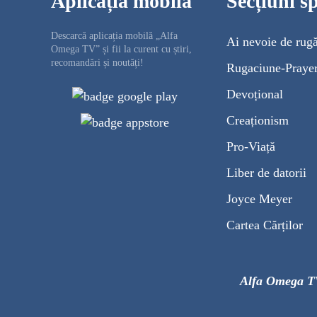
Aplicația mobilă
Secțiuni sp
Descarcă aplicația mobilă „Alfa
Ai nevoie de rug
Omega TV” și fii la curent cu știri,
recomandări și noutăți!
Rugaciune-Praye
Devoțional
Creaționism
Pro-Viață
Liber de datorii
Joyce Meyer
Cartea Cărților
Alfa Omega T