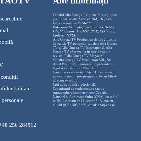
cii AOTV
Alte informații
Canalul Alfa Omega TV poate fi recepționat
scărcabile
gratuit via satelit:
Eutelsat 16A, 16 grade
Est, Frecventa – 12.567 Mhz,
Polarizare
Vertica
lă, Symbol rate - 16.667
anal
ks/s, Modulație: DVB-S2,8PSK, FEC - 3/5,
Codare - MPEG-4
.
Alfa Omega TV Production deține 2 licențe
mobilă
de emisie TV pe satelit: canalele Alfa Omega
TV și Alfa Omega TV Internațional. Alfa
Omega TV editeaza, la fiecare doua luni,
revista: "Alfa Omega TV Magazin".
SC Alfa Omega TV Production SRL, Str
TV
Aurel Pop nr. 8, Timisoara. Reprezentant
legal și asociat unic: Pețan Tudor.
Conducerea societății: Pețan Tudor: director
condiții
general, coodonator programe; Pețan Mirela:
director executiv;
Cod de conduită profesională
nfidențialitate
Organismul de reglementare sau de
supraveghere competent este Consiliul
National al Audiovizualului (CNA), cu sediul
 personale
in Bd. Libertatii nr.14, sector 5, Bucuresti,
tel: 40 (0)21 305 5350, email:
cna@cna.ro
+40 256 284912