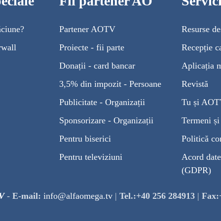
eciale
Fii partener AO
Servi
ăciune?
Partener AOTV
Resurse de
rwall
Proiecte - fii parte
Recepție c
Donații - card bancar
Aplicația 
3,5% din impozit - Persoane
Revistă
Publicitate - Organizații
Tu și AO
Sponsorizare - Organizații
Termeni și 
Pentru biserici
Politică co
Pentru televiziuni
Acord date
(GDPR)
V
-
E-mail:
info@alfaomega.tv
|
Tel.:+40 256 284913
|
Fax: