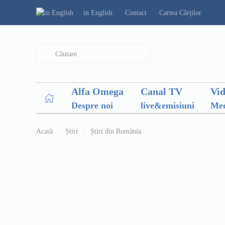
in English
Contact
Cartea Cărților
Type 2 or more characters for results.
Alfa Omega
Canal TV
Vi
Despre noi
live&emisiuni
Med
Acasă
Știri
Știri din România