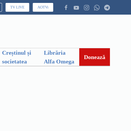
TV LIVE
AOTVi
Creștinul și
Librăria
Donează
societatea
Alfa Omega