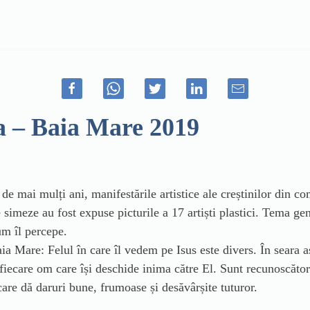
-a – Baia Mare 2019
e mai mulți ani, manifestările artistice ale creștinilor din co
e simeze au fost expuse picturile a 17 artiști plastici. Tema ge
um îl percepe.
a Mare: Felul în care îl vedem pe Isus este divers. În seara as
fiecare om care își deschide inima către El. Sunt recunoscător
are dă daruri bune, frumoase și desăvârșite tuturor.