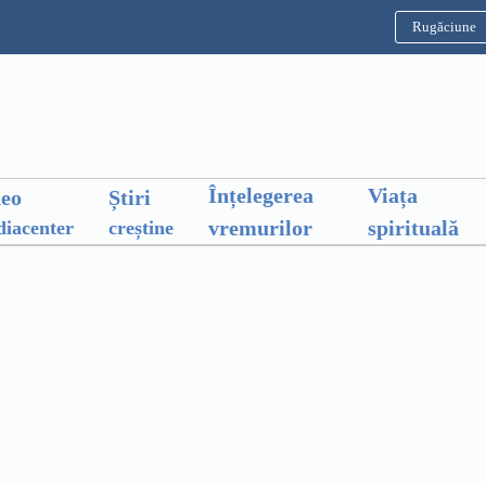
Rugăciune
Înțelegerea
Viața
deo
Știri
vremurilor
spirituală
iacenter
creștine