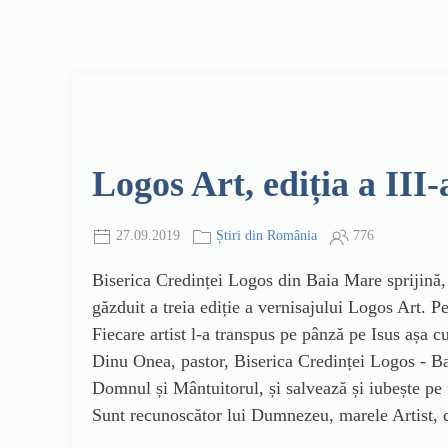
Logos Art, ediția a III
27.09.2019
Știri din România
776
Biserica Credinței Logos din Baia Mare sprijină, d
găzduit a treia ediție a vernisajului Logos Art. P
Fiecare artist l-a transpus pe pânză pe Isus așa c
Dinu Onea, pastor, Biserica Credinței Logos - Bai
Domnul și Mântuitorul, și salvează și iubește pe 
Sunt recunoscător lui Dumnezeu, marele Artist, c