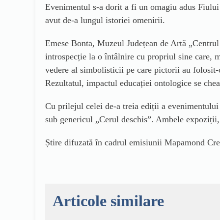
Evenimentul s-a dorit a fi un omagiu adus Fiului 
avut de-a lungul istoriei omenirii.
Emese Bonta, Muzeul Județean de Artă „Centrul Art
introspecție la o întâlnire cu propriul sine care,
vedere al simbolisticii pe care pictorii au folosi
Rezultatul, impactul educației ontologice se che
Cu prilejul celei de-a treia ediții a evenimentulu
sub genericul „Cerul deschis”. Ambele expoziții, 
Știre difuzată în cadrul emisiunii Mapamond Cre
Articole similare