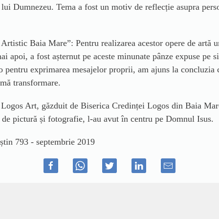
lui Dumnezeu. Tema a fost un motiv de reflecție asupra persona
istic Baia Mare”: Pentru realizarea acestor opere de artă uni
 mai apoi, a fost așternut pe aceste minunate pânze expuse pe s
t-o pentru exprimarea mesajelor proprii, am ajuns la concluzia 
amă transformare.
i Logos Art, găzduit de Biserica Credinței Logos din Baia Mare, 
de pictură și fotografie, l-au avut în centru pe Domnul Isus.
știn 793 - septembrie 2019