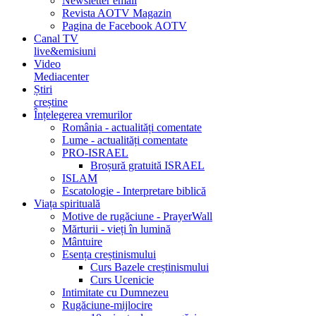
Newsletter email
Revista AOTV Magazin
Pagina de Facebook AOTV
Canal TV
live&emisiuni
Video
Mediacenter
Știri
creștine
Înțelegerea vremurilor
România - actualități comentate
Lume - actualități comentate
PRO-ISRAEL
Broșură gratuită ISRAEL
ISLAM
Escatologie - Interpretare biblică
Viața spirituală
Motive de rugăciune - PrayerWall
Mărturii - vieți în lumină
Mântuire
Esența creștinismului
Curs Bazele creștinismului
Curs Ucenicie
Intimitate cu Dumnezeu
Rugăciune-mijlocire