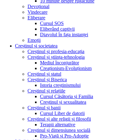
10 minute despre rugăciune
Devoțional
Vindecare
Eliberare
Cursul SOS
Eliberând captivii
Diavolul în fața instanței
Emoții
Creștinul și societatea
Creștinul și profesia-educația
Creștinul și știința-tehnologia
Mediul înconjurător
Creaționism-Evoluționism
Creștinul și statul
Creștinul și Biserica
Istoria creștinismului
Creștinul și relațiile
Cursul Căsătoria și Familia
Creștinul și sexualitatea
Creștinul și banii
Cursul Liber de datorii
Creștinul și alte religii și filosofii
Terapii alternative
Creștinul și dimensiunea socială
Pro-Viață și Pro-Adopție