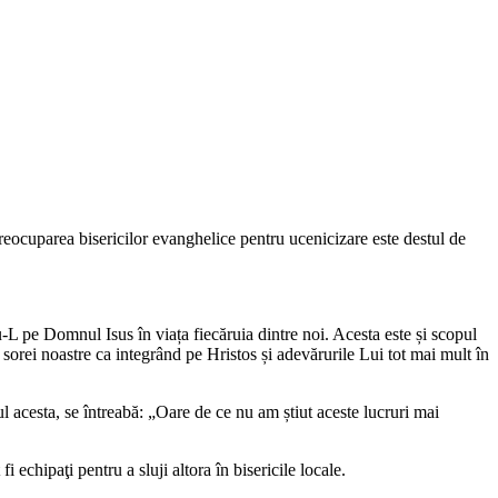
reocuparea bisericilor evanghelice pentru ucenicizare este destul de
-L pe Domnul Isus în viața fiecăruia dintre noi. Acesta este și scopul
rei noastre ca integrând pe Hristos și adevărurile Lui tot mai mult în
l acesta, se întreabă: „Oare de ce nu am știut aceste lucruri mai
i echipaţi pentru a sluji altora în bisericile locale.