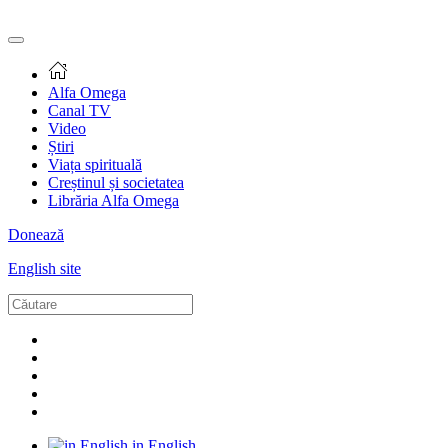
Alfa Omega
Canal TV
Video
Știri
Viața spirituală
Creștinul și societatea
Librăria Alfa Omega
Donează
English site
in English