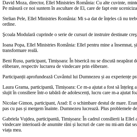
David Moza, director, Ellel Ministries România: Cu alte cuvinte, mintea
Pe măsură ce noi suntem în ascultare de El, care de fapt este uceniciz
Stelian Pele, Ellel Ministries România: Mi s-a dat de înțeles că nu treb
ordine.
Şcoala Modulară cuprinde o serie de cursuri de instruire destinate creşti
Ioana Popa, Ellel Ministries România: Ellel pentru mine a însemnat, și 
transformare reală.
Beni Rusu, participant, Timișoara: În biserică nu se discută neapărat des
eliberare, respectiv lucrarea de vindecare prin eliberare.
Participanții aprofundează Cuvântul lui Dumnezeu și au experiențe pract
Laura Grama, participantă, Timișoara: Ce m-a ajutat a fost să înțeleg a
slujit în consiliere într-o tabără de adolescenți, lucru care m-a ajutat fo
Nicolae Gimon, participant, Arad: E o schimbare destul de mare. Eram 
pas cu pas și mergem înainte. Dumnezeu lucrează. Plus problemele de
Gabriela Vujdea, participantă, Timișoara: În cadrul consilierii la Ell
vindecare interioară de anumite răni și lucruri de care nu mi-am dat se
viața mea.