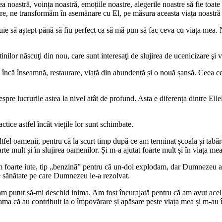
 noastră, voința noastră, emoțiile noastre, alegerile noastre să fie toa
are, ne transformăm în asemănare cu El, pe măsura aceasta viața noastră 
uie să aștept până să fiu perfect ca să mă pun să fac ceva cu viața mea. 
nilor născuţi din nou, care sunt interesaţi de slujirea de ucenicizare şi 
încă înseamnă, restaurare, viață din abundență și o nouă șansă. Ceea ce n
pre lucrurile astea la nivel atât de profund. Asta e diferența dintre Ellel 
ice astfel încât viețile lor sunt schimbate.
ltfel oamenii, pentru că la scurt timp după ce am terminat școala și tabăr
arte mult și în slujirea oamenilor. Și m-a ajutat foarte mult și în viața mea
foarte iute, tip „benzină” pentru că un-doi explodam, dar Dumnezeu a l
 sănătate pe care Dumnezeu le-a rezolvat.
el am putut să-mi deschid inima. Am fost încurajată pentru că am avut ac
ama că au contribuit la o împovărare și apăsare peste viața mea și m-au 