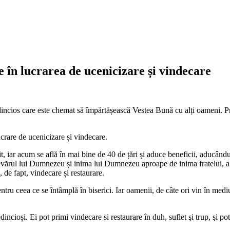
 în lucrarea de ucenicizare și vindecare
edincios care este chemat să împărtășească Vestea Bună cu alți oameni. P
ucrare de ucenicizare și vindecare.
 iar acum se află în mai bine de 40 de țări și aduce beneficii, aducându
vărul lui Dumnezeu și inima lui Dumnezeu aproape de inima fratelui, a so
, de fapt, vindecare și restaurare.
ru ceea ce se întâmplă în biserici. Iar oamenii, de câte ori vin în mediu
ncioși. Ei pot primi vindecare si restaurare în duh, suflet şi trup, şi pot f