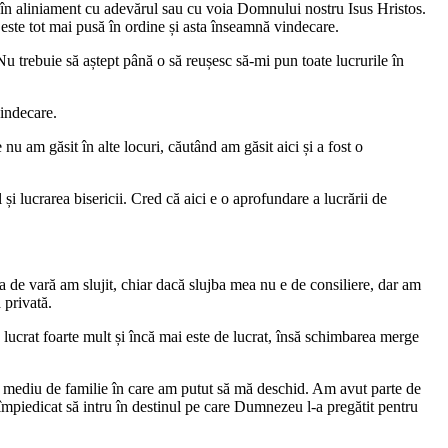
te în aliniament cu adevărul sau cu voia Domnului nostru Isus Hristos.
este tot mai pusă în ordine și asta înseamnă vindecare.
Nu trebuie să aștept până o să reușesc să-mi pun toate lucrurile în
vindecare.
u am găsit în alte locuri, căutând am găsit aici și a fost o
și lucrarea bisericii. Cred că aici e o aprofundare a lucrării de
a de vară am slujit, chiar dacă slujba mea nu e de consiliere, dar am
 privată.
ucrat foarte mult și încă mai este de lucrat, însă schimbarea merge
el mediu de familie în care am putut să mă deschid. Am avut parte de
împiedicat să intru în destinul pe care Dumnezeu l-a pregătit pentru