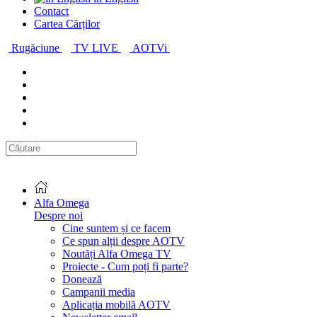
Contact
Cartea Cărților
Rugăciune
TV LIVE
AOTVi
Alfa Omega
Despre noi
Cine suntem și ce facem
Ce spun alții despre AOTV
Noutăți Alfa Omega TV
Proiecte - Cum poți fi parte?
Donează
Campanii media
Aplicația mobilă AOTV