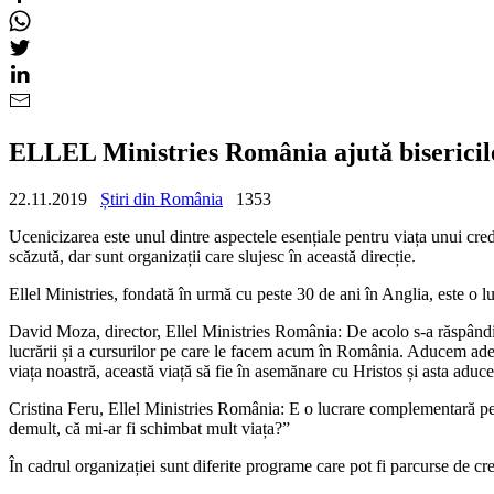
ELLEL Ministries România ajută bisericile
22.11.2019
Știri din România
1353
Ucenicizarea este unul dintre aspectele esențiale pentru viața unui cr
scăzută, dar sunt organizații care slujesc în această direcție.
Ellel Ministries, fondată în urmă cu peste 30 de ani în Anglia, este o l
David Moza, director, Ellel Ministries România: De acolo s-a răspândit,
lucrării și a cursurilor pe care le facem acum în România. Aducem ade
viața noastră, această viață să fie în asemănare cu Hristos și asta aduce
Cristina Feru, Ellel Ministries România: E o lucrare complementară pent
demult, că mi-ar fi schimbat mult viața?”
În cadrul organizației sunt diferite programe care pot fi parcurse de credi