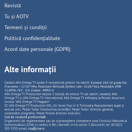
Revistă
Tu și AOTV
Termeni și condiții
Politică confidențialitate
Acord date personale (GDPR)
Alte informații
Canalul Alfa Omega TV poate fi recepționat gratuit via satelit:
Eutelsat 16A, 16 grade Est,
Frecventa – 12.567 Mhz, Polarizare
Vertica
lă, Symbol rate - 16.667 ks/s, Modulație: DVB-
S2,8PSK, FEC - 3/5, Codare - MPEG-4
.
Alfa Omega TV Production deține 2 licențe de emisie TV pe satelit: canalele Alfa
Omega TV și Alfa Omega TV Internațional. Alfa Omega TV editeaza, la fiecare doua luni,
revista: "Alfa Omega TV Magazin".
SC Alfa Omega TV Production SRL, Str Aurel Pop nr. 8, Timisoara. Reprezentant legal și
asociat unic: Pețan Tudor. Conducerea societății: Pețan Tudor: director general,
coodonator programe; Pețan Mirela: director executiv;
Cod de conduită profesională
Organismul de reglementare sau de supraveghere competent este Consiliul National al
Audiovizualului (CNA), cu sediul in Bd. Libertatii nr.14, sector 5, Bucuresti, tel: 40 (0)21
305 5350, email:
cna@cna.ro