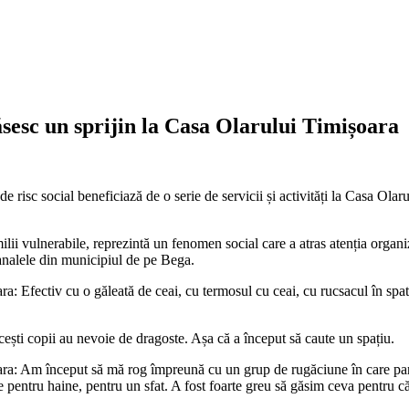
găsesc un sprijin la Casa Olarului Timișoara
ol de risc social beneficiază de o serie de servicii și activități la Casa Ol
în familii vulnerabile, reprezintă un fenomen social care a atras atenția o
canalele din municipiul de pe Bega.
fectiv cu o găleată de ceai, cu termosul cu ceai, cu rucsacul în spate, 
cești copii au nevoie de dragoste. Așa că a început să caute un spațiu.
: Am început să mă rog împreună cu un grup de rugăciune în care part
 pentru haine, pentru un sfat. A fost foarte greu să găsim ceva pentru că