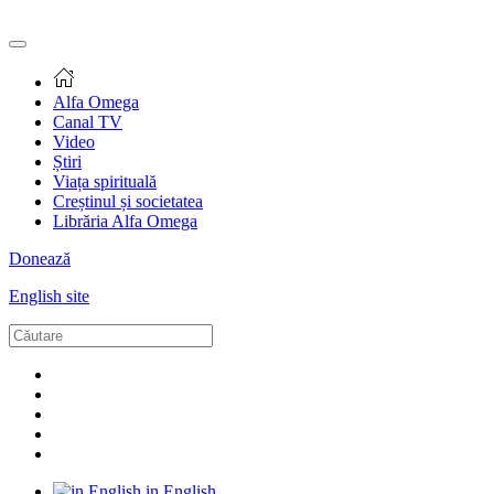
Alfa Omega
Canal TV
Video
Știri
Viața spirituală
Creștinul și societatea
Librăria Alfa Omega
Donează
English site
in English