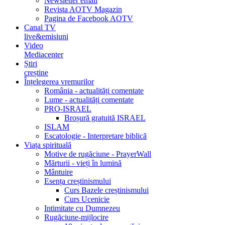
Newsletter email
Revista AOTV Magazin
Pagina de Facebook AOTV
Canal TV
live&emisiuni
Video
Mediacenter
Știri
creștine
Înțelegerea vremurilor
România - actualități comentate
Lume - actualități comentate
PRO-ISRAEL
Broșură gratuită ISRAEL
ISLAM
Escatologie - Interpretare biblică
Viața spirituală
Motive de rugăciune - PrayerWall
Mărturii - vieți în lumină
Mântuire
Esența creștinismului
Curs Bazele creștinismului
Curs Ucenicie
Intimitate cu Dumnezeu
Rugăciune-mijlocire