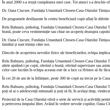
În anul 2000 s-a reușit cumpărarea unei case. Tot atunci s-a deschis 
Dr. Oana Ciucure, Fundația Umanitară Chosen-Casa Olarului Timișoara: Es
De programele desfășurate în centru beneficiază copii aflați în diferite s
Relu Bahnaru, psiholog, Fundația Umanitară Chosen-Casa Olarului Timiș
hrană, poate ceva vestimentație sau chiar un acoperiș deasupra capului, d
Dr. Oana Ciucure, Fundația Umanitară Chosen-Casa Olarului Timișoara: 
familial și sunt trimiși către noi.
Dincolo de acoperirea nevoilor fizice ale beneficiarilor, echipa implic
Relu Bahnaru, psiholog, Fundația Umanitară Chosen-Casa Olarului Timișo
altele ajutând-i pe copii, oferind o hrană, oferind supervizare sau asis
celor care lucrăm în echipa aceasta este de a face ca Hristos să fie făc
În cei 20 de ani de la înființare, peste 300 de copii au trecut pe la Casa
Relu Bahnaru, psiholog, Fundația Umanitară Chosen-Casa Olarului Timișoar
poți să ai o adolescență minunată și poți să fii, în același timp, vindec
Proiectul de la Casa Olarului oferă o serie de servicii și activități pentr
și petrecerea timpului liber. Având în vedere nevoile copiilor, Oana Ci