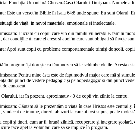
oficial Fundația Umanitară Chosen-Casa Olarului Timișoara. Numele a fost
te un verset în Biblie în Isaia 64:8 unde spune: Eu sunt Olarul, Eu sunt 
ituații de viață, în nevoi materiale, emoționale și intelectuale.
oara: Lucrăm cu copiii care vin din familii vulnerabile, familii monopa
ar condițiile în care ei cresc și apoi în care sunt obligați să învețe sunt
Apoi sunt copii cu probleme comportamentale trimiși de școli, copii ca
ată în program își dorește ca Dumnezeu să le schimbe viețile. Acesta est
ara: Pentru mine ăsta este de fapt motivul major care mă și stimulează 
tență din punct de vedere pedagogic și psihopedagogic și din punct vedere 
ut de cunoscut.
 Olarului, iar în prezent, aproximativ 40 de copii vin zilnic la centru.
a: Căutăm să le prezentăm o viață în care Hristos este central și în care
at, vindecat de traume, dureri, abuzuri la care ai fost supus, poate molestă
u copii și tineri, cum ar fi: hrană zilnică, recuperare și integrare școlară,
ucure face apel la voluntari care să se implice în program.