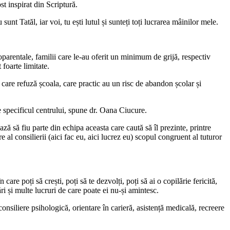
 inspirat din Scriptură.
Tatăl, iar voi, tu ești lutul și sunteți toți lucrarea mâinilor mele.
rentale, familii care le-au oferit un minimum de grijă, respectiv
 foarte limitate.
re refuză școala, care practic au un risc de abandon școlar și
e specificul centrului, spune dr. Oana Ciucure.
să fiu parte din echipa aceasta care caută să îl prezinte, printre
al consilierii (aici fac eu, aici lucrez eu) scopul congruent al tuturor
 poți să crești, poți să te dezvolți, poți să ai o copilărie fericită,
ri și multe lucruri de care poate ei nu-și amintesc.
 consiliere psihologică, orientare în carieră, asistență medicală, recreere