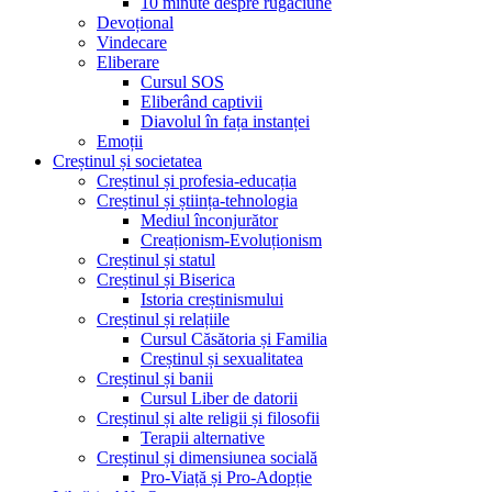
10 minute despre rugăciune
Devoțional
Vindecare
Eliberare
Cursul SOS
Eliberând captivii
Diavolul în fața instanței
Emoții
Creștinul și societatea
Creștinul și profesia-educația
Creștinul și știința-tehnologia
Mediul înconjurător
Creaționism-Evoluționism
Creștinul și statul
Creștinul și Biserica
Istoria creștinismului
Creștinul și relațiile
Cursul Căsătoria și Familia
Creștinul și sexualitatea
Creștinul și banii
Cursul Liber de datorii
Creștinul și alte religii și filosofii
Terapii alternative
Creștinul și dimensiunea socială
Pro-Viață și Pro-Adopție