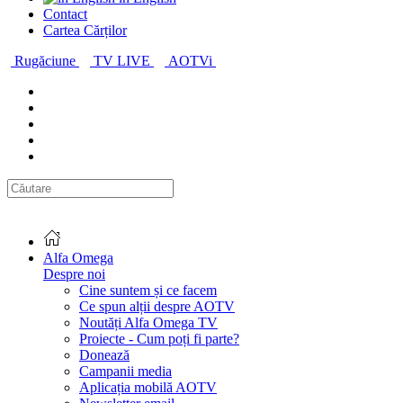
Contact
Cartea Cărților
Rugăciune
TV LIVE
AOTVi
Alfa Omega
Despre noi
Cine suntem și ce facem
Ce spun alții despre AOTV
Noutăți Alfa Omega TV
Proiecte - Cum poți fi parte?
Donează
Campanii media
Aplicația mobilă AOTV