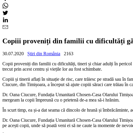
Copiii proveniți din familii cu dificultăți 
30.07.2020
Știri din România
2163
Copii proveniți din familii cu dificultăți, tineri și chiar adulți în peric
trecut prin acest centru și viețile lor au fost schimbate.
Copiii și tinerii aflați în situație de risc, care trăiesc pe stradă sau 
Ciucure, din Timișoara, a început să ajute copiii săraci care trăiau în 
Dr. Oana Ciucure, Fundația Umanitară Chosen-Casa Olarului Timișoara: E
mergeam la copii împreună cu o prietenă de-a mea să-i hrănim.
În scurt timp, ea și-a dat seama că dincolo de hrană și îmbrăcăminte, a
Dr. Oana Ciucure, Fundația Umanitară Chosen-Casa Olarului Timișoara
pe acești copii, unde să poată veni ei să ne caute la momente de nevoie