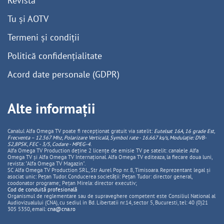
Revistă
Tu și AOTV
Termeni și condiții
Politică confidențialitate
Acord date personale (GDPR)
Alte informații
Canalul Alfa Omega TV poate fi recepționat gratuit via satelit:
Eutelsat 16A, 16 grade Est,
Frecventa – 12.567 Mhz, Polarizare
Vertica
lă, Symbol rate - 16.667 ks/s, Modulație: DVB-
S2,8PSK, FEC - 3/5, Codare - MPEG-4
.
Alfa Omega TV Production deține 2 licențe de emisie TV pe satelit: canalele Alfa
Omega TV și Alfa Omega TV Internațional. Alfa Omega TV editeaza, la fiecare doua luni,
revista: "Alfa Omega TV Magazin".
SC Alfa Omega TV Production SRL, Str Aurel Pop nr. 8, Timisoara. Reprezentant legal și
asociat unic: Pețan Tudor. Conducerea societății: Pețan Tudor: director general,
coodonator programe; Pețan Mirela: director executiv;
Cod de conduită profesională
Organismul de reglementare sau de supraveghere competent este Consiliul National al
Audiovizualului (CNA), cu sediul in Bd. Libertatii nr.14, sector 5, Bucuresti, tel: 40 (0)21
305 5350, email:
cna@cna.ro