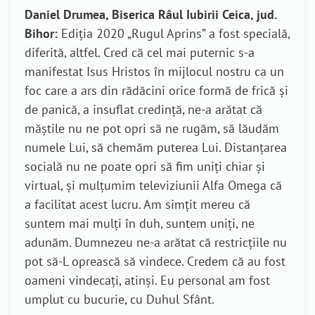
Daniel Drumea, Biserica Râul Iubirii Ceica, jud.
Bihor:
Ediția 2020 „Rugul Aprins” a fost specială,
diferită, altfel. Cred că cel mai puternic s-a
manifestat Isus Hristos în mijlocul nostru ca un
foc care a ars din rădăcini orice formă de frică și
de panică, a insuflat credință, ne-a arătat că
măștile nu ne pot opri să ne rugăm, să lăudăm
numele Lui, să chemăm puterea Lui. Distanțarea
socială nu ne poate opri să fim uniți chiar și
virtual, și mulțumim televiziunii Alfa Omega că
a facilitat acest lucru. Am simțit mereu că
suntem mai mulți în duh, suntem uniți, ne
adunăm. Dumnezeu ne-a arătat că restricțiile nu
pot să-L oprească să vindece. Credem că au fost
oameni vindecați, atinși. Eu personal am fost
umplut cu bucurie, cu Duhul Sfânt.