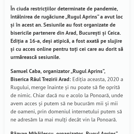
În ciuda restricțiilor determinate de pandemie,
întâlnirea de rugăciune „Rugul Aprins” a avut loc
și în acest an. Sesiunile au fost organizate de
bisericile partenere din Arad, București și Ceica.
Ediția a 16-a, deși atipică, a fost axată pe slujire
și cu acces online pentru toți cei care au dorit să
urmărească sesiunile.
Samuel Caba,
organizator „Rugul Aprins”,
Biserica Râul Trezirii Arad:
Ediția aceasta, 2020 a
Rugului, merge înainte și nu poate să fie oprită
de nimic. Chiar dacă nu e acolo la Ponoară, unde
avem acces și putem să ne bucurăm mii și mii
de oameni, prin domeniul internetului putem să
ne adresăm la mai mulți decât vin la Ponoară.
Răzvan Mihăilescu,
organizator „Rugul Aprins”,