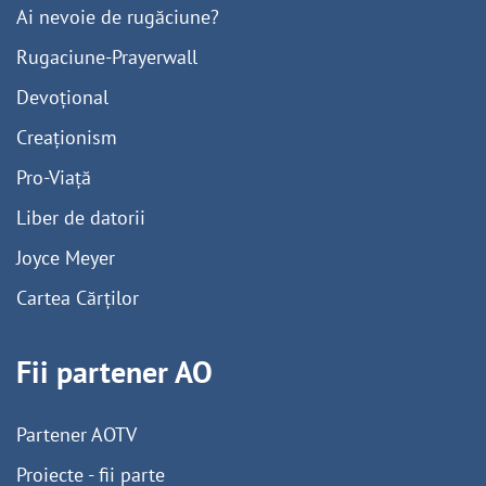
Ai nevoie de rugăciune?
Rugaciune-Prayerwall
Devoțional
Creaționism
Pro-Viață
Liber de datorii
Joyce Meyer
Cartea Cărților
Fii partener AO
Partener AOTV
Proiecte - fii parte