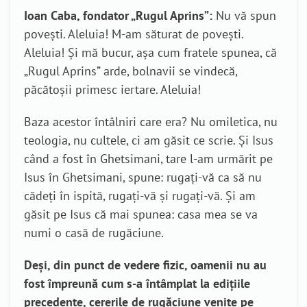
Ioan Caba, fondator „Rugul Aprins”:
Nu vă spun
povești. Aleluia! M-am săturat de povești.
Aleluia! Și mă bucur, așa cum fratele spunea, că
„Rugul Aprins” arde, bolnavii se vindecă,
păcătoșii primesc iertare. Aleluia!
Baza acestor întâlniri care era? Nu omiletica, nu
teologia, nu cultele, ci am găsit ce scrie. Și Isus
când a fost în Ghetsimani, tare l-am urmărit pe
Isus în Ghetsimani, spune: rugați-vă ca să nu
cădeți în ispită, rugați-vă și rugați-vă. Și am
găsit pe Isus că mai spunea: casa mea se va
numi o casă de rugăciune.
Deși, din punct de vedere fizic, oamenii nu au
fost împreună cum s-a întâmplat la edițiile
precedente, cererile de rugăciune venite pe