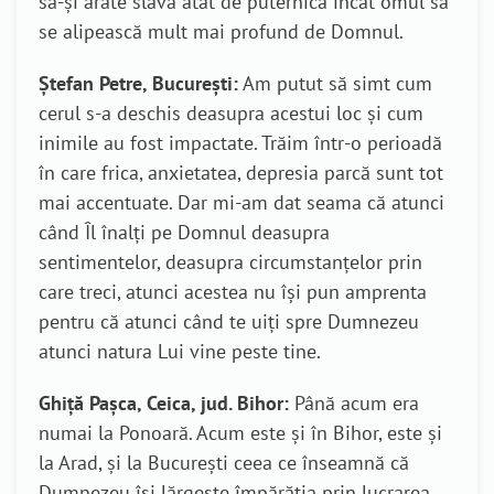
să-și arate slava atât de puternică încât omul să
se alipească mult mai profund de Domnul.
Ștefan Petre, București:
Am putut să simt cum
cerul s-a deschis deasupra acestui loc și cum
inimile au fost impactate. Trăim într-o perioadă
în care frica, anxietatea, depresia parcă sunt tot
mai accentuate. Dar mi-am dat seama că atunci
când Îl înalți pe Domnul deasupra
sentimentelor, deasupra circumstanțelor prin
care treci, atunci acestea nu își pun amprenta
pentru că atunci când te uiți spre Dumnezeu
atunci natura Lui vine peste tine.
Ghiță Pașca, Ceica, jud. Bihor:
Până acum era
numai la Ponoară. Acum este și în Bihor, este și
la Arad, și la București ceea ce înseamnă că
Dumnezeu își lărgește împărăția prin lucrarea