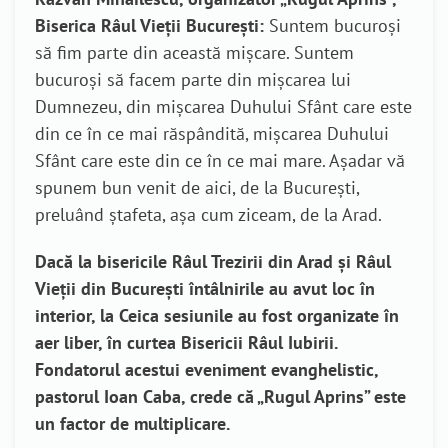
Biserica Râul Vieții București
:
Suntem bucuroși
să fim parte din această mișcare. Suntem
bucuroși să facem parte din mișcarea lui
Dumnezeu, din mișcarea Duhului Sfânt care este
din ce în ce mai răspândită, mișcarea Duhului
Sfânt care este din ce în ce mai mare. Așadar vă
spunem bun venit de aici, de la București,
preluând ștafeta, așa cum ziceam, de la Arad.
Dacă la bisericile
Râul Trezirii din Arad și Râul
Vieții din București întâlnirile au avut loc în
interior, la Ceica sesiunile au fost organizate în
aer liber, în curtea Bisericii Râul Iubirii.
Fondatorul acestui eveniment evanghelistic,
pastorul Ioan Caba, crede că „Rugul Aprins” este
un factor de multiplicare.