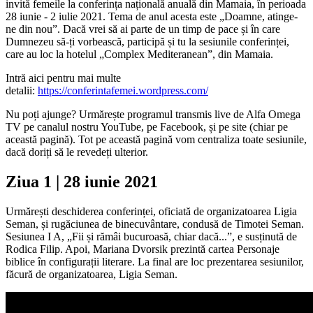
invită femeile la conferința națională anuală din Mamaia, în perioada
28 iunie - 2 iulie 2021. Tema de anul acesta este „Doamne, atinge-
ne din nou”. Dacă vrei să ai parte de un timp de pace și în care
Dumnezeu să-ți vorbească, participă și tu la sesiunile conferinței,
care au loc la hotelul „Complex Mediteranean”, din Mamaia.
Intră aici pentru mai multe
detalii:
https://conferintafemei.wordpress.com/
Nu poți ajunge? Urmărește programul transmis live de Alfa Omega
TV pe canalul nostru YouTube, pe Facebook, și pe site (chiar pe
această pagină). Tot pe această pagină vom centraliza toate sesiunile,
dacă doriți să le revedeți ulterior.
Ziua 1 | 28 iunie 2021
Urmărești deschiderea conferinței, oficiată de organizatoarea Ligia
Seman, și rugăciunea de binecuvântare, condusă de Timotei Seman.
Sesiunea I A, „Fii și rămâi bucuroasă, chiar dacă...”, e susținută de
Rodica Filip. Apoi, Mariana Dvorsik prezintă cartea Personaje
biblice în configurații literare. La final are loc prezentarea sesiunilor,
făcură de organizatoarea, Ligia Seman.