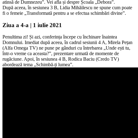
atinsă de Dumnezeu”. Vei afla și despre Școala „Debora”.
După aceea, în sesiunea 3 B, Lidia Mihăilescu ne spune cum poate
fi o femeie „Transformată pentru a se efectua schimbări divine”.
Ziua a 4-a | 1 iulie 2021
Penultima zi! Și azi, conferința începe cu închinare înaintea
Domnului. Imediat după aceea, în cadrul sesiunii 4 A, Mirela Pețan
(Alfa Omega TV) ne pune pe gânduri cu întrebarea „Unde ești tu,
într-o vreme ca aceasta?”, prezentare urmată de momente de
rugăciune. Apoi, în sesiunea 4 B, Rodica Baciu (Credo TV)
abordează tema „Schimbă-ți lumea”.