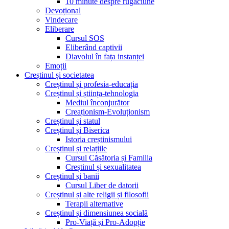
10 minute despre rugăciune
Devoțional
Vindecare
Eliberare
Cursul SOS
Eliberând captivii
Diavolul în fața instanței
Emoții
Creștinul și societatea
Creștinul și profesia-educația
Creștinul și știința-tehnologia
Mediul înconjurător
Creaționism-Evoluționism
Creștinul și statul
Creștinul și Biserica
Istoria creștinismului
Creștinul și relațiile
Cursul Căsătoria și Familia
Creștinul și sexualitatea
Creștinul și banii
Cursul Liber de datorii
Creștinul și alte religii și filosofii
Terapii alternative
Creștinul și dimensiunea socială
Pro-Viață și Pro-Adopție