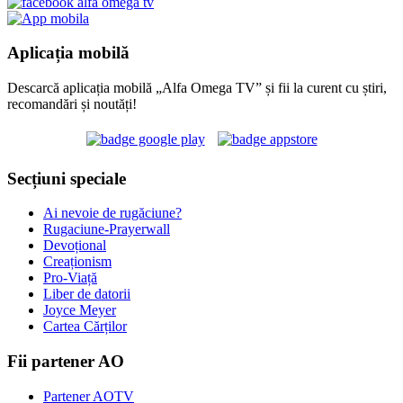
Aplicația mobilă
Descarcă aplicația mobilă „Alfa Omega TV” și fii la curent cu știri,
recomandări și noutăți!
Secțiuni speciale
Ai nevoie de rugăciune?
Rugaciune-Prayerwall
Devoțional
Creaționism
Pro-Viață
Liber de datorii
Joyce Meyer
Cartea Cărților
Fii partener AO
Partener AOTV