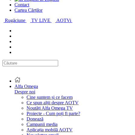
Contact
Cartea Cărților
Rugăciune
TV LIVE
AOTVi
Alfa Omega
Despre noi
Cine suntem și ce facem
Ce spun alții despre AOTV
Noutăți Alfa Omega TV
Proiecte - Cum poți fi parte?
Donează
Campanii media
Aplicația mobilă AOTV