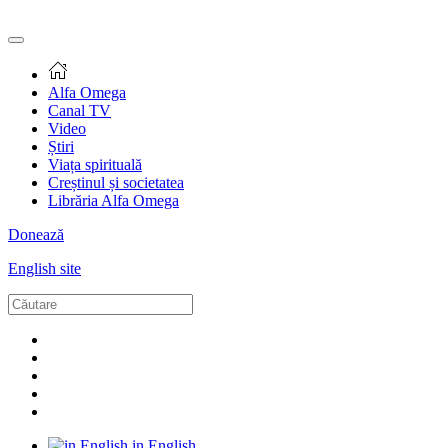
Alfa Omega
Canal TV
Video
Știri
Viața spirituală
Creștinul și societatea
Librăria Alfa Omega
Donează
English site
in English