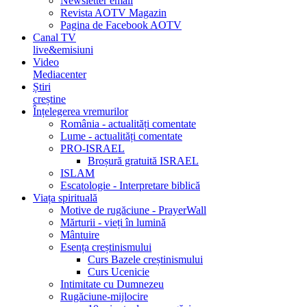
Newsletter email
Revista AOTV Magazin
Pagina de Facebook AOTV
Canal TV
live&emisiuni
Video
Mediacenter
Știri
creștine
Înțelegerea vremurilor
România - actualități comentate
Lume - actualități comentate
PRO-ISRAEL
Broșură gratuită ISRAEL
ISLAM
Escatologie - Interpretare biblică
Viața spirituală
Motive de rugăciune - PrayerWall
Mărturii - vieți în lumină
Mântuire
Esența creștinismului
Curs Bazele creștinismului
Curs Ucenicie
Intimitate cu Dumnezeu
Rugăciune-mijlocire