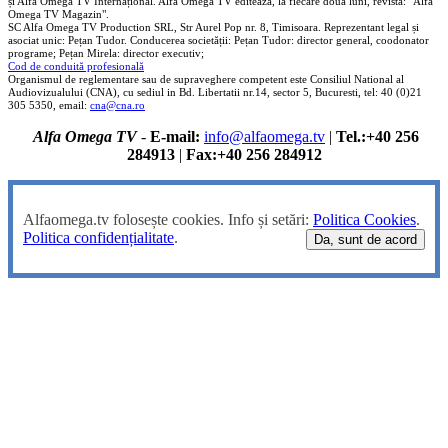
și Alfa Omega TV Internațional. Alfa Omega TV editeaza, la fiecare doua luni, revista: "Alfa
Omega TV Magazin".
SC Alfa Omega TV Production SRL, Str Aurel Pop nr. 8, Timisoara. Reprezentant legal și
asociat unic: Pețan Tudor. Conducerea societății: Pețan Tudor: director general, coodonator
programe; Pețan Mirela: director executiv;
Cod de conduită profesională
Organismul de reglementare sau de supraveghere competent este Consiliul National al
Audiovizualului (CNA), cu sediul in Bd. Libertatii nr.14, sector 5, Bucuresti, tel: 40 (0)21
305 5350, email:
cna@cna.ro
Alfa Omega TV
-
E-mail:
info@alfaomega.tv
|
Tel.:+40 256
284913
|
Fax:+40 256 284912
Alfaomega.tv folosește cookies. Info și setări:
Politica Cookies
.
Politica confidențialitate
.
Da, sunt de acord