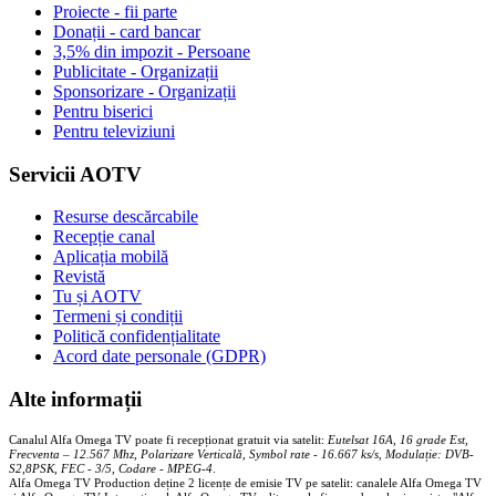
Proiecte - fii parte
Donații - card bancar
3,5% din impozit - Persoane
Publicitate - Organizații
Sponsorizare - Organizații
Pentru biserici
Pentru televiziuni
Servicii AOTV
Resurse descărcabile
Recepție canal
Aplicația mobilă
Revistă
Tu și AOTV
Termeni și condiții
Politică confidențialitate
Acord date personale (GDPR)
Alte informații
Canalul Alfa Omega TV poate fi recepționat gratuit via satelit:
Eutelsat 16A, 16 grade Est,
Frecventa – 12.567 Mhz, Polarizare
Vertica
lă, Symbol rate - 16.667 ks/s, Modulație: DVB-
S2,8PSK, FEC - 3/5, Codare - MPEG-4
.
Alfa Omega TV Production deține 2 licențe de emisie TV pe satelit: canalele Alfa Omega TV