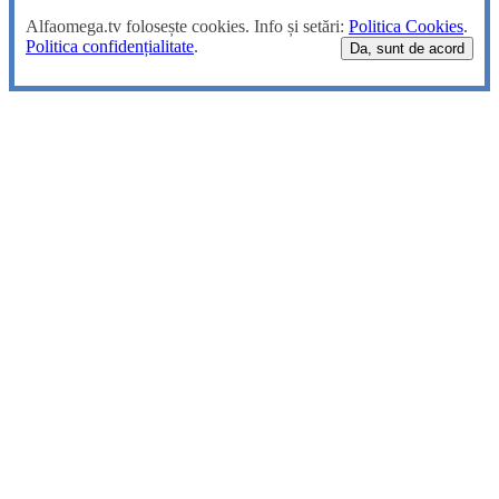
Alfaomega.tv folosește cookies. Info și setări:
Politica Cookies
.
Politica confidențialitate
.
Da, sunt de acord