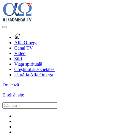
Alfa Omega
Canal TV
Video
Știri
Viața spirituală
Creștinul și societatea
Librăria Alfa Omega
Donează
English site