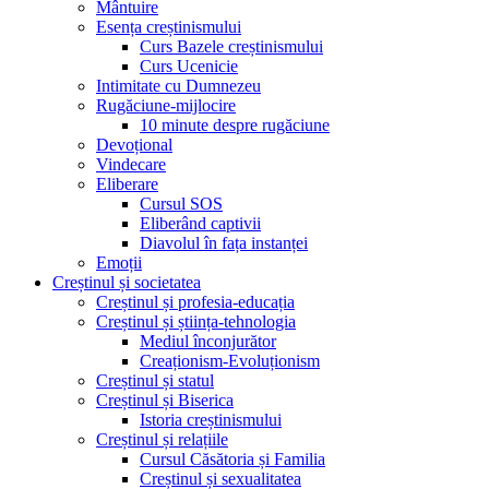
Mântuire
Esența creștinismului
Curs Bazele creștinismului
Curs Ucenicie
Intimitate cu Dumnezeu
Rugăciune-mijlocire
10 minute despre rugăciune
Devoțional
Vindecare
Eliberare
Cursul SOS
Eliberând captivii
Diavolul în fața instanței
Emoții
Creștinul și societatea
Creștinul și profesia-educația
Creștinul și știința-tehnologia
Mediul înconjurător
Creaționism-Evoluționism
Creștinul și statul
Creștinul și Biserica
Istoria creștinismului
Creștinul și relațiile
Cursul Căsătoria și Familia
Creștinul și sexualitatea