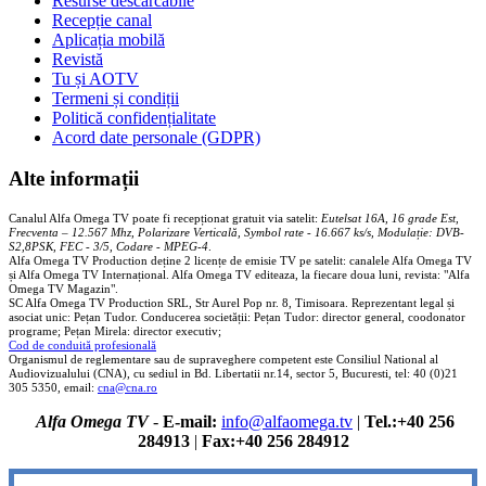
Resurse descărcabile
Recepție canal
Aplicația mobilă
Revistă
Tu și AOTV
Termeni și condiții
Politică confidențialitate
Acord date personale (GDPR)
Alte informații
Canalul Alfa Omega TV poate fi recepționat gratuit via satelit:
Eutelsat 16A, 16 grade Est,
Frecventa – 12.567 Mhz, Polarizare
Vertica
lă, Symbol rate - 16.667 ks/s, Modulație: DVB-
S2,8PSK, FEC - 3/5, Codare - MPEG-4
.
Alfa Omega TV Production deține 2 licențe de emisie TV pe satelit: canalele Alfa Omega TV
și Alfa Omega TV Internațional. Alfa Omega TV editeaza, la fiecare doua luni, revista: "Alfa
Omega TV Magazin".
SC Alfa Omega TV Production SRL, Str Aurel Pop nr. 8, Timisoara. Reprezentant legal și
asociat unic: Pețan Tudor. Conducerea societății: Pețan Tudor: director general, coodonator
programe; Pețan Mirela: director executiv;
Cod de conduită profesională
Organismul de reglementare sau de supraveghere competent este Consiliul National al
Audiovizualului (CNA), cu sediul in Bd. Libertatii nr.14, sector 5, Bucuresti, tel: 40 (0)21
305 5350, email:
cna@cna.ro
Alfa Omega TV
-
E-mail:
info@alfaomega.tv
|
Tel.:+40 256
284913
|
Fax:+40 256 284912