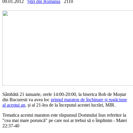
09.01.2012
Știri din România
2110
Sâmbătă 21 ianuarie, orele 14:00-20:00, la biserica Bob de Muștar
din Bucuresti va avea loc
primul maraton de închinare și rugăciune
al acestui an
, și al 21-lea de la începutul acestei lucrări, MIR.
Tematica acestui maraton este răspunsul Domnului Isus referitor la
"cea mai mare poruncă" pe care noi ar trebui să o împlinim - Matei
22:37-40