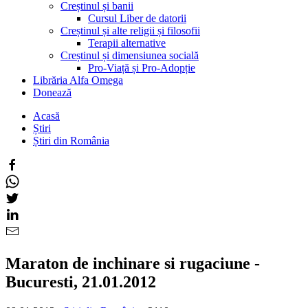
Creștinul și banii
Cursul Liber de datorii
Creștinul și alte religii și filosofii
Terapii alternative
Creștinul și dimensiunea socială
Pro-Viață și Pro-Adopție
Librăria Alfa Omega
Donează
Acasă
Știri
Știri din România
Maraton de inchinare si rugaciune -
Bucuresti, 21.01.2012