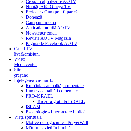
Ce spun alții despre AOTV
Noutăți Alfa Omega TV
Proiecte - Cum poți fi parte?
Donează
Campanii media
Aplicația mobilă AOTV
Newsletter email
Revista AOTV Magazin
Pagina de Facebook AOTV
Canal TV
live&emisiuni
Video
Mediacenter
Știri
creștine
Înțelegerea vremurilor
România - actualități comentate
Lume - actualități comentate
PRO-ISRAEL
Broșură gratuită ISRAEL
ISLAM
Escatologie - Interpretare biblică
Viața spirituală
Motive de rugăciune - PrayerWall
Mărturii - vieți în lumină