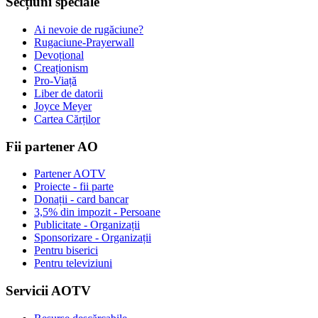
Secțiuni speciale
Ai nevoie de rugăciune?
Rugaciune-Prayerwall
Devoțional
Creaționism
Pro-Viață
Liber de datorii
Joyce Meyer
Cartea Cărților
Fii partener AO
Partener AOTV
Proiecte - fii parte
Donații - card bancar
3,5% din impozit - Persoane
Publicitate - Organizații
Sponsorizare - Organizații
Pentru biserici
Pentru televiziuni
Servicii AOTV