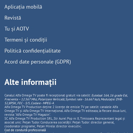
Aplicația mobilă
Revistă
Tu și AOTV
Termeni și condiții
Politică confidențialitate
Acord date personale (GDPR)
Alte informații
Canalul Alfa Omega TV poate fi recepționat gratuit via satelit:
Eutelsat 16A, 16 grade Est,
Frecventa – 12.567 Mhz, Polarizare
Vertica
lă, Symbol rate - 16.667 ks/s, Modulație: DVB-
S2,8PSK, FEC - 3/5, Codare - MPEG-4
.
Alfa Omega TV Production deține 2 licențe de emisie TV pe satelit: canalele Alfa
Omega TV și Alfa Omega TV Internațional. Alfa Omega TV editeaza, la fiecare doua luni,
revista: "Alfa Omega TV Magazin".
SC Alfa Omega TV Production SRL, Str Aurel Pop nr. 8, Timisoara. Reprezentant legal și
asociat unic: Pețan Tudor. Conducerea societății: Pețan Tudor: director general,
coodonator programe; Pețan Mirela: director executiv;
Cod de conduită profesională