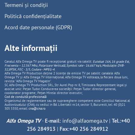
Termeni și condiții
Politică confidențialitate
Acord date personale (GDPR)
Alte informații
Canalul Alfa Omega TV poate fi recepționat gratuit via satelit:
Eutelsat 16A, 16 grade Est,
Frecventa – 12.567 Mhz, Polarizare
Vertica
lă, Symbol rate - 16.667 ks/s, Modulație: DVB-
S2,8PSK, FEC - 3/5, Codare - MPEG-4
.
Alfa Omega TV Production deține 2 licențe de emisie TV pe satelit: canalele Alfa
Omega TV și Alfa Omega TV Internațional. Alfa Omega TV editeaza, la fiecare doua luni,
revista: "Alfa Omega TV Magazin".
SC Alfa Omega TV Production SRL, Str Aurel Pop nr. 8, Timisoara. Reprezentant legal și
asociat unic: Pețan Tudor. Conducerea societății: Pețan Tudor: director general,
coodonator programe; Pețan Mirela: director executiv;
Cod de conduită profesională
Organismul de reglementare sau de supraveghere competent este Consiliul National al
Audiovizualului (CNA), cu sediul in Bd. Libertatii nr.14, sector 5, Bucuresti, tel: 40 (0)21
305 5350, email:
cna@cna.ro
Alfa Omega TV
-
E-mail:
info@alfaomega.tv
|
Tel.:+40
256 284913
|
Fax:+40 256 284912