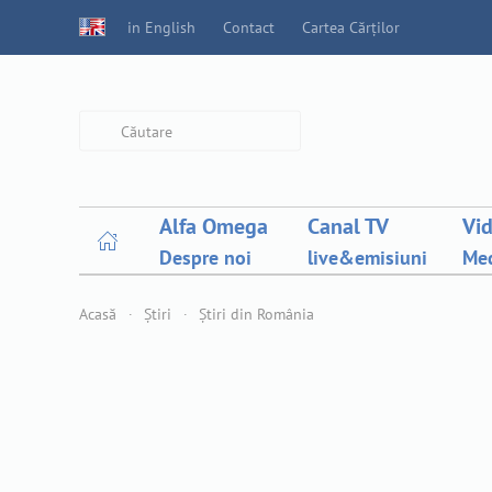
in English
Contact
Cartea Cărților
Type 2 or more characters for
results.
Alfa Omega
Canal TV
Vi
Despre noi
live&emisiuni
Med
Acasă
Știri
Știri din România