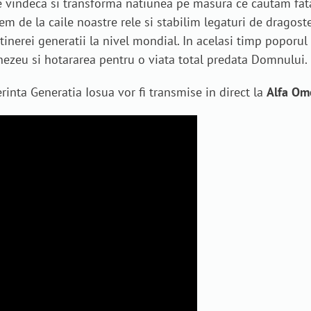
vindeca si transforma natiunea pe masura ce cautam fata
em de la caile noastre rele si stabilim legaturi de dragoste
a tinerei generatii la nivel mondial. In acelasi timp popor
ezeu si hotararea pentru o viata total predata Domnului.
inta Generatia Iosua vor fi transmise in direct la
Alfa Om