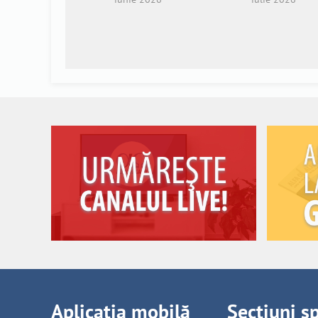
Aplicația mobilă
Secțiuni s