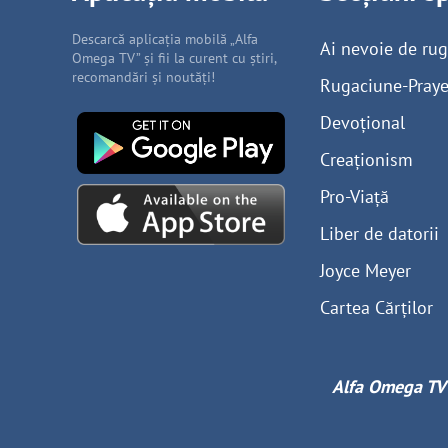
Descarcă aplicația mobilă „Alfa
Ai nevoie de ru
Omega TV” și fii la curent cu știri,
recomandări și noutăți!
Rugaciune-Praye
Devoțional
Creaționism
Pro-Viață
Liber de datorii
Joyce Meyer
Cartea Cărților
Alfa Omega TV