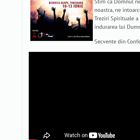
Stim ca Domnul ne 
noastra, ne intoarc
Treziri Spirituale 
indurarea lui Dumn
Secvente din Confer