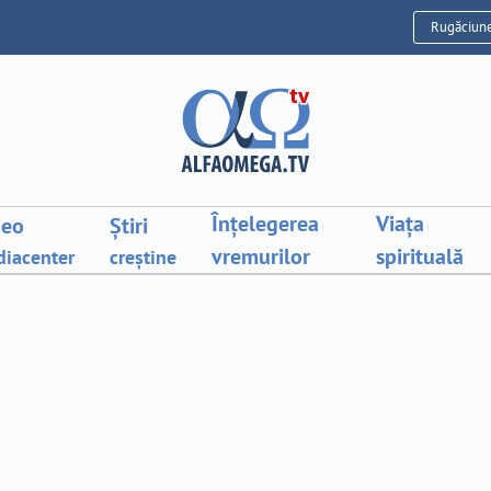
Rugăciun
Înțelegerea
Viața
deo
Știri
vremurilor
spirituală
iacenter
creștine