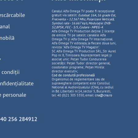
Canalul Alfa Omega TV poate fi recepționat
escărcabile
gratuit via satelit:
Eutelsat 16A, 16 grade Est,
Frecventa – 12.567 Mhz, Polarizare
Vertica
lă,
Symbol rate - 16.667 ks/s, Modulație: DVB-
anal
S2,8PSK, FEC - 3/5, Codare - MPEG-4
.
Alfa Omega TV Production deține 2 licențe
de emisie TV pe satelit: canalele Alfa
mobilă
Omega TV și Alfa Omega TV Internațional.
Alfa Omega TV editeaza, la fiecare doua luni,
revista: "Alfa Omega TV Magazin".
SC Alfa Omega TV Production SRL, Str Aurel
Pop nr. 8, Timisoara. Reprezentant legal și
V
asociat unic: Pețan Tudor. Conducerea
societății: Pețan Tudor: director general,
coodonator programe; Pețan Mirela:
 condiții
director executiv;
Cod de conduită profesională
Organismul de reglementare sau de
nfidențialitate
supraveghere competent este Consiliul
National al Audiovizualului (CNA), cu sediul
in Bd. Libertatii nr.14, sector 5, Bucuresti,
e personale
tel: 40 (0)21 305 5350, email:
cna@cna.ro
+40 256 284912