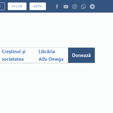
e
TV LIVE
AOTVi
Creștinul și
Librăria
Donează
societatea
Alfa Omega