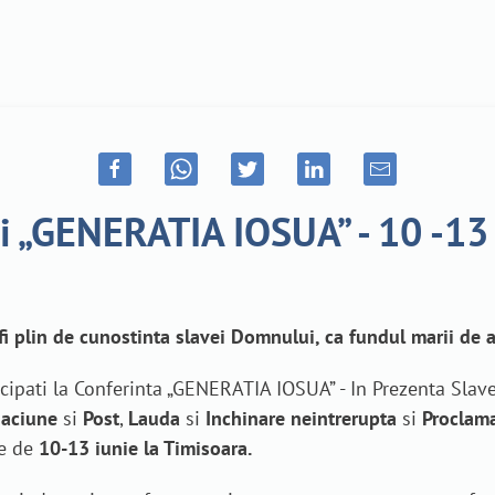
ri „GENERATIA IOSUA” - 10 -13
fi plin de cunostinta slavei Domnului, ca fundul marii de a
cipati la Conferinta „GENERATIA IOSUA” - In Prezenta Slave
aciune
si
Post
,
Lauda
si
Inchinare
neintrerupta
si
Proclama
le de
10-13 iunie la Timisoara.