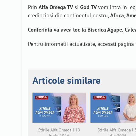
Prin
Alfa Omega TV
si
God TV
vom intra in leg
credinciosi din continentul nostru,
Africa
,
Ame
Conferinta va avea loc la Biserica Agape, Cale
Pentru informatii actualizate, accesati pagina
Articole similare
Știrile Alfa Omega l 19
Știrile Alfa Omega l 
iunie 2026
iulie 2026