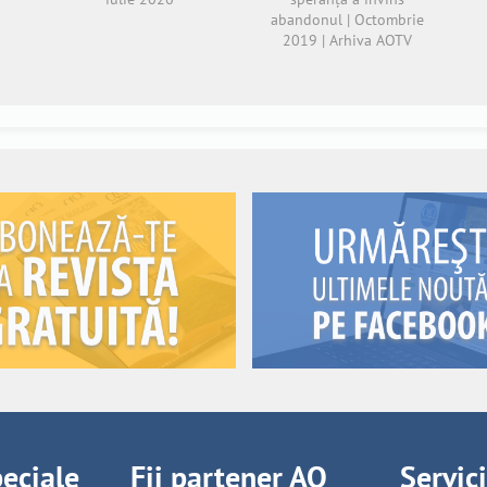
abandonul | Octombrie
2019 | Arhiva AOTV
peciale
Fii partener AO
Servic