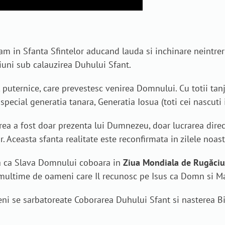
m in Sfanta Sfintelor aducand lauda si inchinare neintrer
uni sub calauzirea Duhului Sfant.
, puternice, care prevestesc venirea Domnului. Cu totii ta
in special generatia tanara, Generatia Iosua (toti cei nascut
zirea a fost doar prezenta lui Dumnezeu, doar lucrarea direc
. Aceasta sfanta realitate este reconfirmata in zilele noast
a ca Slava Domnului coboara in
Ziua Mondiala de Rugăci
 multime de oameni care Il recunosc pe Isus ca Domn si Ma
ni se sarbatoreate Coborarea Duhului Sfant si nasterea Bi