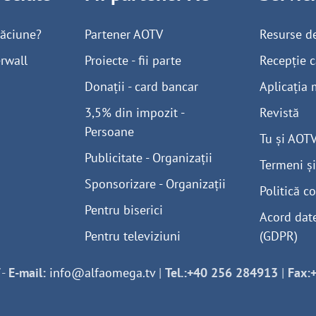
găciune?
Partener AOTV
Resurse d
rwall
Proiecte - fii parte
Recepție c
Donații - card bancar
Aplicația 
3,5% din impozit -
Revistă
Persoane
Tu și AOT
Publicitate - Organizații
Termeni și
Sponsorizare - Organizații
Politică co
Pentru biserici
Acord dat
Pentru televiziuni
(GDPR)
-
E-mail:
info@alfaomega.tv
|
Tel.:+40 256 284913
|
Fax: