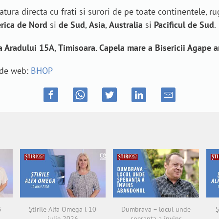
atura directa cu frati si surori de pe toate continentele, r
rica de Nord
si
de Sud
,
Asia
,
Australia
si
Pacificul de Sud
.
a Aradului 15A, Timisoara. Capela mare a Bisericii Agape a
 de web:
BHOP
3
Știrile Alfa Omega l 10
Dumbrava – locul unde
Ș
iulie 2026
speranța a învins