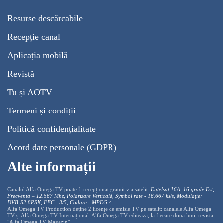
Resurse descărcabile
Recepție canal
Aplicația mobilă
Revistă
Tu și AOTV
Termeni și condiții
Politică confidențialitate
Acord date personale (GDPR)
Alte informații
Canalul Alfa Omega TV poate fi recepționat gratuit via satelit:
Eutelsat 16A, 16 grade Est,
Frecventa – 12.567 Mhz, Polarizare
Vertica
lă, Symbol rate - 16.667 ks/s, Modulație:
DVB-S2,8PSK, FEC - 3/5, Codare - MPEG-4
.
Alfa Omega TV Production deține 2 licențe de emisie TV pe satelit: canalele Alfa Omega
TV și Alfa Omega TV Internațional. Alfa Omega TV editeaza, la fiecare doua luni, revista:
"Alfa Omega TV Magazin".