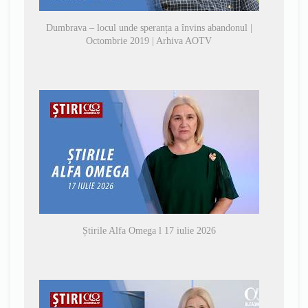
Dumbrava – locul unde speranța a învins abandonul |
Octombrie 2019 | Arhiva AOTV
Știrile Alfa Omega l 17 iulie 2026