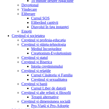
10 minute despre rugăciune
Devoțional
Vindecare
Eliberare
Cursul SOS
Eliberând captivii
Diavolul în fața instanței
Emoții
Creștinul și societatea
Creștinul și profesia-educația
Creștinul și știința-tehnologia
Mediul înconjurător
Creaționism-Evoluționism
Creștinul și statul
Creștinul și Biserica
Istoria creștinismului
Creștinul și relațiile
Cursul Căsătoria și Familia
Creștinul și sexualitatea
Creștinul și banii
Cursul Liber de datorii
Creștinul și alte religii și filosofii
Terapii alternative
Creștinul și dimensiunea socială
Pro-Viață și Pro-Adopție