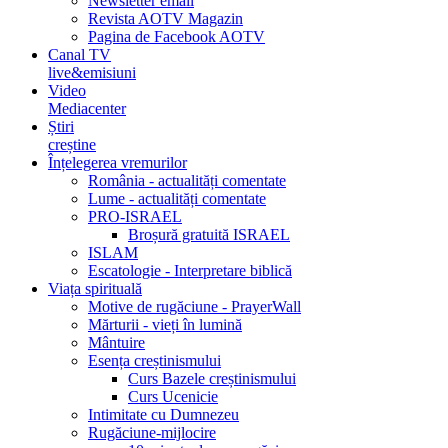
Newsletter email
Revista AOTV Magazin
Pagina de Facebook AOTV
Canal TV
live&emisiuni
Video
Mediacenter
Știri
creștine
Înțelegerea vremurilor
România - actualități comentate
Lume - actualități comentate
PRO-ISRAEL
Broșură gratuită ISRAEL
ISLAM
Escatologie - Interpretare biblică
Viața spirituală
Motive de rugăciune - PrayerWall
Mărturii - vieți în lumină
Mântuire
Esența creștinismului
Curs Bazele creștinismului
Curs Ucenicie
Intimitate cu Dumnezeu
Rugăciune-mijlocire