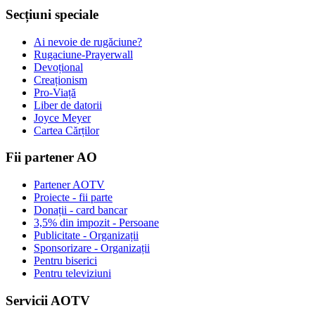
Secțiuni speciale
Ai nevoie de rugăciune?
Rugaciune-Prayerwall
Devoțional
Creaționism
Pro-Viață
Liber de datorii
Joyce Meyer
Cartea Cărților
Fii partener AO
Partener AOTV
Proiecte - fii parte
Donații - card bancar
3,5% din impozit - Persoane
Publicitate - Organizații
Sponsorizare - Organizații
Pentru biserici
Pentru televiziuni
Servicii AOTV