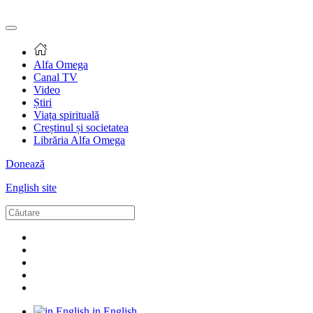
Alfa Omega
Canal TV
Video
Știri
Viața spirituală
Creștinul și societatea
Librăria Alfa Omega
Donează
English site
in English