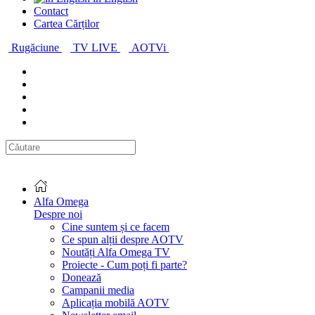
Contact
Cartea Cărților
Rugăciune
TV LIVE
AOTVi
Alfa Omega
Despre noi
Cine suntem și ce facem
Ce spun alții despre AOTV
Noutăți Alfa Omega TV
Proiecte - Cum poți fi parte?
Donează
Campanii media
Aplicația mobilă AOTV