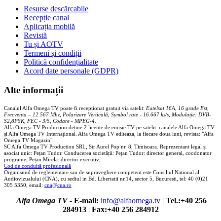
Resurse descărcabile
Recepție canal
Aplicația mobilă
Revistă
Tu și AOTV
Termeni și condiții
Politică confidențialitate
Acord date personale (GDPR)
Alte informații
Canalul Alfa Omega TV poate fi recepționat gratuit via satelit:
Eutelsat 16A, 16 grade Est,
Frecventa – 12.567 Mhz, Polarizare
Vertica
lă, Symbol rate - 16.667 ks/s, Modulație: DVB-
S2,8PSK, FEC - 3/5, Codare - MPEG-4
.
Alfa Omega TV Production deține 2 licențe de emisie TV pe satelit: canalele Alfa Omega TV
și Alfa Omega TV Internațional. Alfa Omega TV editeaza, la fiecare doua luni, revista: "Alfa
Omega TV Magazin".
SC Alfa Omega TV Production SRL, Str Aurel Pop nr. 8, Timisoara. Reprezentant legal și
asociat unic: Pețan Tudor. Conducerea societății: Pețan Tudor: director general, coodonator
programe; Pețan Mirela: director executiv;
Cod de conduită profesională
Organismul de reglementare sau de supraveghere competent este Consiliul National al
Audiovizualului (CNA), cu sediul in Bd. Libertatii nr.14, sector 5, Bucuresti, tel: 40 (0)21
305 5350, email:
cna@cna.ro
Alfa Omega TV
-
E-mail:
info@alfaomega.tv
|
Tel.:+40 256
284913
|
Fax:+40 256 284912