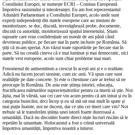
Consiliului Europei, se numește ECRI – Comisia Europeană
împotriva rasismului și inteoleranței. Eu am fost reprezentantul
Adunării Parlamentare a Consiliului Europei, acolo unde sunt
experți independenți din statele europene care au misiuni de
monitorizare, se duc, discută, investighează probe, documente,
discută cu autorități, monitorizează spațiul internetului. Știam
rapoarte care erau confidențiale un număr de ani până când
deveneau publice, pe fiecare stat în parte inclusiv pe România. Să
știți că m-am speriat. Am văzut toate raportările pe fiecare stat în
parte. Să nu creadă cineva că e mai luminat și mai democratic, nici
statele vest europene, acolo sunt chiar probleme mai mari.
Fenomenul de antisemitism a crescut în acești ani și e o realitate.
Adică nu facem jocuri sioniste, cum zic unii. Vă spun care sunt
realitățile pe date concrete. Și este o chestiune care ar trebui să ne
preocupe în România. De asta este știința istoriei, educația,
fructificarea mărturiilor supraviețuitorilor pentru ca tinerii să știe. Noi
ăștia, mai în vârstă, sau cei care vin acum pentru că am intrat și eu în
categoria bunicilor, deci încep și eu să mă uit mai mult în spate și
mai puțin înainte, noi ne ducem, dar ce știu cei tineri care vin? Noi
trebuie să le transferăm știința unei istorii foarte dureroasă a
umanității. Dacă nu discutăm foarte direct niște lucruri riscăm să le
repetăm în umanitate. Holocaustul a fost o crimă universală
împotriva umanității, împotriva noastră a tuturor.