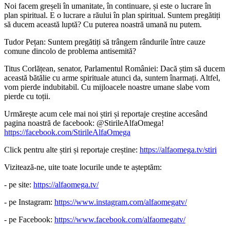
Noi facem greșeli în umanitate, în continuare, și este o lucrare în
plan spiritual. E o lucrare a răului în plan spiritual. Suntem pregătiți
să ducem această luptă? Cu puterea noastră umană nu putem.
Tudor Pețan: Suntem pregătiți să trângem rândurile între cauze
comune dincolo de problema antisemită?
Titus Corlățean, senator, Parlamentul României: Dacă știm să ducem
această bătălie cu arme spirituale atunci da, suntem înarmați. Altfel,
vom pierde indubitabil. Cu mijloacele noastre umane slabe vom
pierde cu toții.
Urmărește acum cele mai noi știri și reportaje creștine accesând
pagina noastră de facebook: @StirileAlfaOmega!
https://facebook.com/StirileAlfaOmega
Click pentru alte știri și reportaje creștine:
https://alfaomega.tv/stiri
Vizitează-ne, uite toate locurile unde te așteptăm:
- pe site:
https://alfaomega.tv/
- pe Instagram:
https://www.instagram.com/alfaomegatv/
- pe Facebook:
https://www.facebook.com/alfaomegatv/