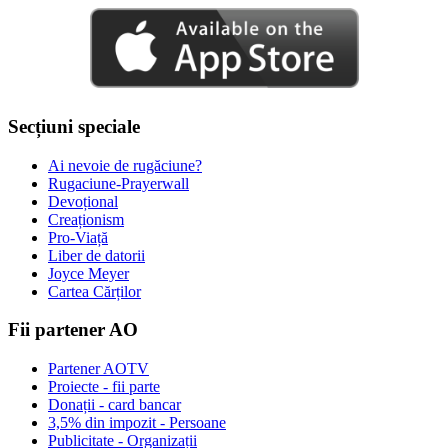
Secțiuni speciale
Ai nevoie de rugăciune?
Rugaciune-Prayerwall
Devoțional
Creaționism
Pro-Viață
Liber de datorii
Joyce Meyer
Cartea Cărților
Fii partener AO
Partener AOTV
Proiecte - fii parte
Donații - card bancar
3,5% din impozit - Persoane
Publicitate - Organizații