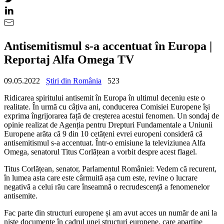
Antisemitismul s-a accentuat în Europa |
Reportaj Alfa Omega TV
09.05.2022
Știri din România
523
Ridicarea spiritului antisemit în Europa în ultimul deceniu este o
realitate. În urmă cu câțiva ani, conducerea Comisiei Europene își
exprima îngrijorarea față de creșterea acestui fenomen. Un sondaj de
opinie realizat de Agenția pentru Drepturi Fundamentale a Uniunii
Europene arăta că 9 din 10 cetățeni evrei europeni consideră că
antisemitismul s-a accentuat. Într-o emisiune la televiziunea Alfa
Omega, senatorul Titus Corlățean a vorbit despre acest flagel.
Titus Corlățean, senator, Parlamentul României: Vedem că recurent,
în lumea asta care este cârmuită așa cum este, revine o lucrare
negativă a celui rău care înseamnă o recrudescență a fenomenelor
antisemite.
Fac parte din structuri europene și am avut acces un număr de ani la
niște documente în cadrul unei structuri europene, care aparține