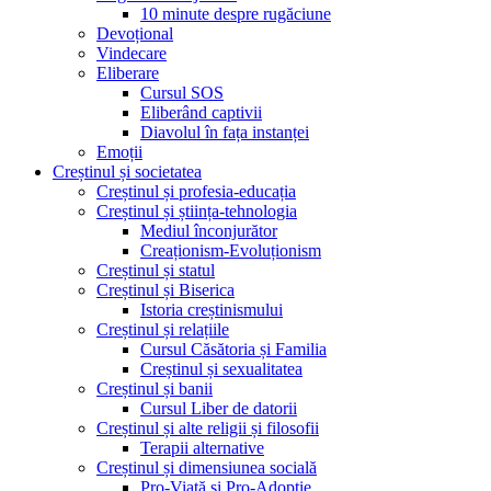
10 minute despre rugăciune
Devoțional
Vindecare
Eliberare
Cursul SOS
Eliberând captivii
Diavolul în fața instanței
Emoții
Creștinul și societatea
Creștinul și profesia-educația
Creștinul și știința-tehnologia
Mediul înconjurător
Creaționism-Evoluționism
Creștinul și statul
Creștinul și Biserica
Istoria creștinismului
Creștinul și relațiile
Cursul Căsătoria și Familia
Creștinul și sexualitatea
Creștinul și banii
Cursul Liber de datorii
Creștinul și alte religii și filosofii
Terapii alternative
Creștinul și dimensiunea socială
Pro-Viață și Pro-Adopție