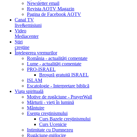
Newsletter email
Revista AOTV Magazin
Pagina de Facebook AOTV
Canal TV
live&emisiuni
Video
Mediacenter
Știri
creștine
Înțelegerea vremurilor
România - actualități comentate
Lume - actualități comentate
PRO-ISRAEL
Broșură gratuită ISRAEL
ISLAM
Escatologie - Interpretare biblică
Viața spirituală
Motive de rugăciune - PrayerWall
Mărturii - vieți în lumină
Mântuire
Esența creștinismului
Curs Bazele creștinismului
Curs Ucenicie
Intimitate cu Dumnezeu
Rugăciune-mijlocire