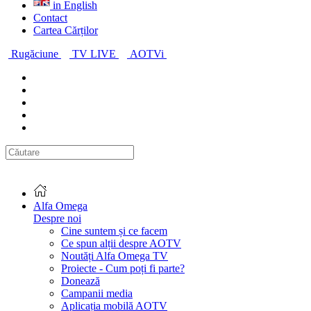
in English
Contact
Cartea Cărților
Rugăciune
TV LIVE
AOTVi
Alfa Omega
Despre noi
Cine suntem și ce facem
Ce spun alții despre AOTV
Noutăți Alfa Omega TV
Proiecte - Cum poți fi parte?
Donează
Campanii media
Aplicația mobilă AOTV