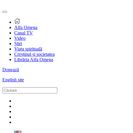
Alfa Omega
Canal TV
Video
Știri
Viața spirituală
Creștinul și societatea
Librăria Alfa Omega
Donează
English site