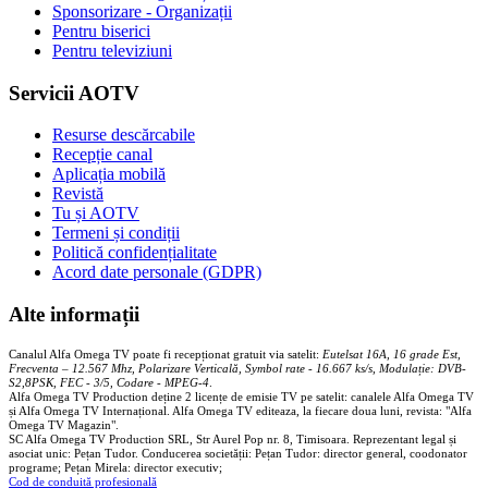
Sponsorizare - Organizații
Pentru biserici
Pentru televiziuni
Servicii AOTV
Resurse descărcabile
Recepție canal
Aplicația mobilă
Revistă
Tu și AOTV
Termeni și condiții
Politică confidențialitate
Acord date personale (GDPR)
Alte informații
Canalul Alfa Omega TV poate fi recepționat gratuit via satelit:
Eutelsat 16A, 16 grade Est,
Frecventa – 12.567 Mhz, Polarizare
Vertica
lă, Symbol rate - 16.667 ks/s, Modulație: DVB-
S2,8PSK, FEC - 3/5, Codare - MPEG-4
.
Alfa Omega TV Production deține 2 licențe de emisie TV pe satelit: canalele Alfa Omega TV
și Alfa Omega TV Internațional. Alfa Omega TV editeaza, la fiecare doua luni, revista: "Alfa
Omega TV Magazin".
SC Alfa Omega TV Production SRL, Str Aurel Pop nr. 8, Timisoara. Reprezentant legal și
asociat unic: Pețan Tudor. Conducerea societății: Pețan Tudor: director general, coodonator
programe; Pețan Mirela: director executiv;
Cod de conduită profesională