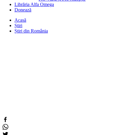
Librăria Alfa Omega
Donează
Acasă
Știri
Știri din România