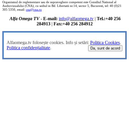
Organismul de reglementare sau de supraveghere competent este Consiliul National al
Audiovizualului (CNA), cu sediul in Bd. Libertatii nr.14, sector 5, Bucuresti, tel: 40 (0)21
305 5350, email:
cna@cna.ro
Alfa Omega TV
-
E-mail:
info@alfaomega.tv
|
Tel.:+40 256
284913
|
Fax:+40 256 284912
Alfaomega.tv folosește cookies. Info și setări:
Politica Cookies
.
Politica confidențialitate
.
Da, sunt de acord