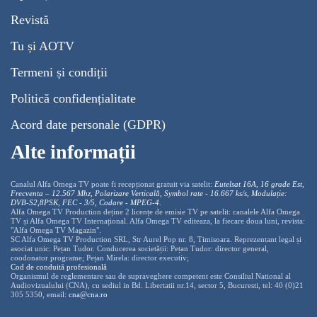
Revistă
Tu și AOTV
Termeni și condiții
Politică confidențialitate
Acord date personale (GDPR)
Alte informații
Canalul Alfa Omega TV poate fi recepționat gratuit via satelit:
Eutelsat 16A, 16 grade Est,
Frecventa – 12.567 Mhz, Polarizare
Vertica
lă, Symbol rate - 16.667 ks/s, Modulație:
DVB-S2,8PSK, FEC - 3/5, Codare - MPEG-4
.
Alfa Omega TV Production deține 2 licențe de emisie TV pe satelit: canalele Alfa Omega
TV și Alfa Omega TV Internațional. Alfa Omega TV editeaza, la fiecare doua luni, revista:
"Alfa Omega TV Magazin".
SC Alfa Omega TV Production SRL, Str Aurel Pop nr. 8, Timisoara. Reprezentant legal și
asociat unic: Pețan Tudor. Conducerea societății: Pețan Tudor: director general,
coodonator programe; Pețan Mirela: director executiv;
Cod de conduită profesională
Organismul de reglementare sau de supraveghere competent este Consiliul National al
Audiovizualului (CNA), cu sediul in Bd. Libertatii nr.14, sector 5, Bucuresti, tel: 40 (0)21
305 5350, email:
cna@cna.ro