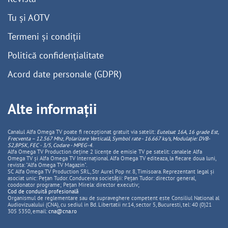
Tu și AOTV
Termeni și condiții
Politică confidențialitate
Acord date personale (GDPR)
Alte informații
Canalul Alfa Omega TV poate fi recepționat gratuit via satelit:
Eutelsat 16A, 16 grade Est,
Frecventa – 12.567 Mhz, Polarizare
Vertica
lă, Symbol rate - 16.667 ks/s, Modulație: DVB-
S2,8PSK, FEC - 3/5, Codare - MPEG-4
.
Alfa Omega TV Production deține 2 licențe de emisie TV pe satelit: canalele Alfa
Omega TV și Alfa Omega TV Internațional. Alfa Omega TV editeaza, la fiecare doua luni,
revista: "Alfa Omega TV Magazin".
SC Alfa Omega TV Production SRL, Str Aurel Pop nr. 8, Timisoara. Reprezentant legal și
asociat unic: Pețan Tudor. Conducerea societății: Pețan Tudor: director general,
coodonator programe; Pețan Mirela: director executiv;
Cod de conduită profesională
Organismul de reglementare sau de supraveghere competent este Consiliul National al
Audiovizualului (CNA), cu sediul in Bd. Libertatii nr.14, sector 5, Bucuresti, tel: 40 (0)21
305 5350, email:
cna@cna.ro