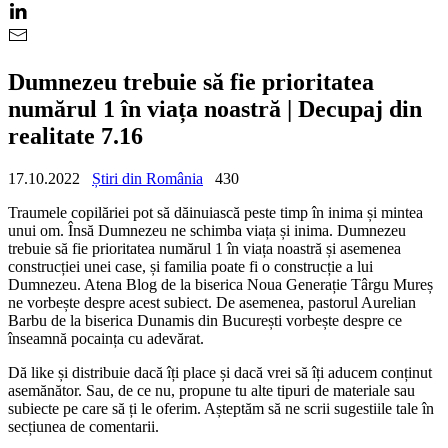
Dumnezeu trebuie să fie prioritatea
numărul 1 în viața noastră | Decupaj din
realitate 7.16
17.10.2022
Știri din România
430
Traumele copilăriei pot să dăinuiască peste timp în inima și mintea
unui om. Însă Dumnezeu ne schimba viața și inima. Dumnezeu
trebuie să fie prioritatea numărul 1 în viața noastră și asemenea
construcției unei case, și familia poate fi o construcție a lui
Dumnezeu. Atena Blog de la biserica Noua Generație Târgu Mureș
ne vorbește despre acest subiect. De asemenea, pastorul Aurelian
Barbu de la biserica Dunamis din București vorbește despre ce
înseamnă pocaința cu adevărat.
Dă like și distribuie dacă îți place și dacă vrei să îți aducem conținut
asemănător. Sau, de ce nu, propune tu alte tipuri de materiale sau
subiecte pe care să ți le oferim. Așteptăm să ne scrii sugestiile tale în
secțiunea de comentarii.