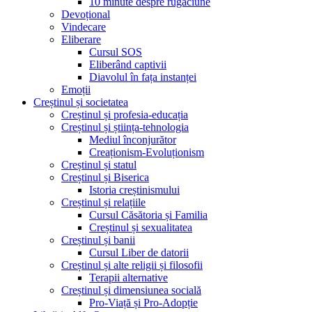
10 minute despre rugăciune
Devoțional
Vindecare
Eliberare
Cursul SOS
Eliberând captivii
Diavolul în fața instanței
Emoții
Creștinul și societatea
Creștinul și profesia-educația
Creștinul și știința-tehnologia
Mediul înconjurător
Creaționism-Evoluționism
Creștinul și statul
Creștinul și Biserica
Istoria creștinismului
Creștinul și relațiile
Cursul Căsătoria și Familia
Creștinul și sexualitatea
Creștinul și banii
Cursul Liber de datorii
Creștinul și alte religii și filosofii
Terapii alternative
Creștinul și dimensiunea socială
Pro-Viață și Pro-Adopție