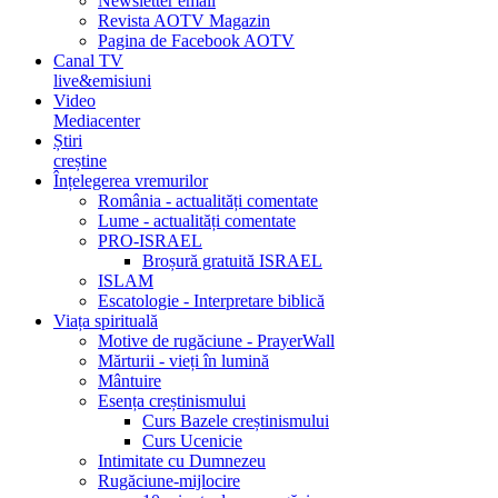
Newsletter email
Revista AOTV Magazin
Pagina de Facebook AOTV
Canal TV
live&emisiuni
Video
Mediacenter
Știri
creștine
Înțelegerea vremurilor
România - actualități comentate
Lume - actualități comentate
PRO-ISRAEL
Broșură gratuită ISRAEL
ISLAM
Escatologie - Interpretare biblică
Viața spirituală
Motive de rugăciune - PrayerWall
Mărturii - vieți în lumină
Mântuire
Esența creștinismului
Curs Bazele creștinismului
Curs Ucenicie
Intimitate cu Dumnezeu
Rugăciune-mijlocire