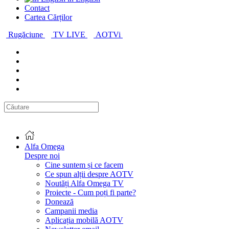
Contact
Cartea Cărților
Rugăciune
TV LIVE
AOTVi
Alfa Omega
Despre noi
Cine suntem și ce facem
Ce spun alții despre AOTV
Noutăți Alfa Omega TV
Proiecte - Cum poți fi parte?
Donează
Campanii media
Aplicația mobilă AOTV