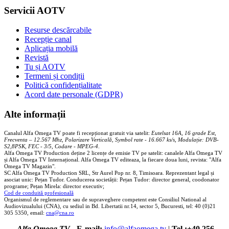
Servicii AOTV
Resurse descărcabile
Recepție canal
Aplicația mobilă
Revistă
Tu și AOTV
Termeni și condiții
Politică confidențialitate
Acord date personale (GDPR)
Alte informații
Canalul Alfa Omega TV poate fi recepționat gratuit via satelit:
Eutelsat 16A, 16 grade Est,
Frecventa – 12.567 Mhz, Polarizare
Vertica
lă, Symbol rate - 16.667 ks/s, Modulație: DVB-
S2,8PSK, FEC - 3/5, Codare - MPEG-4
.
Alfa Omega TV Production deține 2 licențe de emisie TV pe satelit: canalele Alfa Omega TV
și Alfa Omega TV Internațional. Alfa Omega TV editeaza, la fiecare doua luni, revista: "Alfa
Omega TV Magazin".
SC Alfa Omega TV Production SRL, Str Aurel Pop nr. 8, Timisoara. Reprezentant legal și
asociat unic: Pețan Tudor. Conducerea societății: Pețan Tudor: director general, coodonator
programe; Pețan Mirela: director executiv;
Cod de conduită profesională
Organismul de reglementare sau de supraveghere competent este Consiliul National al
Audiovizualului (CNA), cu sediul in Bd. Libertatii nr.14, sector 5, Bucuresti, tel: 40 (0)21
305 5350, email:
cna@cna.ro
Alfa Omega TV
-
E-mail:
info@alfaomega.tv
|
Tel.:+40 256