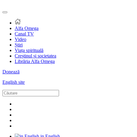
Alfa Omega
Canal TV
Video
Știri
Viața spirituală
Creștinul și societatea
Librăria Alfa Omega
Donează
English site
in English