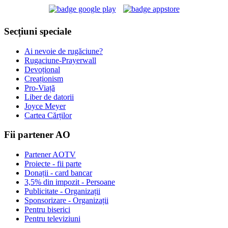
Secțiuni speciale
Ai nevoie de rugăciune?
Rugaciune-Prayerwall
Devoțional
Creaționism
Pro-Viață
Liber de datorii
Joyce Meyer
Cartea Cărților
Fii partener AO
Partener AOTV
Proiecte - fii parte
Donații - card bancar
3,5% din impozit - Persoane
Publicitate - Organizații
Sponsorizare - Organizații
Pentru biserici
Pentru televiziuni