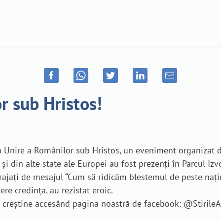
r sub Hristos!
a Unire a Românilor sub Hristos, un eveniment organizat de
 și din alte state ale Europei au fost prezenți în Parcul Iz
rajați de mesajul “Cum să ridicăm blestemul de peste națiu
ere credința, au rezistat eroic.
je creștine accesând pagina noastră de facebook: @Stiril