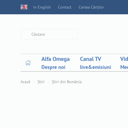
in English
Contact
Cartea Cărților
Type 2 or more characters for
results.
Alfa Omega
Canal TV
Vi
Despre noi
live&emisiuni
Med
Acasă
Știri
Știri din România