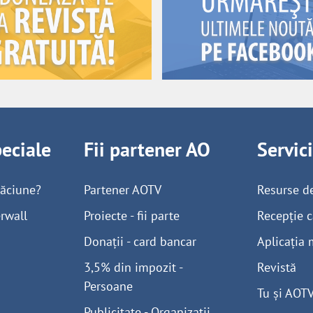
peciale
Fii partener AO
Servic
găciune?
Partener AOTV
Resurse d
rwall
Proiecte - fii parte
Recepție c
Donații - card bancar
Aplicația 
3,5% din impozit -
Revistă
Persoane
Tu și AOT
Publicitate - Organizații