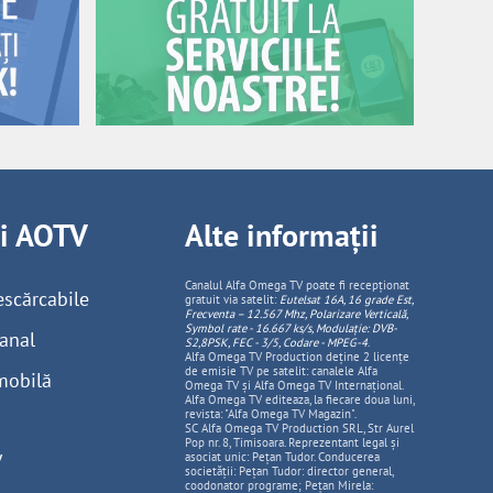
ii AOTV
Alte informații
Canalul Alfa Omega TV poate fi recepționat
escărcabile
gratuit via satelit:
Eutelsat 16A, 16 grade Est,
Frecventa – 12.567 Mhz, Polarizare
Vertica
lă,
Symbol rate - 16.667 ks/s, Modulație: DVB-
anal
S2,8PSK, FEC - 3/5, Codare - MPEG-4
.
Alfa Omega TV Production deține 2 licențe
de emisie TV pe satelit: canalele Alfa
mobilă
Omega TV și Alfa Omega TV Internațional.
Alfa Omega TV editeaza, la fiecare doua luni,
revista: "Alfa Omega TV Magazin".
SC Alfa Omega TV Production SRL, Str Aurel
Pop nr. 8, Timisoara. Reprezentant legal și
V
asociat unic: Pețan Tudor. Conducerea
societății: Pețan Tudor: director general,
coodonator programe; Pețan Mirela: