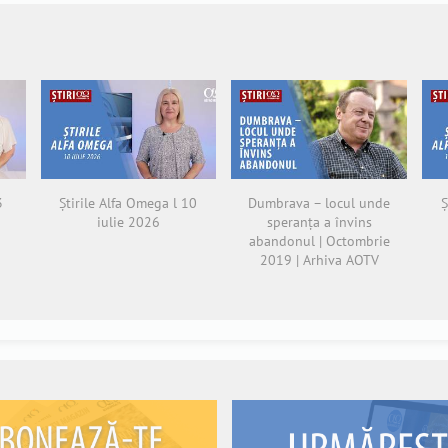
3
Știrile Alfa Omega l 10
Dumbrava – locul unde
Ș
iulie 2026
speranța a învins
abandonul | Octombrie
2019 | Arhiva AOTV