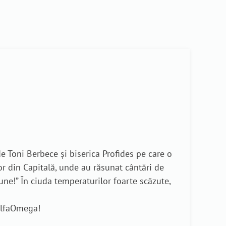
 Toni Berbece și biserica Profides pe care o
vor din Capitală, unde au răsunat cântări de
ne!” În ciuda temperaturilor foarte scăzute,
eAlfaOmega!