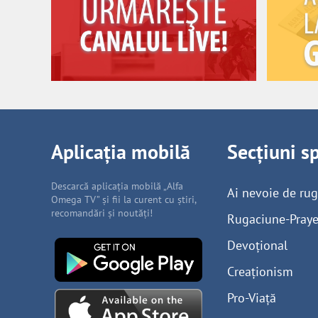
Aplicația mobilă
Secțiuni s
Descarcă aplicația mobilă „Alfa
Ai nevoie de ru
Omega TV” și fii la curent cu știri,
recomandări și noutăți!
Rugaciune-Praye
Devoțional
Creaționism
Pro-Viață