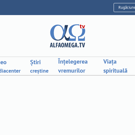
Rugăciun
Înțelegerea
Viața
deo
Știri
vremurilor
spirituală
iacenter
creștine