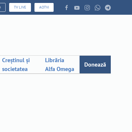
e
TV LIVE
AOTVi
Creștinul și
Librăria
Donează
societatea
Alfa Omega