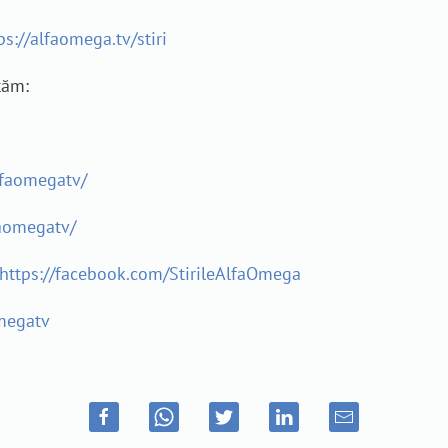
ps://alfaomega.tv/stiri
tăm:
lfaomegatv/
aomegatv/
https://facebook.com/StirileAlfaOmega
megatv