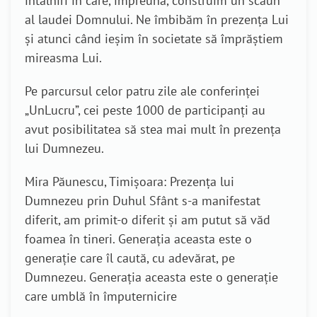
întâlniri în care, împreună, construim un scaun
al laudei Domnului. Ne îmbibăm în prezența Lui
și atunci când ieșim în societate să împrăștiem
mireasma Lui.
Pe parcursul celor patru zile ale conferinței
„UnLucru”, cei peste 1000 de participanți au
avut posibilitatea să stea mai mult în prezența
lui Dumnezeu.
Mira Păunescu, Timișoara: Prezența lui
Dumnezeu prin Duhul Sfânt s-a manifestat
diferit, am primit-o diferit și am putut să văd
foamea în tineri. Generația aceasta este o
generație care îl caută, cu adevărat, pe
Dumnezeu. Generația aceasta este o generație
care umblă în împuternicire