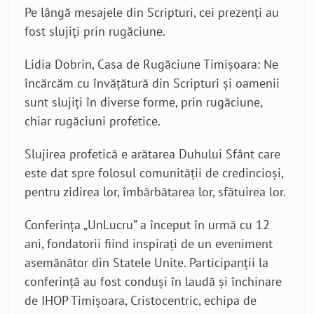
Pe lângă mesajele din Scripturi, cei prezenți au
fost slujiți prin rugăciune.
Lidia Dobrin, Casa de Rugăciune Timișoara: Ne
încărcăm cu învățătură din Scripturi și oamenii
sunt slujiți în diverse forme, prin rugăciune,
chiar rugăciuni profetice.
Slujirea profetică e arătarea Duhului Sfânt care
este dat spre folosul comunității de credincioși,
pentru zidirea lor, îmbărbătarea lor, sfătuirea lor.
Conferința „UnLucru” a început în urmă cu 12
ani, fondatorii fiind inspirați de un eveniment
asemănător din Statele Unite. Participanții la
conferință au fost conduși în laudă și închinare
de IHOP Timișoara, Cristocentric, echipa de