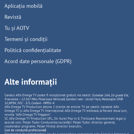
Aplicația mobilă
Revistă
Tu și AOTV
Termeni și condiții
Politică confidențialitate
Acord date personale (GDPR)
Alte informații
Canalul Alfa Omega TV poate fi recepționat gratuit via satelit:
Eutelsat 16A, 16 grade Est,
Frecventa – 12.567 Mhz, Polarizare
Vertica
lă, Symbol rate - 16.667 ks/s, Modulație: DVB-
S2,8PSK, FEC - 3/5, Codare - MPEG-4
.
Alfa Omega TV Production deține 2 licențe de emisie TV pe satelit: canalele Alfa
Omega TV și Alfa Omega TV Internațional. Alfa Omega TV editeaza, la fiecare doua luni,
revista: "Alfa Omega TV Magazin".
SC Alfa Omega TV Production SRL, Str Aurel Pop nr. 8, Timisoara. Reprezentant legal și
asociat unic: Pețan Tudor. Conducerea societății: Pețan Tudor: director general,
coodonator programe; Pețan Mirela: director executiv;
Cod de conduită profesională