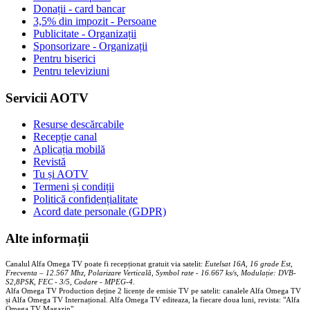
Donații - card bancar
3,5% din impozit - Persoane
Publicitate - Organizații
Sponsorizare - Organizații
Pentru biserici
Pentru televiziuni
Servicii AOTV
Resurse descărcabile
Recepție canal
Aplicația mobilă
Revistă
Tu și AOTV
Termeni și condiții
Politică confidențialitate
Acord date personale (GDPR)
Alte informații
Canalul Alfa Omega TV poate fi recepționat gratuit via satelit:
Eutelsat 16A, 16 grade Est,
Frecventa – 12.567 Mhz, Polarizare
Vertica
lă, Symbol rate - 16.667 ks/s, Modulație: DVB-
S2,8PSK, FEC - 3/5, Codare - MPEG-4
.
Alfa Omega TV Production deține 2 licențe de emisie TV pe satelit: canalele Alfa Omega TV
și Alfa Omega TV Internațional. Alfa Omega TV editeaza, la fiecare doua luni, revista: "Alfa
Omega TV Magazin".