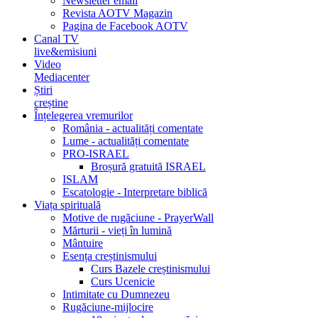
Newsletter email
Revista AOTV Magazin
Pagina de Facebook AOTV
Canal TV
live&emisiuni
Video
Mediacenter
Știri
creștine
Înțelegerea vremurilor
România - actualități comentate
Lume - actualități comentate
PRO-ISRAEL
Broșură gratuită ISRAEL
ISLAM
Escatologie - Interpretare biblică
Viața spirituală
Motive de rugăciune - PrayerWall
Mărturii - vieți în lumină
Mântuire
Esența creștinismului
Curs Bazele creștinismului
Curs Ucenicie
Intimitate cu Dumnezeu
Rugăciune-mijlocire