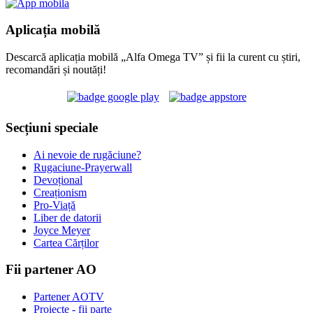
Aplicația mobilă
Descarcă aplicația mobilă „Alfa Omega TV” și fii la curent cu știri,
recomandări și noutăți!
Secțiuni speciale
Ai nevoie de rugăciune?
Rugaciune-Prayerwall
Devoțional
Creaționism
Pro-Viață
Liber de datorii
Joyce Meyer
Cartea Cărților
Fii partener AO
Partener AOTV
Proiecte - fii parte