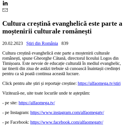
Cultura creștină evanghelică este parte a
moștenirii culturale românești
20.02.2023
Știri din România
839
Cultura creștină evanghelică este parte a moștenirii culturale
românești, spune Gheorghe Cătană, directorul liceului Logos din
Timișoara. Este nevoie de educație culturală în mediul evanghelic,
iar tinerii din ziua de astăzi trebuie să cunoască înaintașii credinței
pentru ca să poată continua această lucrare.
Click pentru alte știri și reportaje creștine:
https://alfaomega.tv/stiri
Vizitează-ne, uite toate locurile unde te așteptăm:
- pe site:
https://alfaomega.tv/
- pe Instagram:
https://www.instagram.com/alfaomegatv/
- pe Facebook:
https://www.facebook.com/alfaomegatv/