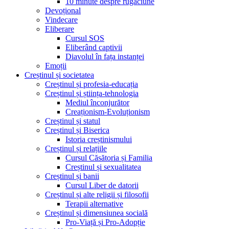
10 minute despre rugăciune
Devoțional
Vindecare
Eliberare
Cursul SOS
Eliberând captivii
Diavolul în fața instanței
Emoții
Creștinul și societatea
Creștinul și profesia-educația
Creștinul și știința-tehnologia
Mediul înconjurător
Creaționism-Evoluționism
Creștinul și statul
Creștinul și Biserica
Istoria creștinismului
Creștinul și relațiile
Cursul Căsătoria și Familia
Creștinul și sexualitatea
Creștinul și banii
Cursul Liber de datorii
Creștinul și alte religii și filosofii
Terapii alternative
Creștinul și dimensiunea socială
Pro-Viață și Pro-Adopție