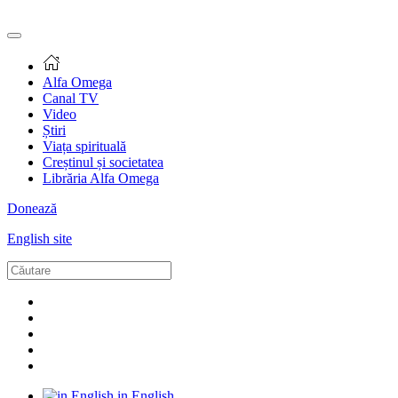
Alfa Omega
Canal TV
Video
Știri
Viața spirituală
Creștinul și societatea
Librăria Alfa Omega
Donează
English site
in English