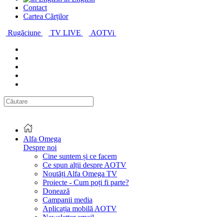
Contact
Cartea Cărților
Rugăciune
TV LIVE
AOTVi
Alfa Omega
Despre noi
Cine suntem și ce facem
Ce spun alții despre AOTV
Noutăți Alfa Omega TV
Proiecte - Cum poți fi parte?
Donează
Campanii media
Aplicația mobilă AOTV