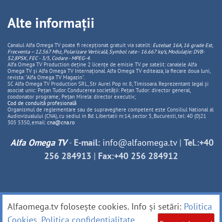
Alte informații
Canalul Alfa Omega TV poate fi recepționat gratuit via satelit:
Eutelsat 16A, 16 grade Est,
Frecventa – 12.567 Mhz, Polarizare
Vertica
lă, Symbol rate - 16.667 ks/s, Modulație: DVB-
S2,8PSK, FEC - 3/5, Codare - MPEG-4
.
Alfa Omega TV Production deține 2 licențe de emisie TV pe satelit: canalele Alfa
Omega TV și Alfa Omega TV Internațional. Alfa Omega TV editeaza, la fiecare doua luni,
revista: "Alfa Omega TV Magazin".
SC Alfa Omega TV Production SRL, Str Aurel Pop nr. 8, Timisoara. Reprezentant legal și
asociat unic: Pețan Tudor. Conducerea societății: Pețan Tudor: director general,
coodonator programe; Pețan Mirela: director executiv;
Cod de conduită profesională
Organismul de reglementare sau de supraveghere competent este Consiliul National al
Audiovizualului (CNA), cu sediul in Bd. Libertatii nr.14, sector 5, Bucuresti, tel: 40 (0)21
305 5350, email:
cna@cna.ro
Alfa Omega TV
-
E-mail:
info@alfaomega.tv
|
Tel.:+40
256 284913
|
Fax:+40 256 284912
Alfaomega.tv folosește cookies. Info și setări:
Politica
Cookies
.
Politica confidențialitate
.