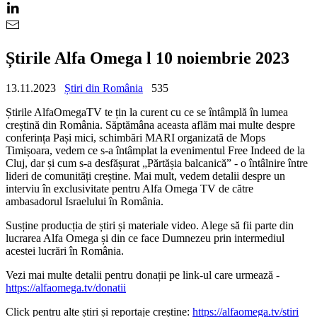
Știrile Alfa Omega l 10 noiembrie 2023
13.11.2023
Știri din România
535
Știrile AlfaOmegaTV te țin la curent cu ce se întâmplă în lumea
creștină din România. Săptămâna aceasta aflăm mai multe despre
conferința Pași mici, schimbări MARI organizată de Mops
Timișoara, vedem ce s-a întâmplat la evenimentul Free Indeed de la
Cluj, dar și cum s-a desfășurat „Părtășia balcanică” - o întâlnire între
lideri de comunități creștine. Mai mult, vedem detalii despre un
interviu în exclusivitate pentru Alfa Omega TV de către
ambasadorul Israelului în România.
Susține producția de știri și materiale video. Alege să fii parte din
lucrarea Alfa Omega și din ce face Dumnezeu prin intermediul
acestei lucrări în România.
Vezi mai multe detalii pentru donații pe link-ul care urmează -
https://alfaomega.tv/donatii
Click pentru alte știri și reportaje creștine:
https://alfaomega.tv/stiri