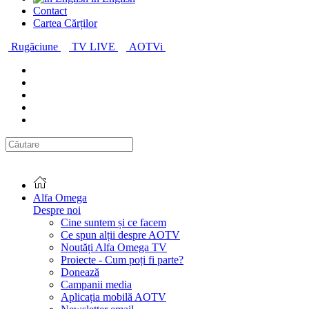
Contact
Cartea Cărților
Rugăciune
TV LIVE
AOTVi
Alfa Omega
Despre noi
Cine suntem și ce facem
Ce spun alții despre AOTV
Noutăți Alfa Omega TV
Proiecte - Cum poți fi parte?
Donează
Campanii media
Aplicația mobilă AOTV