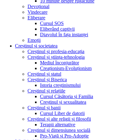
10 minute despre rugăciune
Devoțional
Vindecare
Eliberare
Cursul SOS
Eliberând captivii
Diavolul în fața instanței
Emoții
Creștinul și societatea
Creștinul și profesia-educația
Creștinul și știința-tehnologia
Mediul înconjurător
Creaționism-Evoluționism
Creștinul și statul
Creștinul și Biserica
Istoria creștinismului
Creștinul și relațiile
Cursul Căsătoria și Familia
Creștinul și sexualitatea
Creștinul și banii
Cursul Liber de datorii
Creștinul și alte religii și filosofii
Terapii alternative
Creștinul și dimensiunea socială
Pro-Viață și Pro-Adopție