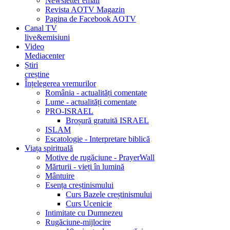
Newsletter email
Revista AOTV Magazin
Pagina de Facebook AOTV
Canal TV
live&emisiuni
Video
Mediacenter
Știri
creștine
Înțelegerea vremurilor
România - actualități comentate
Lume - actualități comentate
PRO-ISRAEL
Broșură gratuită ISRAEL
ISLAM
Escatologie - Interpretare biblică
Viața spirituală
Motive de rugăciune - PrayerWall
Mărturii - vieți în lumină
Mântuire
Esența creștinismului
Curs Bazele creștinismului
Curs Ucenicie
Intimitate cu Dumnezeu
Rugăciune-mijlocire