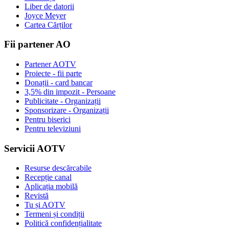
Liber de datorii
Joyce Meyer
Cartea Cărților
Fii partener AO
Partener AOTV
Proiecte - fii parte
Donații - card bancar
3,5% din impozit - Persoane
Publicitate - Organizații
Sponsorizare - Organizații
Pentru biserici
Pentru televiziuni
Servicii AOTV
Resurse descărcabile
Recepție canal
Aplicația mobilă
Revistă
Tu și AOTV
Termeni și condiții
Politică confidențialitate