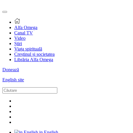
Alfa Omega
Canal TV
Video
Știri
Viața spirituală
Creștinul și societatea
Librăria Alfa Omega
Donează
English site
in English