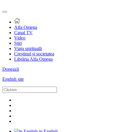
Alfa Omega
Canal TV
Video
Știri
Viața spirituală
Creștinul și societatea
Librăria Alfa Omega
Donează
English site
in English