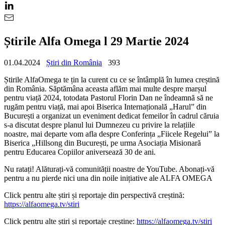
Știrile Alfa Omega l 29 Martie 2024
01.04.2024
Știri din România
393
Știrile AlfaOmega te țin la curent cu ce se întâmplă în lumea creștină
din România. Săptămâna aceasta aflăm mai multe despre marșul
pentru viață 2024, totodata Pastorul Florin Dan ne îndeamnă să ne
rugăm pentru viață, mai apoi Biserica Internațională „Harul” din
București a organizat un eveniment dedicat femeilor în cadrul căruia
s-a discutat despre planul lui Dumnezeu cu privire la relațiile
noastre, mai departe vom afla despre Conferința „Fiicele Regelui” la
Biserica „Hillsong din București, pe urma Asociația Misionară
pentru Educarea Copiilor aniversează 30 de ani.
Nu ratați! Alăturați-vă comunității noastre de YouTube. Abonați-vă
pentru a nu pierde nici una din noile inițiative ale ALFA OMEGA
Click pentru alte știri și reportaje din perspectivă creștină:
https://alfaomega.tv/stiri
Click pentru alte știri și reportaje creștine:
https://alfaomega.tv/stiri