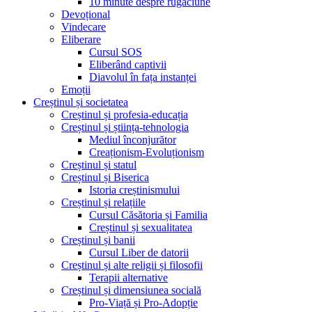
10 minute despre rugăciune
Devoțional
Vindecare
Eliberare
Cursul SOS
Eliberând captivii
Diavolul în fața instanței
Emoții
Creștinul și societatea
Creștinul și profesia-educația
Creștinul și știința-tehnologia
Mediul înconjurător
Creaționism-Evoluționism
Creștinul și statul
Creștinul și Biserica
Istoria creștinismului
Creștinul și relațiile
Cursul Căsătoria și Familia
Creștinul și sexualitatea
Creștinul și banii
Cursul Liber de datorii
Creștinul și alte religii și filosofii
Terapii alternative
Creștinul și dimensiunea socială
Pro-Viață și Pro-Adopție