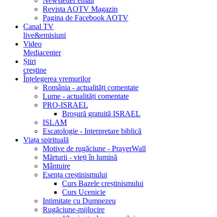
Newsletter email
Revista AOTV Magazin
Pagina de Facebook AOTV
Canal TV
live&emisiuni
Video
Mediacenter
Știri
creștine
Înțelegerea vremurilor
România - actualități comentate
Lume - actualități comentate
PRO-ISRAEL
Broșură gratuită ISRAEL
ISLAM
Escatologie - Interpretare biblică
Viața spirituală
Motive de rugăciune - PrayerWall
Mărturii - vieți în lumină
Mântuire
Esența creștinismului
Curs Bazele creștinismului
Curs Ucenicie
Intimitate cu Dumnezeu
Rugăciune-mijlocire