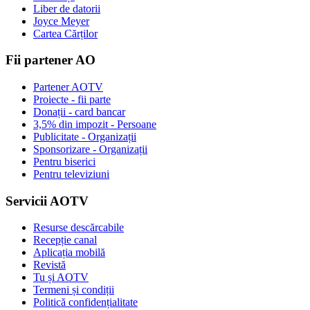
Liber de datorii
Joyce Meyer
Cartea Cărților
Fii partener AO
Partener AOTV
Proiecte - fii parte
Donații - card bancar
3,5% din impozit - Persoane
Publicitate - Organizații
Sponsorizare - Organizații
Pentru biserici
Pentru televiziuni
Servicii AOTV
Resurse descărcabile
Recepție canal
Aplicația mobilă
Revistă
Tu și AOTV
Termeni și condiții
Politică confidențialitate