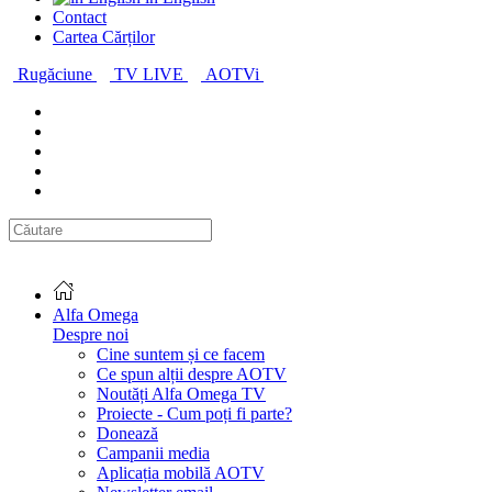
Contact
Cartea Cărților
Rugăciune
TV LIVE
AOTVi
Alfa Omega
Despre noi
Cine suntem și ce facem
Ce spun alții despre AOTV
Noutăți Alfa Omega TV
Proiecte - Cum poți fi parte?
Donează
Campanii media
Aplicația mobilă AOTV