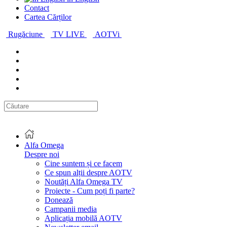
Contact
Cartea Cărților
Rugăciune
TV LIVE
AOTVi
Alfa Omega
Despre noi
Cine suntem și ce facem
Ce spun alții despre AOTV
Noutăți Alfa Omega TV
Proiecte - Cum poți fi parte?
Donează
Campanii media
Aplicația mobilă AOTV