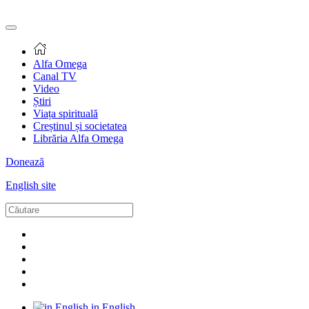
Alfa Omega
Canal TV
Video
Știri
Viața spirituală
Creștinul și societatea
Librăria Alfa Omega
Donează
English site
in English