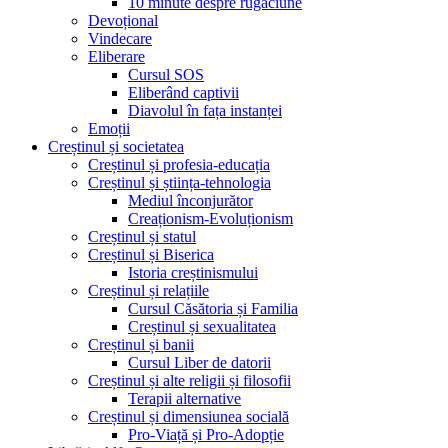
10 minute despre rugăciune
Devoțional
Vindecare
Eliberare
Cursul SOS
Eliberând captivii
Diavolul în fața instanței
Emoții
Creștinul și societatea
Creștinul și profesia-educația
Creștinul și știința-tehnologia
Mediul înconjurător
Creaționism-Evoluționism
Creștinul și statul
Creștinul și Biserica
Istoria creștinismului
Creștinul și relațiile
Cursul Căsătoria și Familia
Creștinul și sexualitatea
Creștinul și banii
Cursul Liber de datorii
Creștinul și alte religii și filosofii
Terapii alternative
Creștinul și dimensiunea socială
Pro-Viață și Pro-Adopție