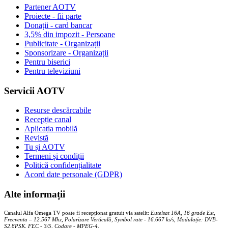
Partener AOTV
Proiecte - fii parte
Donații - card bancar
3,5% din impozit - Persoane
Publicitate - Organizații
Sponsorizare - Organizații
Pentru biserici
Pentru televiziuni
Servicii AOTV
Resurse descărcabile
Recepție canal
Aplicația mobilă
Revistă
Tu și AOTV
Termeni și condiții
Politică confidențialitate
Acord date personale (GDPR)
Alte informații
Canalul Alfa Omega TV poate fi recepționat gratuit via satelit:
Eutelsat 16A, 16 grade Est,
Frecventa – 12.567 Mhz, Polarizare
Vertica
lă, Symbol rate - 16.667 ks/s, Modulație: DVB-
S2,8PSK, FEC - 3/5, Codare - MPEG-4
.