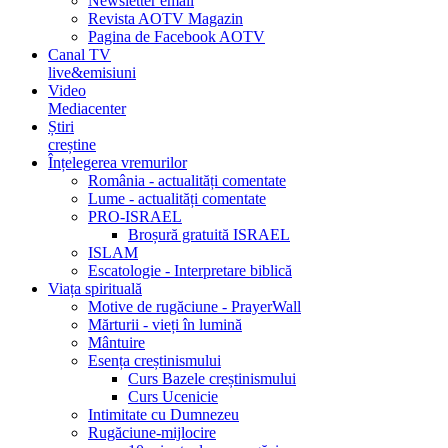
Newsletter email
Revista AOTV Magazin
Pagina de Facebook AOTV
Canal TV
live&emisiuni
Video
Mediacenter
Știri
creștine
Înțelegerea vremurilor
România - actualități comentate
Lume - actualități comentate
PRO-ISRAEL
Broșură gratuită ISRAEL
ISLAM
Escatologie - Interpretare biblică
Viața spirituală
Motive de rugăciune - PrayerWall
Mărturii - vieți în lumină
Mântuire
Esența creștinismului
Curs Bazele creștinismului
Curs Ucenicie
Intimitate cu Dumnezeu
Rugăciune-mijlocire