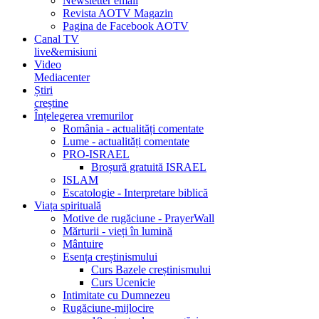
Newsletter email
Revista AOTV Magazin
Pagina de Facebook AOTV
Canal TV
live&emisiuni
Video
Mediacenter
Știri
creștine
Înțelegerea vremurilor
România - actualități comentate
Lume - actualități comentate
PRO-ISRAEL
Broșură gratuită ISRAEL
ISLAM
Escatologie - Interpretare biblică
Viața spirituală
Motive de rugăciune - PrayerWall
Mărturii - vieți în lumină
Mântuire
Esența creștinismului
Curs Bazele creștinismului
Curs Ucenicie
Intimitate cu Dumnezeu
Rugăciune-mijlocire