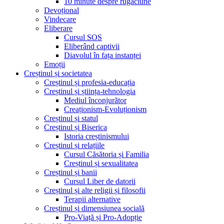
10 minute despre rugăciune
Devoțional
Vindecare
Eliberare
Cursul SOS
Eliberând captivii
Diavolul în fața instanței
Emoții
Creștinul și societatea
Creștinul și profesia-educația
Creștinul și știința-tehnologia
Mediul înconjurător
Creaționism-Evoluționism
Creștinul și statul
Creștinul și Biserica
Istoria creștinismului
Creștinul și relațiile
Cursul Căsătoria și Familia
Creștinul și sexualitatea
Creștinul și banii
Cursul Liber de datorii
Creștinul și alte religii și filosofii
Terapii alternative
Creștinul și dimensiunea socială
Pro-Viață și Pro-Adopție