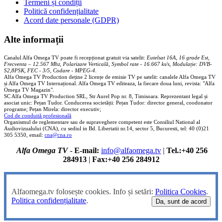
Termeni și condiții
Politică confidențialitate
Acord date personale (GDPR)
Alte informații
Canalul Alfa Omega TV poate fi recepționat gratuit via satelit:
Eutelsat 16A, 16 grade Est,
Frecventa – 12.567 Mhz, Polarizare
Vertica
lă, Symbol rate - 16.667 ks/s, Modulație: DVB-
S2,8PSK, FEC - 3/5, Codare - MPEG-4
.
Alfa Omega TV Production deține 2 licențe de emisie TV pe satelit: canalele Alfa Omega TV
și Alfa Omega TV Internațional. Alfa Omega TV editeaza, la fiecare doua luni, revista: "Alfa
Omega TV Magazin".
SC Alfa Omega TV Production SRL, Str Aurel Pop nr. 8, Timisoara. Reprezentant legal și
asociat unic: Pețan Tudor. Conducerea societății: Pețan Tudor: director general, coodonator
programe; Pețan Mirela: director executiv;
Cod de conduită profesională
Organismul de reglementare sau de supraveghere competent este Consiliul National al
Audiovizualului (CNA), cu sediul in Bd. Libertatii nr.14, sector 5, Bucuresti, tel: 40 (0)21
305 5350, email:
cna@cna.ro
Alfa Omega TV
-
E-mail:
info@alfaomega.tv
|
Tel.:+40 256
284913
|
Fax:+40 256 284912
Alfaomega.tv folosește cookies. Info și setări:
Politica Cookies
.
Politica confidențialitate
.
Da, sunt de acord