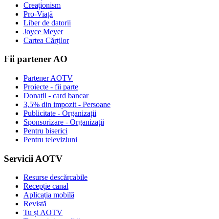
Creaționism
Pro-Viață
Liber de datorii
Joyce Meyer
Cartea Cărților
Fii partener AO
Partener AOTV
Proiecte - fii parte
Donații - card bancar
3,5% din impozit - Persoane
Publicitate - Organizații
Sponsorizare - Organizații
Pentru biserici
Pentru televiziuni
Servicii AOTV
Resurse descărcabile
Recepție canal
Aplicația mobilă
Revistă
Tu și AOTV