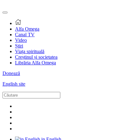
Alfa Omega
Canal TV
Video
Știri
Viața spirituală
Creștinul și societatea
Librăria Alfa Omega
Donează
English site
in English