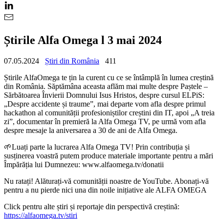
Știrile Alfa Omega l 3 mai 2024
07.05.2024
Știri din România
411
Știrile AlfaOmega te țin la curent cu ce se întâmplă în lumea creștină
din România. Săptămâna aceasta aflăm mai multe despre Paștele –
Sărbătoarea Învierii Domnului Isus Hristos, despre cursul ELPiS:
„Despre accidente și traume”, mai departe vom afla despre primul
hackathon al comunității profesioniștilor creștini din IT, apoi „A treia
zi”, documentar în premieră la Alfa Omega TV, pe urmă vom afla
despre mesaje la aniversarea a 30 de ani de Alfa Omega.
🌱Luați parte la lucrarea Alfa Omega TV! Prin contribuția și
susținerea voastră putem produce materiale importante pentru a mări
Împărăția lui Dumnezeu: www.alfaomega.tv/donatii
Nu ratați! Alăturați-vă comunității noastre de YouTube. Abonați-vă
pentru a nu pierde nici una din noile inițiative ale ALFA OMEGA
Click pentru alte știri și reportaje din perspectivă creștină:
https://alfaomega.tv/stiri