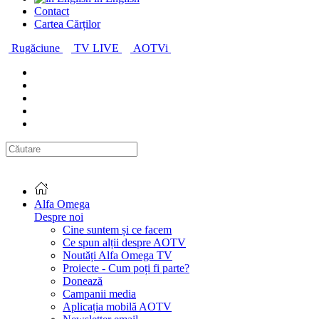
Contact
Cartea Cărților
Rugăciune
TV LIVE
AOTVi
Alfa Omega
Despre noi
Cine suntem și ce facem
Ce spun alții despre AOTV
Noutăți Alfa Omega TV
Proiecte - Cum poți fi parte?
Donează
Campanii media
Aplicația mobilă AOTV