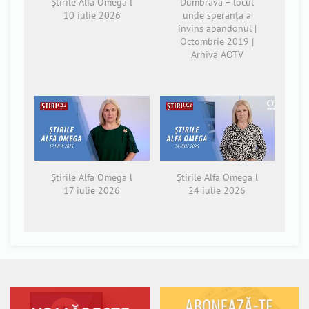
Știrile Alfa Omega l
Dumbrava – locul
10 iulie 2026
unde speranța a
învins abandonul |
Octombrie 2019 |
Arhiva AOTV
Știrile Alfa Omega l
Știrile Alfa Omega l
17 iulie 2026
24 iulie 2026