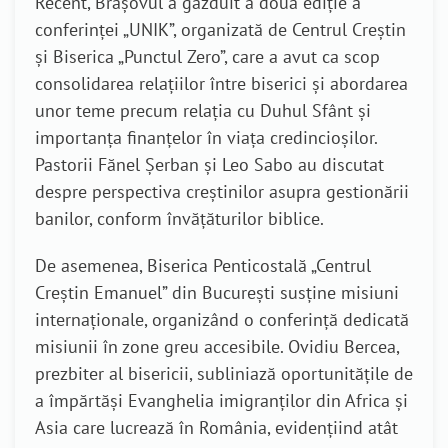
Recent, Brașovul a găzduit a doua ediție a
conferinței „UNIK”, organizată de Centrul Creștin
și Biserica „Punctul Zero”, care a avut ca scop
consolidarea relațiilor între biserici și abordarea
unor teme precum relația cu Duhul Sfânt și
importanța finanțelor în viața credincioșilor.
Pastorii Fănel Șerban și Leo Sabo au discutat
despre perspectiva creștinilor asupra gestionării
banilor, conform învățăturilor biblice.
De asemenea, Biserica Penticostală „Centrul
Creștin Emanuel” din București susține misiuni
internaționale, organizând o conferință dedicată
misiunii în zone greu accesibile. Ovidiu Bercea,
prezbiter al bisericii, subliniază oportunitățile de
a împărtăși Evanghelia imigranților din Africa și
Asia care lucrează în România, evidențiind atât