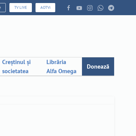
e
TV LIVE
AOTVi
Creștinul și
Librăria
Donează
societatea
Alfa Omega