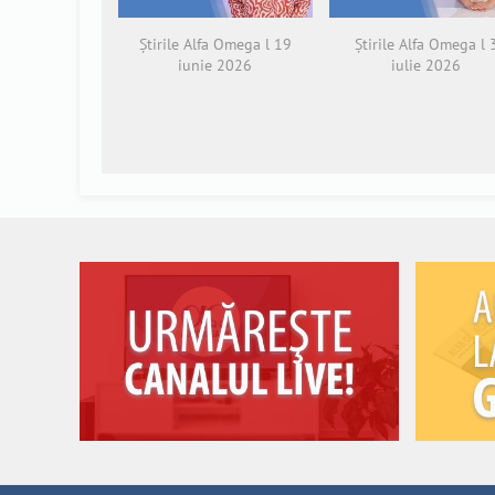
Știrile Alfa Omega l 19
Știrile Alfa Omega l 
iunie 2026
iulie 2026