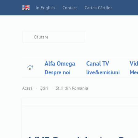
in English
Contact
Cartea Cărților
Type 2 or more characters for
results.
Alfa Omega
Canal TV
Vi
Despre noi
live&emisiuni
Med
Acasă
Știri
Știri din România