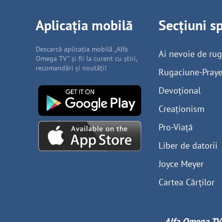
Aplicația mobilă
Secțiuni s
Descarcă aplicația mobilă „Alfa
Ai nevoie de ru
Omega TV” și fii la curent cu știri,
recomandări și noutăți!
Rugaciune-Praye
Devoțional
Creaționism
Pro-Viață
Liber de datorii
Joyce Meyer
Cartea Cărților
Alfa Omega TV