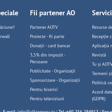
peciale
Fii partener AO
Servic
găciune?
Partener AOTV
Resurse d
rwall
Proiecte - fii parte
Recepție c
Donații - card bancar
Aplicația 
3,5% din impozit -
Revistă
Persoane
Tu și AOT
Publicitate - Organizații
Termeni și
Sponsorizare - Organizații
Politică co
Pentru biserici
Acord dat
Pentru televiziuni
(GDPR)
-
E-mail:
info@alfaomega.tv
|
Tel.:+40 256 284913
|
Fax: