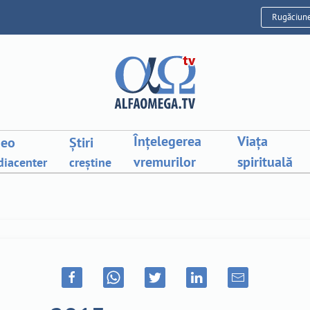
Rugăciun
Înțelegerea
Viața
deo
Știri
vremurilor
spirituală
iacenter
creștine