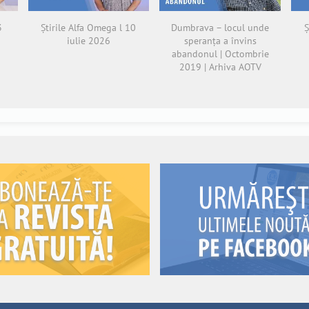
3
Știrile Alfa Omega l 10
Dumbrava – locul unde
Ș
iulie 2026
speranța a învins
abandonul | Octombrie
2019 | Arhiva AOTV