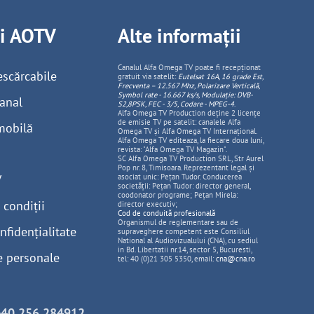
ii AOTV
Alte informații
Canalul Alfa Omega TV poate fi recepționat
escărcabile
gratuit via satelit:
Eutelsat 16A, 16 grade Est,
Frecventa – 12.567 Mhz, Polarizare
Vertica
lă,
Symbol rate - 16.667 ks/s, Modulație: DVB-
anal
S2,8PSK, FEC - 3/5, Codare - MPEG-4
.
Alfa Omega TV Production deține 2 licențe
de emisie TV pe satelit: canalele Alfa
mobilă
Omega TV și Alfa Omega TV Internațional.
Alfa Omega TV editeaza, la fiecare doua luni,
revista: "Alfa Omega TV Magazin".
SC Alfa Omega TV Production SRL, Str Aurel
Pop nr. 8, Timisoara. Reprezentant legal și
V
asociat unic: Pețan Tudor. Conducerea
societății: Pețan Tudor: director general,
coodonator programe; Pețan Mirela:
 condiții
director executiv;
Cod de conduită profesională
Organismul de reglementare sau de
nfidențialitate
supraveghere competent este Consiliul
National al Audiovizualului (CNA), cu sediul
in Bd. Libertatii nr.14, sector 5, Bucuresti,
e personale
tel: 40 (0)21 305 5350, email:
cna@cna.ro
+40 256 284912