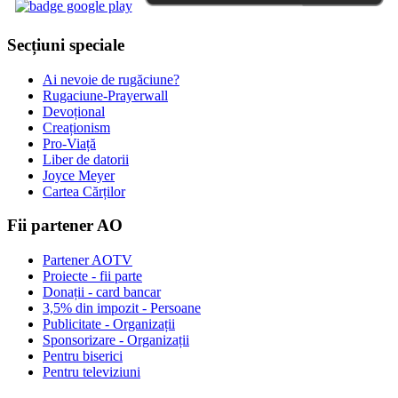
Secțiuni speciale
Ai nevoie de rugăciune?
Rugaciune-Prayerwall
Devoțional
Creaționism
Pro-Viață
Liber de datorii
Joyce Meyer
Cartea Cărților
Fii partener AO
Partener AOTV
Proiecte - fii parte
Donații - card bancar
3,5% din impozit - Persoane
Publicitate - Organizații
Sponsorizare - Organizații
Pentru biserici
Pentru televiziuni