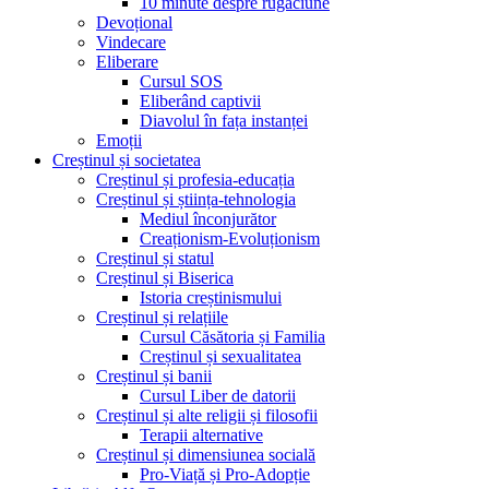
10 minute despre rugăciune
Devoțional
Vindecare
Eliberare
Cursul SOS
Eliberând captivii
Diavolul în fața instanței
Emoții
Creștinul și societatea
Creștinul și profesia-educația
Creștinul și știința-tehnologia
Mediul înconjurător
Creaționism-Evoluționism
Creștinul și statul
Creștinul și Biserica
Istoria creștinismului
Creștinul și relațiile
Cursul Căsătoria și Familia
Creștinul și sexualitatea
Creștinul și banii
Cursul Liber de datorii
Creștinul și alte religii și filosofii
Terapii alternative
Creștinul și dimensiunea socială
Pro-Viață și Pro-Adopție