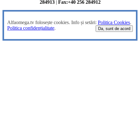
284913
|
Fax:+40 256 284912
Alfaomega.tv folosește cookies. Info și setări:
Politica Cookies
.
Politica confidențialitate
.
Da, sunt de acord