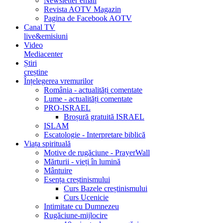
Newsletter email
Revista AOTV Magazin
Pagina de Facebook AOTV
Canal TV
live&emisiuni
Video
Mediacenter
Știri
creștine
Înțelegerea vremurilor
România - actualități comentate
Lume - actualități comentate
PRO-ISRAEL
Broșură gratuită ISRAEL
ISLAM
Escatologie - Interpretare biblică
Viața spirituală
Motive de rugăciune - PrayerWall
Mărturii - vieți în lumină
Mântuire
Esența creștinismului
Curs Bazele creștinismului
Curs Ucenicie
Intimitate cu Dumnezeu
Rugăciune-mijlocire