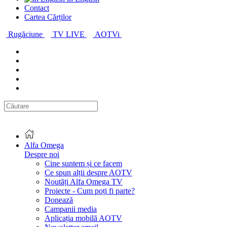
Contact
Cartea Cărților
Rugăciune
TV LIVE
AOTVi
Alfa Omega
Despre noi
Cine suntem și ce facem
Ce spun alții despre AOTV
Noutăți Alfa Omega TV
Proiecte - Cum poți fi parte?
Donează
Campanii media
Aplicația mobilă AOTV