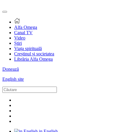
Alfa Omega
Canal TV
Video
Știri
Viața spirituală
Creștinul și societatea
Librăria Alfa Omega
Donează
English site
in English