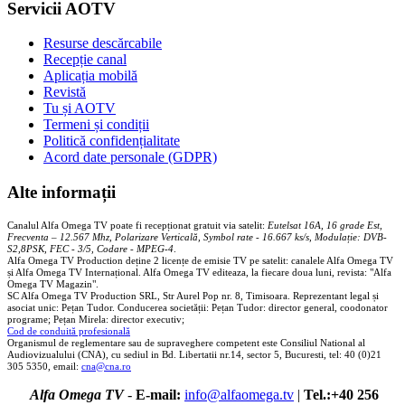
Servicii AOTV
Resurse descărcabile
Recepție canal
Aplicația mobilă
Revistă
Tu și AOTV
Termeni și condiții
Politică confidențialitate
Acord date personale (GDPR)
Alte informații
Canalul Alfa Omega TV poate fi recepționat gratuit via satelit:
Eutelsat 16A, 16 grade Est,
Frecventa – 12.567 Mhz, Polarizare
Vertica
lă, Symbol rate - 16.667 ks/s, Modulație: DVB-
S2,8PSK, FEC - 3/5, Codare - MPEG-4
.
Alfa Omega TV Production deține 2 licențe de emisie TV pe satelit: canalele Alfa Omega TV
și Alfa Omega TV Internațional. Alfa Omega TV editeaza, la fiecare doua luni, revista: "Alfa
Omega TV Magazin".
SC Alfa Omega TV Production SRL, Str Aurel Pop nr. 8, Timisoara. Reprezentant legal și
asociat unic: Pețan Tudor. Conducerea societății: Pețan Tudor: director general, coodonator
programe; Pețan Mirela: director executiv;
Cod de conduită profesională
Organismul de reglementare sau de supraveghere competent este Consiliul National al
Audiovizualului (CNA), cu sediul in Bd. Libertatii nr.14, sector 5, Bucuresti, tel: 40 (0)21
305 5350, email:
cna@cna.ro
Alfa Omega TV
-
E-mail:
info@alfaomega.tv
|
Tel.:+40 256