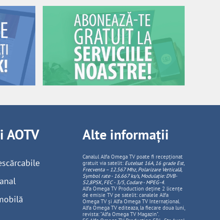
ii AOTV
Alte informații
Canalul Alfa Omega TV poate fi recepționat
escărcabile
gratuit via satelit:
Eutelsat 16A, 16 grade Est,
Frecventa – 12.567 Mhz, Polarizare
Vertica
lă,
Symbol rate - 16.667 ks/s, Modulație: DVB-
anal
S2,8PSK, FEC - 3/5, Codare - MPEG-4
.
Alfa Omega TV Production deține 2 licențe
de emisie TV pe satelit: canalele Alfa
mobilă
Omega TV și Alfa Omega TV Internațional.
Alfa Omega TV editeaza, la fiecare doua luni,
revista: "Alfa Omega TV Magazin".