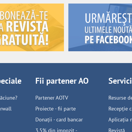
peciale
Fii partener AO
Servic
găciune?
Partener AOTV
Resurse d
rwall
Proiecte - fii parte
Recepție c
Donații - card bancar
Aplicația 
3,5% din impozit -
Revistă