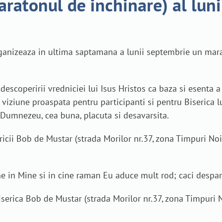
aratonul de inchinare) al lun
ganizeaza in ultima saptamana a lunii septembrie un mara
escoperirii vredniciei lui Isus Hristos ca baza si esenta a
 viziune proaspata pentru participanti si pentru Biserica lu
 Dumnezeu, cea buna, placuta si desavarsita.
ricii Bob de Mustar (strada Morilor nr.37, zona Timpuri Noi
ne in Mine si in cine raman Eu aduce mult rod; caci despar
iserica Bob de Mustar (strada Morilor nr.37, zona Timpuri N