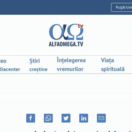
Rugăciun
Înțelegerea
Viața
deo
Știri
vremurilor
spirituală
iacenter
creștine