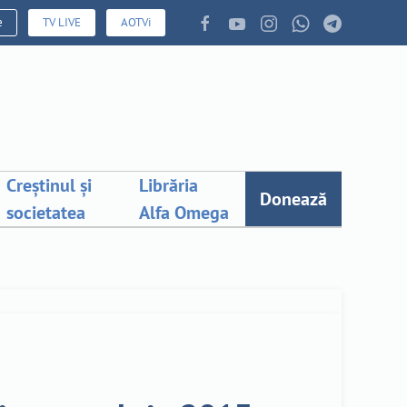
e
TV LIVE
AOTVi
Creștinul și
Librăria
Donează
societatea
Alfa Omega