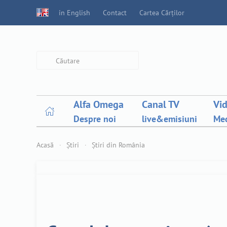
in English
Contact
Cartea Cărților
Type 2 or more characters for
results.
Alfa Omega
Canal TV
Vi
Despre noi
live&emisiuni
Med
Acasă
Știri
Știri din România