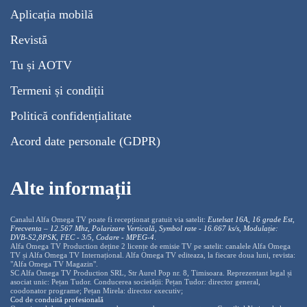
Aplicația mobilă
Revistă
Tu și AOTV
Termeni și condiții
Politică confidențialitate
Acord date personale (GDPR)
Alte informații
Canalul Alfa Omega TV poate fi recepționat gratuit via satelit:
Eutelsat 16A, 16 grade Est,
Frecventa – 12.567 Mhz, Polarizare
Vertica
lă, Symbol rate - 16.667 ks/s, Modulație:
DVB-S2,8PSK, FEC - 3/5, Codare - MPEG-4
.
Alfa Omega TV Production deține 2 licențe de emisie TV pe satelit: canalele Alfa Omega
TV și Alfa Omega TV Internațional. Alfa Omega TV editeaza, la fiecare doua luni, revista:
"Alfa Omega TV Magazin".
SC Alfa Omega TV Production SRL, Str Aurel Pop nr. 8, Timisoara. Reprezentant legal și
asociat unic: Pețan Tudor. Conducerea societății: Pețan Tudor: director general,
coodonator programe; Pețan Mirela: director executiv;
Cod de conduită profesională