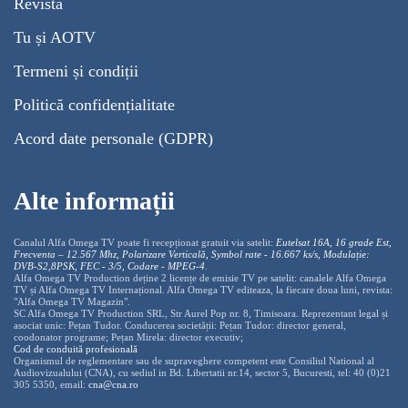
Revistă
Tu și AOTV
Termeni și condiții
Politică confidențialitate
Acord date personale (GDPR)
Alte informații
Canalul Alfa Omega TV poate fi recepționat gratuit via satelit:
Eutelsat 16A, 16 grade Est,
Frecventa – 12.567 Mhz, Polarizare
Vertica
lă, Symbol rate - 16.667 ks/s, Modulație:
DVB-S2,8PSK, FEC - 3/5, Codare - MPEG-4
.
Alfa Omega TV Production deține 2 licențe de emisie TV pe satelit: canalele Alfa Omega
TV și Alfa Omega TV Internațional. Alfa Omega TV editeaza, la fiecare doua luni, revista:
"Alfa Omega TV Magazin".
SC Alfa Omega TV Production SRL, Str Aurel Pop nr. 8, Timisoara. Reprezentant legal și
asociat unic: Pețan Tudor. Conducerea societății: Pețan Tudor: director general,
coodonator programe; Pețan Mirela: director executiv;
Cod de conduită profesională
Organismul de reglementare sau de supraveghere competent este Consiliul National al
Audiovizualului (CNA), cu sediul in Bd. Libertatii nr.14, sector 5, Bucuresti, tel: 40 (0)21
305 5350, email:
cna@cna.ro